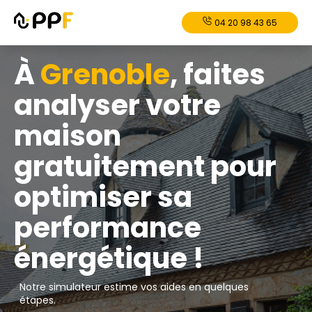
04 20 98 43 65
À
Grenoble
, faites
analyser votre
maison
gratuitement pour
optimiser sa
performance
énergétique !
Notre simulateur estime vos aides en quelques
étapes.