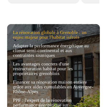
La rénovation globale à Grenoble : un
enjeu majeur pour l'habitat isérois
Adapter la performance énergétique au
climat semi-continental et aux
contraintes sismiques
Les avantages concrets d'une
restructuration habitat pour les
propriétaires grenoblois
Financer sa rénovation maison entière
grâce aux aides cumulables en Auvergne-
Rhône-Alpes
PPF : l'expert de la rénovation
performance énergétique sur