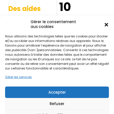
10
Des aides
financières
Ans de garantie
Gérer le consentement
décennale*
Possibles pour votre
aux cookies
projet*
*Selon la nature des
Nous utilisons des technologies telles que les cookies pour stocker
*Selon éligibilité et conditions
prestations réalisées et les
et/ou accéder aux informations relatives aux appareils. Nous le
en vigueur.
conditions du contrat.
faisons pour améliorer l’expérience de navigation et pour afficher
des publicités (non-)personnalisées. Consentir à ces technologies
nous autorisera à traiter des données telles que le comportement
de navigation ou les ID uniques sur ce site. Le fait de ne pas
consentir ou de retirer son consentement peut avoir un effet négatif
Contactez-nous
sur certaines fonctonnalités et caractéristiques.
Gérer les services
Rue Léon Mähl 38580 Allevard
Accepter
04 20 98 43 65
Refuser