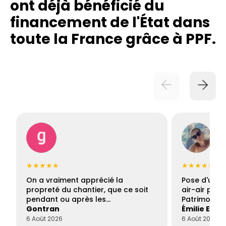
ont déjà bénéficié du
financement de l'État dans
toute la France grâce à PPF.
★★★★★
★★★★★
On a vraiment apprécié la
Pose d'une c
propreté du chantier, que ce soit
air-air par 
pendant ou après les…
Patrimoine 
Gontran
Émilie Este
6 Août 2026
6 Août 2026