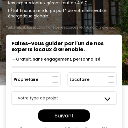
Nos experts locaux gèrent tout de A à Z.
L'État finance une large part* de votre rénovation
énergétique globale.
*Selon éligibilité et conditions de ressources ANAH/MaPrimeRénov'.
Faites-vous guider par l'un
de nos
experts locaux à
Grenoble
.
➝ Gratuit, sans engagement, personnalisé
Propriétaire
Locataire
Votre type de projet
Suivant