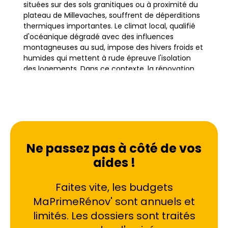
situées sur des sols granitiques ou à proximité du
plateau de Millevaches, souffrent de déperditions
thermiques importantes. Le climat local, qualifié
d'océanique dégradé avec des influences
montagneuses au sud, impose des hivers froids et
humides qui mettent à rude épreuve l'isolation
des logements. Dans ce contexte, la rénovation
globale s'impose comme la solution la plus
pertinente pour transformer ces passoires
thermiques en habitats performants.
Contrairement à des travaux isolés, cette
approche coordonnée permet de traiter
l'enveloppe du bâtiment dans son ensemble,
assurant une cohérence technique indispensable
Ne passez pas à côté de vos
pour atteindre un gain de 2 classes DPE minimum.
aides !
Faites vite, les budgets
Que ce soit pour une maison de maître à Limoges
centre, une longère à Saint-Junien ou une ferme
MaPrimeRénov' sont annuels et
rénovée à Bellac, l'objectif reste le même :
limités. Les dossiers sont traités
améliorer le confort tout en réduisant l'empreinte