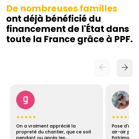
De nombreuses familles
ont déjà bénéficié du
financement de l'État dans
toute la France grâce à PPF.
★★★★★
★★★★★
On a vraiment apprécié la
Pose d'une c
propreté du chantier, que ce soit
air-air par 
pendant ou après les…
Patrimoine 