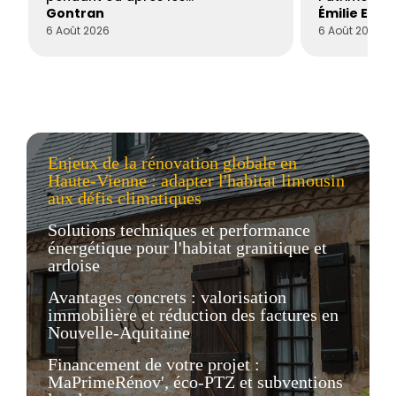
Gontran
Émilie Este
6 Août 2026
6 Août 2026
Enjeux de la rénovation globale en
Haute-Vienne : adapter l'habitat limousin
aux défis climatiques
Solutions techniques et performance
énergétique pour l'habitat granitique et
ardoise
Avantages concrets : valorisation
immobilière et réduction des factures en
Nouvelle-Aquitaine
Financement de votre projet :
MaPrimeRénov', éco-PTZ et subventions