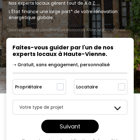
Nos experts locaux gèrent tout de A à Z.
L'État finance une large part* de votre rénovation
énergétique globale.
*Selon éligibilité et conditions de ressources ANAH/MaPrimeRénov'.
Faites-vous guider par l'un
de nos
experts locaux à
Haute-Vienne
.
➝ Gratuit, sans engagement, personnalisé
Propriétaire
Locataire
Votre type de projet
Suivant