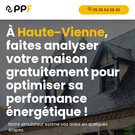
05 35 54 06 42
À
Haute-Vienne
,
faites analyser
votre maison
gratuitement pour
optimiser sa
performance
énergétique !
Notre simulateur estime vos aides en quelques
étapes.