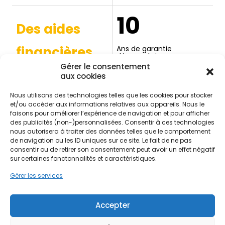
10
Des aides
financières
Ans de garantie
décennale*
Possibles pour votre
Gérer le consentement
projet*
aux cookies
*Selon la nature des
*Selon éligibilité et conditions
prestations réalisées et les
en vigueur.
conditions du contrat.
Nous utilisons des technologies telles que les cookies pour stocker
et/ou accéder aux informations relatives aux appareils. Nous le
faisons pour améliorer l’expérience de navigation et pour afficher
des publicités (non-)personnalisées. Consentir à ces technologies
nous autorisera à traiter des données telles que le comportement
de navigation ou les ID uniques sur ce site. Le fait de ne pas
Contactez-nous
consentir ou de retirer son consentement peut avoir un effet négatif
sur certaines fonctonnalités et caractéristiques.
21 Rue Claude Henri Gorceix 87280
Gérer les services
Limoges
Accepter