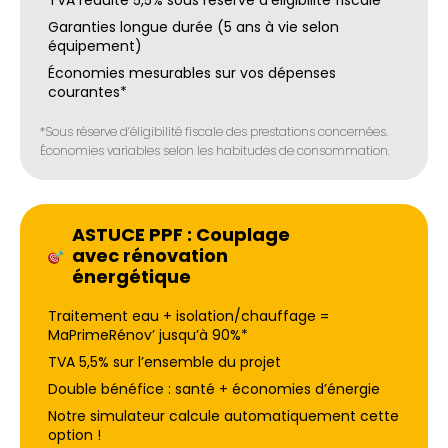
TVA réduite 5,5% sous réserve d’éligibilité fiscale*
Garanties longue durée (5 ans à vie selon
équipement)
Économies mesurables sur vos dépenses
courantes*
*Sous réserve d’éligibilité fiscale des prestations concernées.
Économies variables selon les habitudes de consommation.
ASTUCE PPF : Couplage
avec rénovation
énergétique
Traitement eau + isolation/chauffage =
MaPrimeRénov’ jusqu’à 90%*
TVA 5,5% sur l’ensemble du projet
Double bénéfice : santé + économies d’énergie
Notre simulateur calcule automatiquement cette
option !