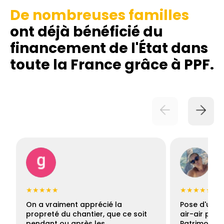
De nombreuses familles
ont déjà bénéficié du
financement de l'État dans
toute la France grâce à PPF.
★★★★★
★★★★★
On a vraiment apprécié la
Pose d'une c
propreté du chantier, que ce soit
air-air par 
pendant ou après les…
Patrimoine 