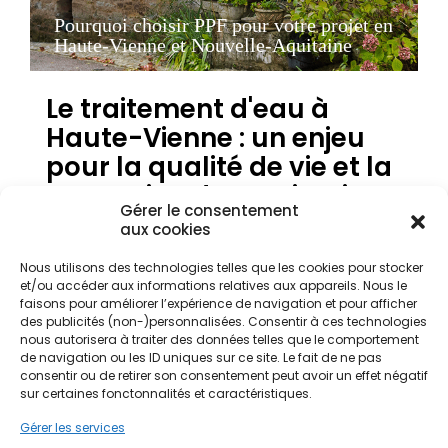
Pourquoi choisir PPF pour votre projet en
Haute-Vienne et Nouvelle-Aquitaine
Le traitement d'eau à
Haute-Vienne : un enjeu
pour la qualité de vie et la
protection du patrimoine
Gérer le consentement
aux cookies
Dans le département de la Haute-Vienne, la
Nous utilisons des technologies telles que les cookies pour stocker
qualité de l'eau varie considérablement selon les
et/ou accéder aux informations relatives aux appareils. Nous le
zones géographiques, influencée par la nature
faisons pour améliorer l’expérience de navigation et pour afficher
des publicités (non-)personnalisées. Consentir à ces technologies
spécifique des sols. Que ce soit sur le plateau de
nous autorisera à traiter des données telles que le comportement
Millevaches au sud ou dans les plaines plus basses
de navigation ou les ID uniques sur ce site. Le fait de ne pas
vers Limoges centre, la composition de l'eau
consentir ou de retirer son consentement peut avoir un effet négatif
potable est directement impactée par les terrains
sur certaines fonctonnalités et caractéristiques.
granitiques et les substrats rocheux locaux. Pour
Gérer les services
de nombreux propriétaires de maisons limousines,