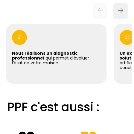
01
02
Nous réalisons un diagnostic
Un exp
professionnel
qui permet d'évaluer
soluti
l’état de votre maison.
artific
coupla
PPF c'est aussi :