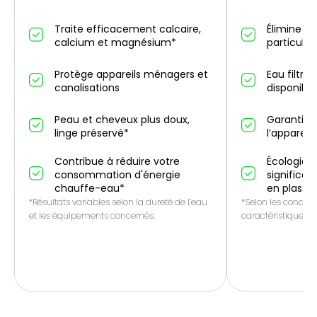
Traite efficacement calcaire,
Élimine un
calcium et magnésium*
particules
Protège appareils ménagers et
Eau filtré
canalisations
disponibl
Peau et cheveux plus doux,
Garantie 
linge préservé*
l’appareil
Contribue à réduire votre
Écologique
consommation d'énergie
significat
chauffe-eau*
en plasti
*Résultats variables selon la dureté de l’eau
*Selon les conditio
et les équipements concernés.
caractéristiques de