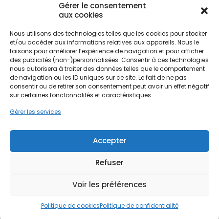
Gérer le consentement
offrent une excellente inertie thermique mais
aux cookies
nécessitent une aération rigoureuse pour éviter
l'accumulation d'humidité dans les murs et les
Nous utilisons des technologies telles que les cookies pour stocker
combles.
et/ou accéder aux informations relatives aux appareils. Nous le
faisons pour améliorer l’expérience de navigation et pour afficher
Ne passez pas à côté de vos
des publicités (non-)personnalisées. Consentir à ces technologies
aides !
nous autorisera à traiter des données telles que le comportement
L'installation d'une ventilation mécanique
de navigation ou les ID uniques sur ce site. Le fait de ne pas
contrôlée (VMC) devient donc un élément
consentir ou de retirer son consentement peut avoir un effet négatif
indispensable du confort moderne à La Roche-
Faites vite, les budgets
sur certaines fonctonnalités et caractéristiques.
sur-Yon. Dans un contexte où l'isolation des
MaPrimeRénov' sont annuels et
logements s'améliore constamment pour
Gérer les services
limités. Les dossiers sont traités
répondre aux normes énergétiques, le
renouvellement de l'air ne peut plus se faire
par ordre d'arrivée.
Accepter
uniquement par l'ouverture manuelle des
fenêtres, source de déperditions thermiques
Contactez-nous maintenant
Refuser
importantes. Une ventilation mal maîtrisée dans
pour maximiser vos aides !
ces environnements humides peut rapidement
conduire à l'apparition de moisissures, nocives
Voir les préférences
Je prends rdv !
pour la santé et dégradantes pour le bâti. C'est
pourquoi l'intervention d'un professionnel pour
Politique de cookies
Politique de confidentialité
installer un système de ventilation adapté est