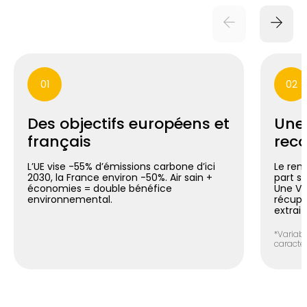
01
02
Des objectifs européens et
Une
français
reco
L’UE vise -55% d’émissions carbone d’ici
Le ren
2030, la France environ -50%. Air sain +
part si
économies = double bénéfice
Une V
environnemental.
récupér
extrait
*Variabl
caracté