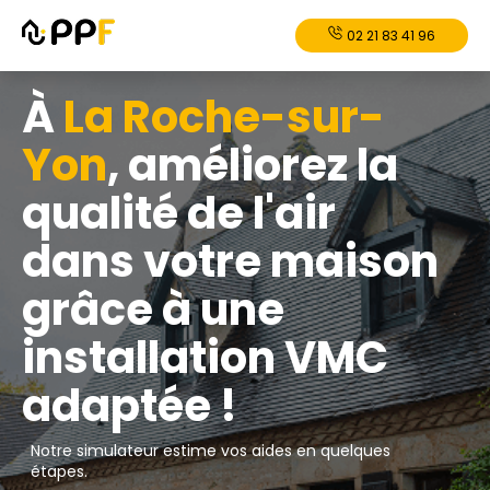
02 21 83 41 96
À
La Roche-sur-
Yon
, améliorez la
qualité de l'air
dans votre maison
grâce à une
installation VMC
adaptée !
Notre simulateur estime vos aides en quelques
étapes.