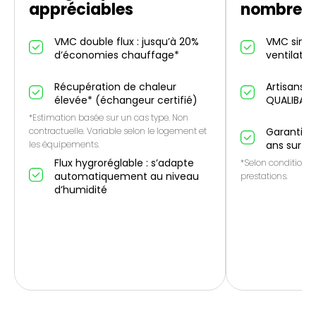
appréciables
nombreus
VMC double flux : jusqu’à 20%
VMC simple
d’économies chauffage*
ventilatio
Récupération de chaleur
Artisans p
élevée* (échangeur certifié)
QUALIBAT
*Estimation basée sur un cas type. Non
contractuelle. Variable selon le logement et
Garantie 1
les équipements.
ans sur le
Flux hygroréglable : s’adapte
*Selon conditions 
automatiquement au niveau
prestations.
d’humidité