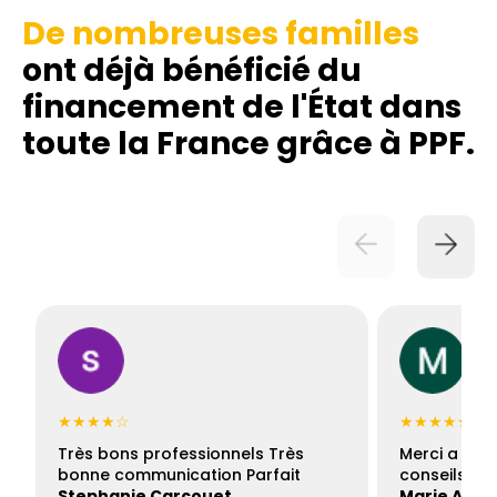
De nombreuses familles
ont déjà bénéficié du
financement de l'État dans
toute la France grâce à PPF.
★★★★☆
★★★★★
Très bons professionnels Très
Merci a Fran
bonne communication Parfait
conseils con
Stephanie Carcouet
Marie And