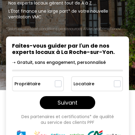
Nos experts locaux gèrent tout de A à Z.
L'État finance une large part* de votre nouvelle
ventilation VMC.
*Selon éligibilité et conditions de ressources ANAH/MaPrimeRénov'.
Faites-vous guider par l'un
de nos
experts locaux à
La Roche-sur-Yon
.
➝ Gratuit, sans engagement, personnalisé
Propriétaire
Locataire
Suivant
Des partenaires et certifications* de qualité
au service des clients PPF