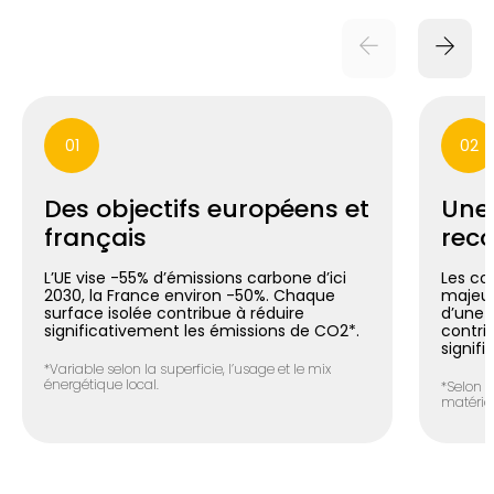
01
02
Des objectifs européens et
Une
français
reco
L’UE vise -55% d’émissions carbone d’ici
Les co
2030, la France environ -50%. Chaque
majeur
surface isolée contribue à réduire
d’une m
significativement les émissions de CO2*.
contri
signifi
*Variable selon la superficie, l’usage et le mix
énergétique local.
*Selon l
matéria