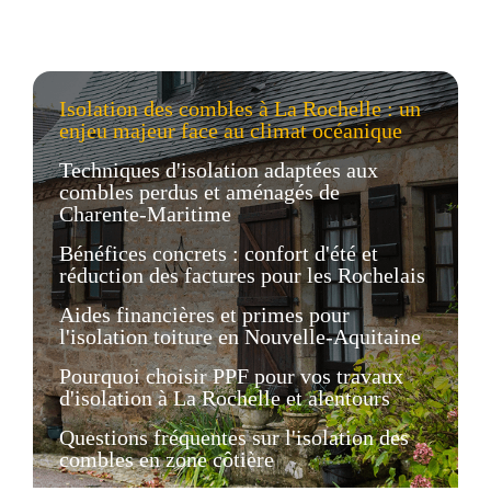
Isolation des combles à La Rochelle : un
enjeu majeur face au climat océanique
Techniques d'isolation adaptées aux
combles perdus et aménagés de
Charente-Maritime
Bénéfices concrets : confort d'été et
réduction des factures pour les Rochelais
Aides financières et primes pour
l'isolation toiture en Nouvelle-Aquitaine
Pourquoi choisir PPF pour vos travaux
d'isolation à La Rochelle et alentours
Questions fréquentes sur l'isolation des
combles en zone côtière