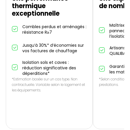
thermique
de nombr
exceptionnelle
Maîtrise d
Combles perdus et aménagés :
panneaux 
résistance R≥7
l’isolation
Jusqu’à 30%* d’économies sur
Artisans p
vos factures de chauffage
QUALIBAT
Isolation sols et caves :
Garantie 1
réduction significative des
les matér
déperditions*
*Estimation basée sur un cas type. Non
*Selon conditions 
contractuelle. Variable selon le logement et
prestations.
les équipements.