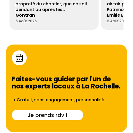
propreté du chantier, que ce soit
air-air par 
pendant ou après les…
Patrimoine 
Gontran
Émilie Este
6 Août 2026
6 Août 2026
Faites-vous guider par l'un de
nos experts locaux à
⁠La Rochelle
.
➝ Gratuit, sans engagement, personnalisé
Je prends rdv !