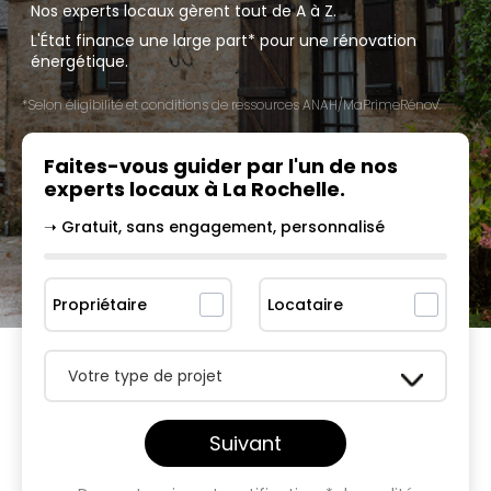
Nos experts locaux gèrent tout de A à Z.
L'État finance une large part* pour une rénovation
énergétique.
*Selon éligibilité et conditions de ressources ANAH/MaPrimeRénov'.
Faites-vous guider par l'un
de nos
experts locaux à
⁠La Rochelle
.
➝ Gratuit, sans engagement, personnalisé
Propriétaire
Locataire
Votre type de projet
Suivant