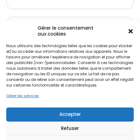
Gérer le consentement
aux cookies
Nous utilisons des technologies telles que les cookies pour stocker
et/ou accéder aux informations relatives aux appareils. Nous le
faisons pour améliorer l’expérience de navigation et pour afficher
des publicités (non-)personnalisées. Consentir à ces technologies
nous autorisera à traiter des données telles que le comportement
de navigation ou les ID uniques sur ce site. Le fait de ne pas
Traitement de charpente
consentir ou de retirer son consentement peut avoir un effet négatif
sur certaines fonctonnalités et caractéristiques.
Lutte contre les insectes xylophages et
champignons
Gérer les services
Préservation et renforcement de la structure
Accepter
Refuser