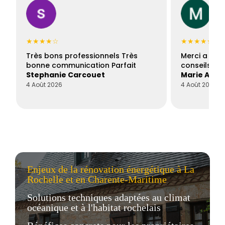
★★★★☆
★★★★★
Très bons professionnels Très
Merci a Fran
bonne communication Parfait
conseils con
Stephanie Carcouet
Marie And
4 Août 2026
4 Août 2026
Enjeux de la rénovation énergétique à La
Rochelle et en Charente-Maritime
Solutions techniques adaptées au climat
océanique et à l'habitat rochelais