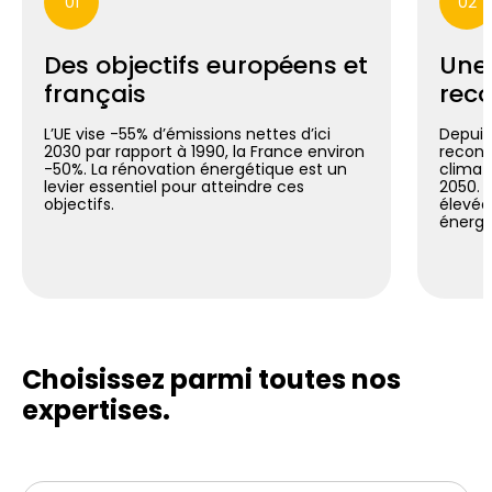
01
02
Des objectifs européens et
Une
français
reco
L’UE vise -55% d’émissions nettes d’ici
Depuis 
2030 par rapport à 1990, la France environ
reconn
-50%. La rénovation énergétique est un
climat
levier essentiel pour atteindre ces
2050. C
objectifs.
élevée
énergé
Choisissez parmi toutes
nos
expertises.