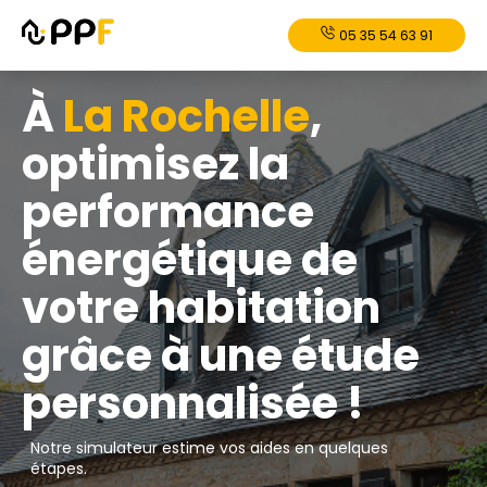
05 35 54 63 91
À
⁠La Rochelle
,
optimisez la
performance
énergétique de
votre habitation
grâce à une étude
personnalisée !
Notre simulateur estime vos aides en quelques
étapes.