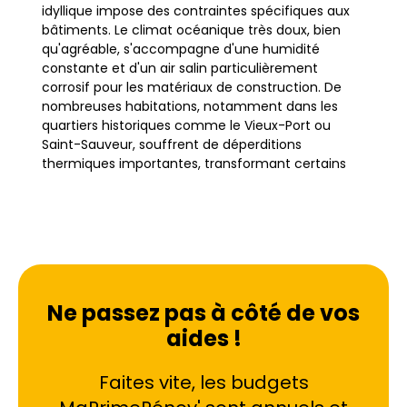
idyllique impose des contraintes spécifiques aux
bâtiments. Le climat océanique très doux, bien
qu'agréable, s'accompagne d'une humidité
constante et d'un air salin particulièrement
corrosif pour les matériaux de construction. De
nombreuses habitations, notamment dans les
quartiers historiques comme le Vieux-Port ou
Saint-Sauveur, souffrent de déperditions
thermiques importantes, transformant certains
logements en véritables passoires thermiques
classées F ou G selon le Diagnostic de
Performance Énergétique (DPE).
La rénovation énergétique à La Rochelle ne se
limite pas à une simple mise aux normes ; elle
Ne passez pas à côté de vos
devient une nécessité pour préserver le bâti
aides !
ancien et assurer le confort des occupants face
aux variations climatiques. L'objectif principal de
ces travaux est de réduire drastiquement la
Faites vite, les budgets
consommation d'énergie tout en valorisant le