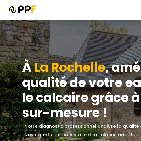
À
⁠La Rochelle
, amé
qualité de votre ea
le calcaire grâce à
sur-mesure !
Notre diagnostic professionnel analyse la qualité
Nos experts locaux installent la solution adaptée.