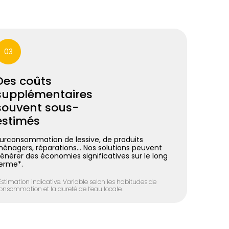
03
Des coûts
supplémentaires
souvent sous-
estimés
urconsommation de lessive, de produits
énagers, réparations… Nos solutions peuvent
énérer des économies significatives sur le long
erme*.
Estimation indicative. Variable selon les habitudes de
onsommation et la dureté de l’eau locale.