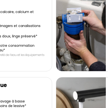
calcaire, calcium et
énagers et canalisations
 doux, linge préservé*
 votre consommation
au*
ureté de l’eau et les équipements
que
lavage à basse
ins de lessive*