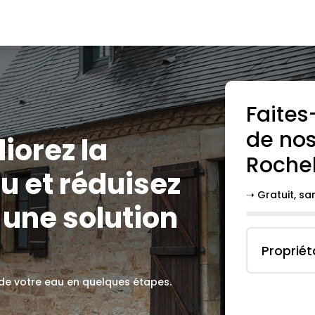
Faites
de nos
liorez la
Rochel
u et réduisez
➝ Gratuit, s
 une solution
Propriét
 de votre eau en quelques étapes.