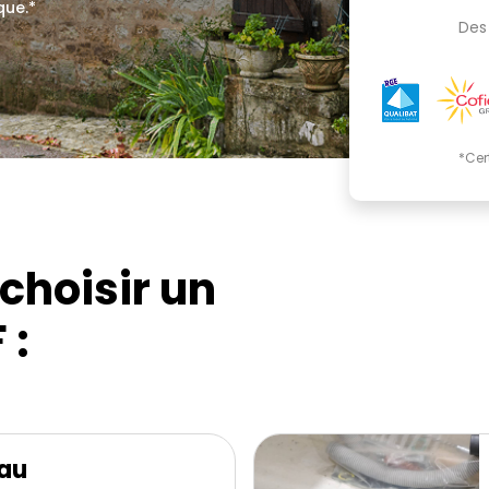
que.*
Des 
*Cer
choisir un
 :
eau