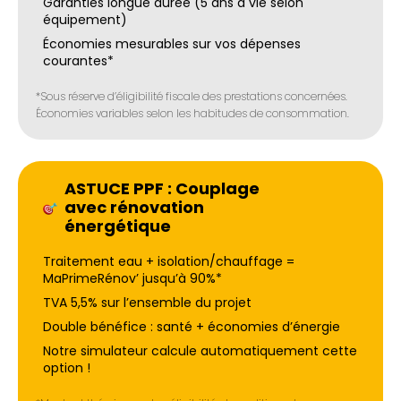
Garanties longue durée (5 ans à vie selon
équipement)
Économies mesurables sur vos dépenses
courantes*
*Sous réserve d’éligibilité fiscale des prestations concernées.
Économies variables selon les habitudes de consommation.
ASTUCE PPF : Couplage
avec rénovation
énergétique
Traitement eau + isolation/chauffage =
MaPrimeRénov’ jusqu’à 90%*
TVA 5,5% sur l’ensemble du projet
Double bénéfice : santé + économies d’énergie
Notre simulateur calcule automatiquement cette
option !