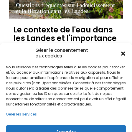
Questions fréquentes sur l'adoucissement
et la filtration dans les Landes
Le contexte de l'eau dans
les Landes et l'importance
du traitement
Gérer le consentement
aux cookies
Le département des Landes, avec son sol sableux
Nous utilisons des technologies telles que les cookies pour stocker
caractéristique et sa proximité immédiate avec
et/ou accéder aux informations relatives aux appareils. Nous le
faisons pour améliorer l’expérience de navigation et pour afficher
l'Atlantique, présente des spécificités géologiques
des publicités (non-)personnalisées. Consentir à ces technologies
qui influencent directement la qualité de l'eau
nous autorisera à traiter des données telles que le comportement
distribuée. Dans cette région de Nouvelle-
de navigation ou les ID uniques sur ce site. Le fait de ne pas
Aquitaine, l'eau peut parfois présenter une dureté
consentir ou de retirer son consentement peut avoir un effet négatif
variable ou contenir des résidus liés à
sur certaines fonctonnalités et caractéristiques.
l'environnement naturel, notamment dans les
Gérer les services
zones proches de la Forêt des Landes. Pour les
habitants de Mont-de-Marsan centre ou de Dax
centre, la gestion de la qualité de l'eau est un
Accepter