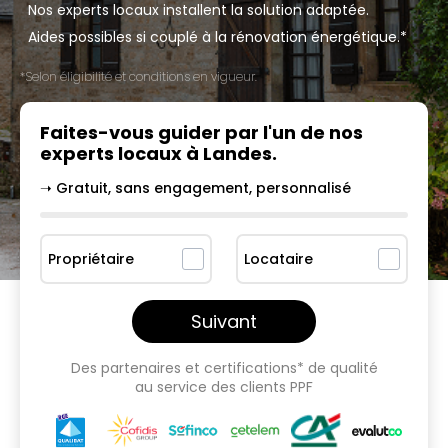
Nos experts locaux installent la solution adaptée.
Aides possibles si couplé à la rénovation énergétique.*
*Selon éligibilité et conditions en vigueur.
Faites-vous guider par l'un
de nos
experts locaux à
Landes
.
➝ Gratuit, sans engagement, personnalisé
Propriétaire
Locataire
Suivant
Des partenaires et certifications* de qualité
au service des clients PPF