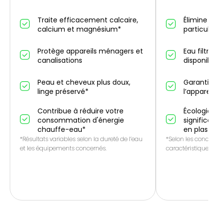
Traite efficacement calcaire,
Élimine un
calcium et magnésium*
particules
Protège appareils ménagers et
Eau filtré
canalisations
disponibl
Peau et cheveux plus doux,
Garantie 
linge préservé*
l’appareil
Contribue à réduire votre
Écologique
consommation d'énergie
significat
chauffe-eau*
en plasti
*Résultats variables selon la dureté de l’eau
*Selon les conditio
et les équipements concernés.
caractéristiques de