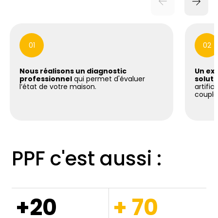
01
02
Nous réalisons un diagnostic
Un exp
professionnel
qui permet d'évaluer
soluti
l’état de votre maison.
artific
coupla
PPF c'est aussi :
+20
+ 70