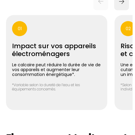
01
02
Impact sur vos appareils
Risq
électroménagers
et c
Le calcaire peut réduire la durée de vie de
Une ea
vos appareils et augmenter leur
cutané 
consommation énergétique*.
un imp
*Variable selon la dureté de l’eau et les
*Selon l
équipements concernés.
individue