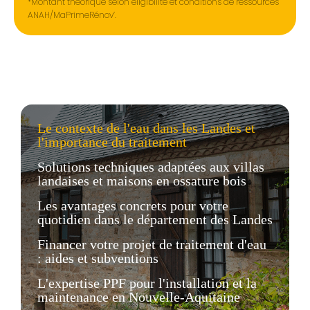
*Montant théorique selon éligibilité et conditions de ressources
ANAH/MaPrimeRénov’.
Le contexte de l'eau dans les Landes et
l'importance du traitement
Solutions techniques adaptées aux villas
landaises et maisons en ossature bois
Les avantages concrets pour votre
quotidien dans le département des Landes
Financer votre projet de traitement d'eau
: aides et subventions
L'expertise PPF pour l'installation et la
maintenance en Nouvelle-Aquitaine