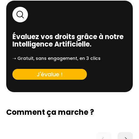
adapté permet de sécuriser l'approvisionnement
en eau potable, quelle que soit la provenance du
réseau local. PPF intervient pour analyser ces
paramètres spécifiques et proposer des solutions
sur mesure, garantissant une eau saine et
équilibrée dans chaque habitation du secteur.
Évaluez vos droits grâce à notre
Intelligence Artificielle.
➝ Gratuit, sans engagement, en 3 clics
J'évalue !
Comment ça marche ?