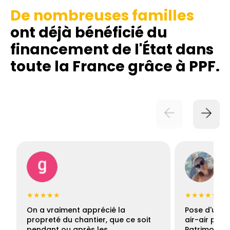
De nombreuses familles
ont déjà bénéficié du
financement de l'État dans
toute la France grâce à PPF.
★★★★★
★★★★★
On a vraiment apprécié la
Pose d'une c
propreté du chantier, que ce soit
air-air par 
pendant ou après les…
Patrimoine 