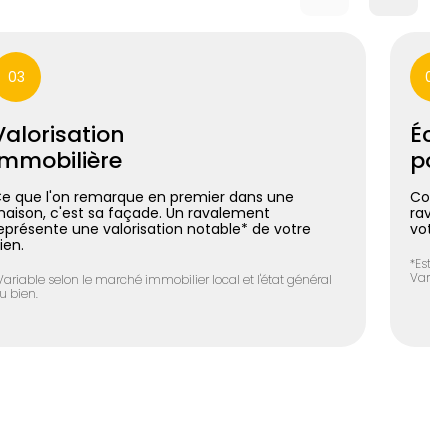
03
04
Valorisation
Éco
immobilière
pos
e que l'on remarque en premier dans une
Coupl
aison, c'est sa façade. Un ravalement
raval
eprésente une valorisation notable* de votre
votre
ien.
*Estim
Variab
Variable selon le marché immobilier local et l'état général
u bien.