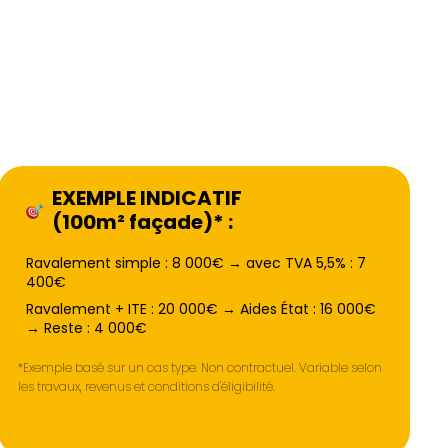
EXEMPLE INDICATIF
(100m² façade)* :
Ravalement simple : 8 000€ → avec TVA 5,5% : 7
400€
Ravalement + ITE : 20 000€ → Aides État : 16 000€
→ Reste : 4 000€
*Exemple basé sur un cas type. Non contractuel. Variable selon
les travaux, revenus et conditions d'éligibilité.