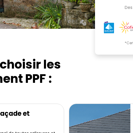
Des 
*Cer
choisir les
ent PPF :
façade et