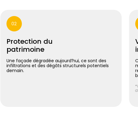
02
Protection du
patrimoine
Une façade dégradée aujourd’hui, ce sont des
C
infiltrations et des dégâts structurels potentiels
m
demain.
r
b
*
d