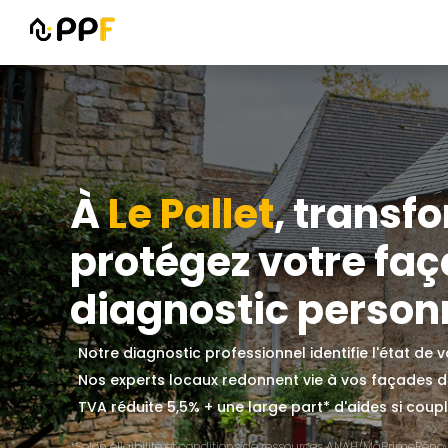
À
Le Pallet
, transf
protégez votre fa
diagnostic personn
Notre diagnostic professionnel identifie l'état de
Nos experts locaux redonnent vie à vos façades 
TVA réduite 5,5% + une large part* d'aides si couplé
*Selon éligibilité et conditions de ressources ANAH/MaPrimeRénov'