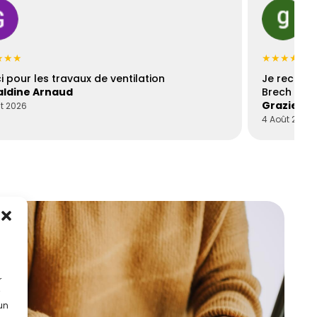
★★★
★★★★★
i pour les travaux de ventilation
Je recomm
ldine Arnaud
Brech est 
Graziella
t 2026
4 Août 2026
r
 un