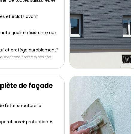
nel de toutes salissures et
res et éclats avant
aute qualité résistante aux
uf et protège durablement*
aux et conditions d’exposition.
plète de façade
 l'état structurel et
éparations + protection +