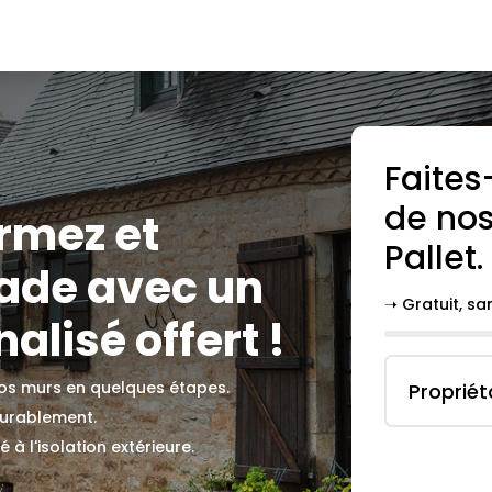
Faites
de nos
ormez et
Pallet
.
çade avec un
➝ Gratuit, s
alisé offert !
 vos murs en quelques étapes.
Propriét
durablement.
 à l'isolation extérieure.
.