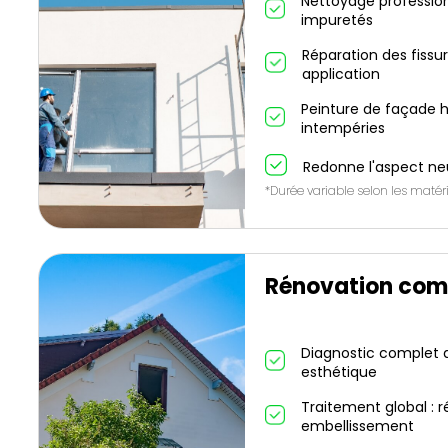
Nettoyage profession
impuretés
Réparation des fissu
application
Peinture de façade h
intempéries
Redonne l'aspect ne
*Durée variable selon les matéri
Rénovation com
Diagnostic complet de
esthétique
Traitement global : r
embellissement