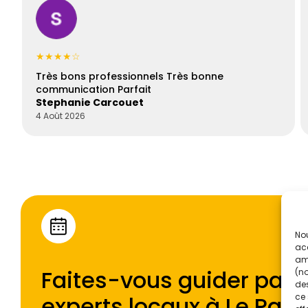
★★★★☆
Très bons professionnels Très bonne
communication Parfait
Stephanie Carcouet
4 Août 2026
Nou
acc
amé
Faites-vous guider par l
(no
des
experts locaux à
Le Palle
ce 