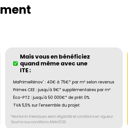
ement
Mais vous en bénéficiez
quand même avec une
ITE :
MaPrimeRénov' : 40€ à 75€* par m² selon revenus
Primes CEE : jusqu'à 9€* supplémentaires par m²
Éco-PTZ : jusqu'à 50 000€* de prêt 0%
TVA 5,5% sur l'ensemble du projet
*Montants théoriques selon éligibilité et conditions en vigueur.
Soumis aux conditions ANAH/CEE.