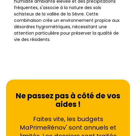
humidité ambiante élevée et des précipitations
fréquentes, s'associe à la nature des sols
schisteux de la vallée de la Sèvre. Cette
combinaison crée un environnement propice aux
désordres hygrométriques, nécessitant une
attention particulière pour préserver la qualité de
vie des résidents.
Que ce soit dans le centre-bourg historique ou
dans les quartiers plus récents comme La
Gobinière et les Clouzeaux, les propriétaires font
face à des problématiques récurrentes. Les murs
anciens en pierre de schiste, typiques des maisons
vigneronnes, sont particulièrement sensibles aux
Ne passez pas à côté de vos
remontées capillaires. À l'inverse, les pavillons
aides !
modernes peuvent souffrir de condensation due à
une ventilation mal maîtrisée. Le traitement de
l'humidité devient alors une priorité absolue pour
Faites vite, les budgets
éviter la dégradation progressive du bâti.
MaPrimeRénov' sont annuels et