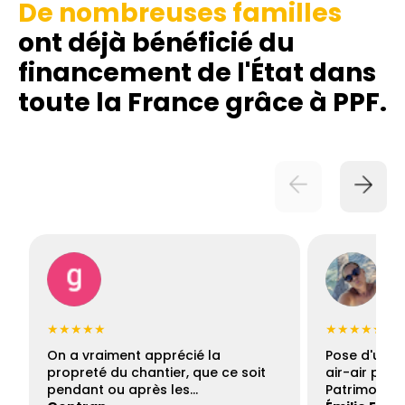
De nombreuses familles
ont déjà bénéficié du
financement de l'État dans
toute la France grâce à PPF.
★★★★★
★★★★★
On a vraiment apprécié la
Pose d'une c
propreté du chantier, que ce soit
air-air par 
pendant ou après les…
Patrimoine 