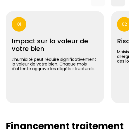
01
02
Impact sur la valeur de
Risq
votre bien
Moisis
allergi
L’humidité peut réduire significativement
des lo
la valeur de votre bien. Chaque mois
d’attente aggrave les dégâts structurels.
Financement traitement