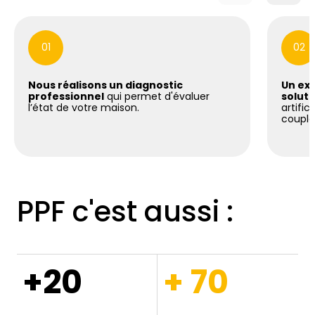
01
02
Nous réalisons un diagnostic
Un exp
professionnel
qui permet d'évaluer
soluti
l’état de votre maison.
artific
coupla
PPF c'est aussi :
+20
+ 70