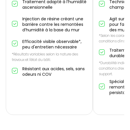
Traitement adapté à l’humidité
Technique
ascensionnelle
champ él
Injection de résine créant une
Agit sur l
barrière contre les remontées
pour favo
d’humidité à la base du mur
des murs
*Selon les caractér
Efficacité visible observable*,
conditions d'instal
peu d'entretien nécessaire
Traitemen
*Résultats variables selon la nature des
durable*
travaux et l'état du bâti.
*Durabilité indicat
Résistant aux acides, sels, sans
conditions d’expos
odeurs ni COV
support.
Spécialem
remontées
persistan