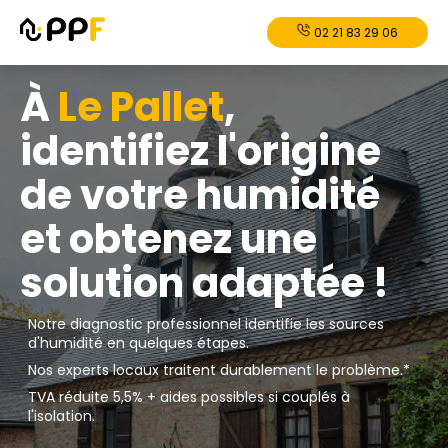
02 21 83 29 06
À
Le Pallet
,
identifiez l'origine
de votre humidité
et obtenez une
solution adaptée !
Notre diagnostic professionnel identifie les sources
d'humidité en quelques étapes.
Nos experts locaux traitent durablement le problème.*
TVA réduite 5,5% + aides possibles si couplés à
l'isolation.