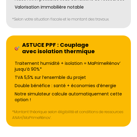
Valorisation immobilière notable
*Selon votre situation fiscale et le montant des travaux.
ASTUCE PPF : Couplage
avec isolation thermique
Traitement humidité + isolation = MaPrimeRénov’
jusqu’à 90%*
TVA 5,5% sur l’ensemble du projet
Double bénéfice : santé + économies d’énergie
Notre simulateur calcule automatiquement cette
option !
*Montant théorique selon éligibilité et conditions de ressources
ANAH/MaPrimeRénov’.