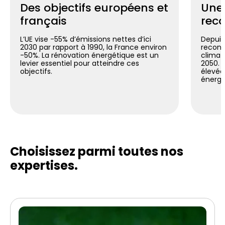
Des objectifs européens et
Une
français
reco
L’UE vise -55% d’émissions nettes d’ici
Depuis 
2030 par rapport à 1990, la France environ
reconn
-50%. La rénovation énergétique est un
climat
levier essentiel pour atteindre ces
2050. C
objectifs.
élevée
énergé
Choisissez parmi toutes
nos
expertises.