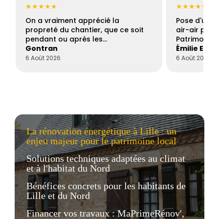
★★★★★
★★★★★
On a vraiment apprécié la
Pose d'une c
propreté du chantier, que ce soit
air-air par 
pendant ou après les…
Patrimoine 
Gontran
Émilie Este
6 Août 2026
6 Août 2026
La rénovation énergétique à Lille : un
enjeu majeur pour le patrimoine local
Solutions techniques adaptées au climat
et à l'habitat du Nord
Bénéfices concrets pour les habitants de
Lille et du Nord
Financer vos travaux : MaPrimeRénov',