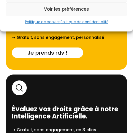
Voir les préférences
Faites-vous guider par l'un de
Politique de cookies
Politique de confidentialité
nos experts locaux à
Lille
.
➝ Gratuit, sans engagement, personnalisé
Je prends rdv !
Évaluez vos droits grâce à notre
Intelligence Artificielle.
➝ Gratuit, sans engagement, en 3 clics