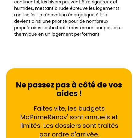
continental, les hivers peuvent être rigoureux et
humides, mettant à rude épreuve les logements
mal isolés. La rénovation énergétique à Lille
devient ainsi une priorité pour de nombreux
propriétaires souhaitant transformer leur passoire
thermique en un logement performant.
Que vous résidiez dans le quartier historique du
Vieux-Lille, dans l'ambiance populaire de
Wazemmes ou dans les zones en pleine mutation
comme Moulins et Fives, l'objectif reste le même :
améliorer la performance énergétique du bien.
Ne passez pas à côté de vos
Sortir un logement des classes F ou G du
aides !
Diagnostic de Performance Énergétique (DPE)
n'est plus une option, mais une nécessité
économique et écologique. PPF accompagne les
Faites vite, les budgets
Lillois dans cette transition, en proposant des
MaPrimeRénov' sont annuels et
solutions adaptées aux spécificités urbaines et
limités. Les dossiers sont traités
climatiques de la métropole lilloise.
par ordre d'arrivée.