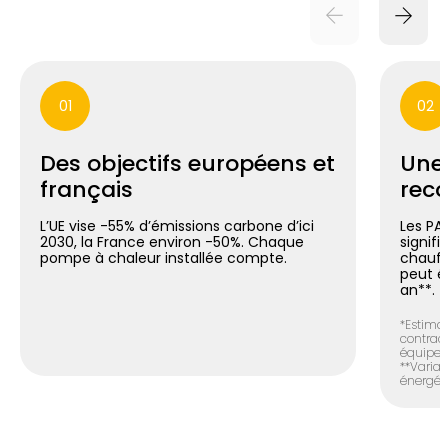
01
02
Des objectifs européens et
Une
français
reco
L’UE vise -55% d’émissions carbone d’ici
Les PA
2030, la France environ -50%. Chaque
signif
pompe à chaleur installée compte.
chauff
peut é
an**.
*Estimat
contract
équipem
**Variab
énergéti