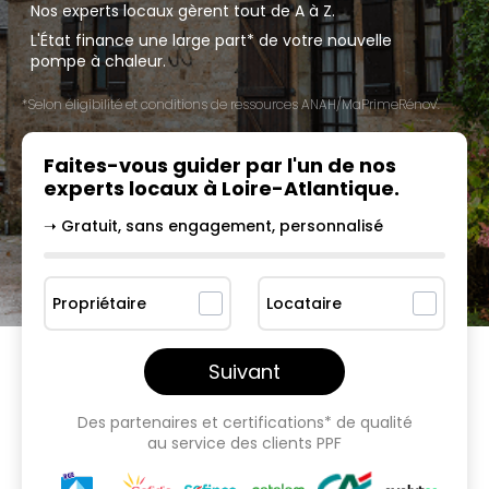
Nos experts locaux gèrent tout de A à Z.
L'État finance une large part* de votre nouvelle
pompe à chaleur.
*Selon éligibilité et conditions de ressources ANAH/MaPrimeRénov'.
Faites-vous guider par l'un
de nos
experts locaux à
Loire-Atlantique
.
➝ Gratuit, sans engagement, personnalisé
Propriétaire
Locataire
Suivant
Des partenaires et certifications* de qualité
au service des clients PPF