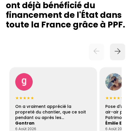
ont déjà bénéficié du
financement de l'État dans
toute la France grâce à PPF.
★★★★★
★★★★★
On a vraiment apprécié la
Pose d'une c
propreté du chantier, que ce soit
air-air par 
pendant ou après les…
Patrimoine 
Gontran
Émilie Este
6 Août 2026
6 Août 2026