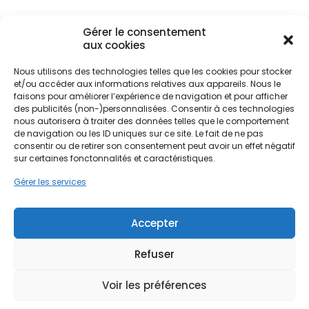
Gérer le consentement
Remplacer une chaudière fioul ou gaz vieillissante
aux cookies
par une PAC permet de valoriser le patrimoine
Nous utilisons des technologies telles que les cookies pour stocker
immobilier tout en réduisant drastiquement
Ne passez pas à côté de vos
et/ou accéder aux informations relatives aux appareils. Nous le
l'empreinte carbone. Les spécificités locales,
aides !
faisons pour améliorer l’expérience de navigation et pour afficher
comme l'humidité des marais salants ou la
des publicités (non-)personnalisées. Consentir à ces technologies
proximité de l'océan, influencent le choix de
nous autorisera à traiter des données telles que le comportement
Faites vite, les budgets
l'équipement. Une installation adaptée aux
de navigation ou les ID uniques sur ce site. Le fait de ne pas
conditions atmosphériques de la région Pays de la
consentir ou de retirer son consentement peut avoir un effet négatif
MaPrimeRénov' sont annuels et
sur certaines fonctonnalités et caractéristiques.
Loire garantit une efficacité optimale, même lors
limités. Les dossiers sont traités
des pics de froid hivernaux ou des nuits fraîches
Gérer les services
par ordre d'arrivée.
de l'arrière-saison. C'est une réponse concrète
aux besoins de confort thermique des habitants
Contactez-nous maintenant
de Nantes centre comme des zones rurales.
Accepter
pour maximiser vos aides !
Refuser
Je prends rdv !
Voir les préférences