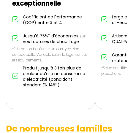
exceptionnelle
Coefficient de Performance
Large cho
(COP) entre 3 et 4
air-eau et
Jusqu'à 75%* d'économies sur
Artisans p
vos factures de chauffage
QUALIPAC
*Estimation basée sur un cas type. Non
contractuelle. Variable selon le logement et
Garantie 1
les équipements.
matériau
Produit jusqu’à 3 fois plus de
*Selon conditions 
chaleur qu’elle ne consomme
prestations.
d’électricité (conditions
standard EN 14511).
De nombreuses familles