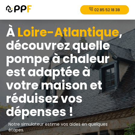
02 85 52 18 38
À
Loire-Atlantique
,
découvrez quelle
pompe à chaleur
est adaptée à
votre maison et
réduisez vos
dépenses !
Notre simulateur estime vos aides en quelques
étapes.