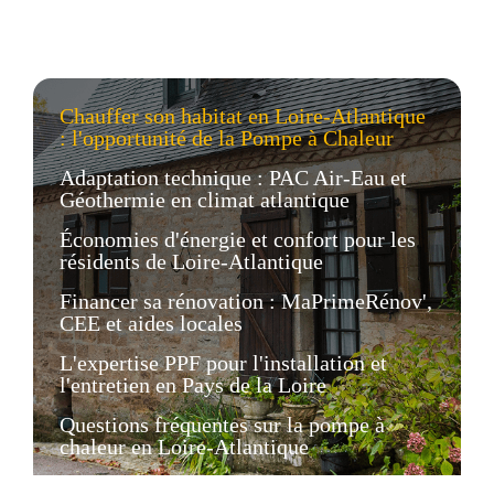
Chauffer son habitat en Loire-Atlantique
: l'opportunité de la Pompe à Chaleur
Adaptation technique : PAC Air-Eau et
Géothermie en climat atlantique
Économies d'énergie et confort pour les
résidents de Loire-Atlantique
Financer sa rénovation : MaPrimeRénov',
CEE et aides locales
L'expertise PPF pour l'installation et
l'entretien en Pays de la Loire
Questions fréquentes sur la pompe à
chaleur en Loire-Atlantique