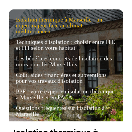
Isolation thermique à Marseille : un
enjeu majeur face au climat
méditerranéen
Techniques d'isolation : choisir entre ITE
et ITI selon votre habitat
Les bénéfices concrets de l'isolation des
murs pour les Marseillais
Coût, aides financières et subventions
pour vos travaux d'isolation
PPF : votre expert en isolation thermique
à Marseille et en PACA
Questions fréquentes sur l'isolation à
Marseille