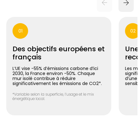
01
02
Des objectifs européens et
Une
français
reco
L’UE vise -55% d’émissions carbone d’ici
Les mu
2030, la France environ -50%. Chaque
signif
mur isolé contribue à réduire
d’une 
significativement les émissions de CO2*.
sensib
*Variable selon la superficie, l’usage et le mix
énergétique local.