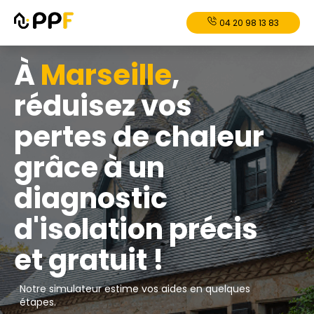
04 20 98 13 83
À
Marseille
,
réduisez vos
pertes de chaleur
grâce à un
diagnostic
d'isolation précis
et gratuit !
Notre simulateur estime vos aides en quelques
étapes.