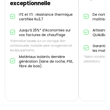
exceptionnelle
ITE et ITI : résistance thermique
De nombr
certifiée R≥3,7
maîtrise IT
Jusqu’à 25%* d’économies sur
Artisans p
vos factures de chauffage
QUALIBAT
*Estimation basée sur un cas type. Non
contractuelle. Variable selon le logement et
Garantie 1
les équipements.
les matér
Matériaux isolants dernière
*Selon conditions 
génération (laine de roche, PSE,
prestations.
fibre de bois)