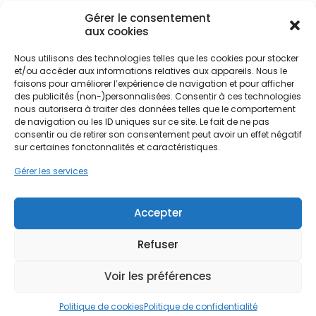
région Provence-Alpes-Côte d'Azur.
Gérer le consentement
aux cookies
Que l'on réside dans le quartier historique du
Nous utilisons des technologies telles que les cookies pour stocker
Panier ou dans les zones plus résidentielles
Ne passez pas à côté de vos
et/ou accéder aux informations relatives aux appareils. Nous le
comme La Blancarde, les déperditions de chaleur
aides !
faisons pour améliorer l’expérience de navigation et pour afficher
par les murs peuvent atteindre 20 à 25 %. C'est ici
des publicités (non-)personnalisées. Consentir à ces technologies
que l'intervention d'un artisan spécialisé en
nous autorisera à traiter des données telles que le comportement
Faites vite, les budgets
isolation par l'intérieur (ITI) ou par l'extérieur (ITE)
de navigation ou les ID uniques sur ce site. Le fait de ne pas
prend tout son sens. En enveloppant le logement
consentir ou de retirer son consentement peut avoir un effet négatif
MaPrimeRénov' sont annuels et
sur certaines fonctonnalités et caractéristiques.
d'un manteau isolant ou en traitant les parois
limités. Les dossiers sont traités
intérieures, il est possible de transformer un
Gérer les services
par ordre d'arrivée.
habitat ancien, parfois mal isolé, en un logement
performant et économe.
Contactez-nous maintenant
Accepter
pour maximiser vos aides !
Refuser
Je prends rdv !
Voir les préférences
Politique de cookies
Politique de confidentialité