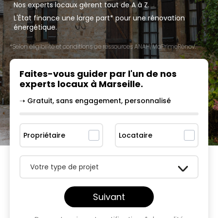
Nos experts locaux gèrent tout de A à Z.
L'État finance une large part* pour une rénovation
énergétique.
*Selon éligibilité et conditions de ressources ANAH/MaPrimeRénov'.
Faites-vous guider par l'un
de nos
experts locaux à
Marseille
.
➝ Gratuit, sans engagement, personnalisé
Propriétaire
Locataire
Votre type de projet
Suivant