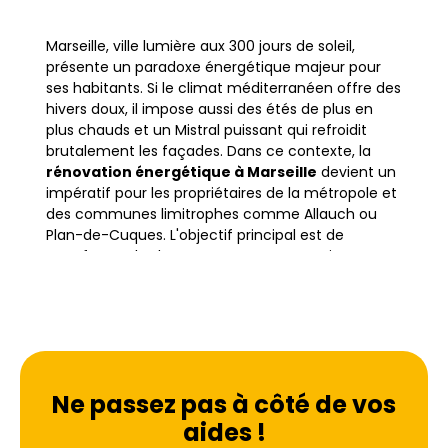
Marseille, ville lumière aux 300 jours de soleil,
présente un paradoxe énergétique majeur pour
ses habitants. Si le climat méditerranéen offre des
hivers doux, il impose aussi des étés de plus en
plus chauds et un Mistral puissant qui refroidit
brutalement les façades. Dans ce contexte, la
rénovation énergétique à Marseille
devient un
impératif pour les propriétaires de la métropole et
des communes limitrophes comme Allauch ou
Plan-de-Cuques. L'objectif principal est de
transformer les logements, souvent anciens, en
habitats performants capables de résister aux
aléas climatiques tout en réduisant leur
empreinte carbone.
Le parc immobilier marseillais est riche et varié,
Ne passez pas à côté de vos
allant des immeubles colorés du Vieux-Port et du
Panier aux bastides provençales de Mazargues ou
aides !
Endoume. Cependant, une grande partie de ce