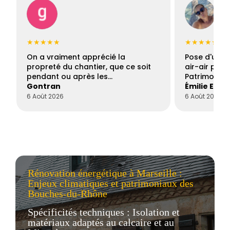
★★★★★
★★★★★
On a vraiment apprécié la
Pose d'une c
propreté du chantier, que ce soit
air-air par 
pendant ou après les…
Patrimoine 
Gontran
Émilie Este
6 Août 2026
6 Août 2026
Rénovation énergétique à Marseille :
Enjeux climatiques et patrimoniaux des
Bouches-du-Rhône
Spécificités techniques : Isolation et
matériaux adaptés au calcaire et au