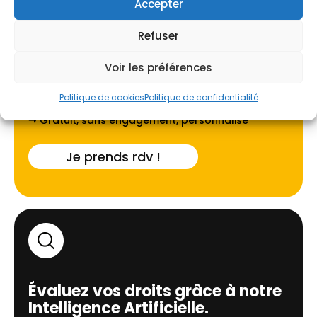
Accepter
Refuser
Voir les préférences
Faites-vous guider par l'un de
nos experts locaux à
Marseille
.
Politique de cookies
Politique de confidentialité
➝ Gratuit, sans engagement, personnalisé
Je prends rdv !
Évaluez vos droits grâce à notre
Intelligence Artificielle.