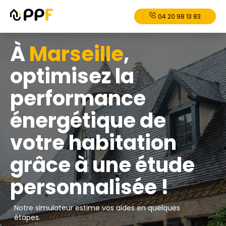
04 20 98 13 83
À
Marseille
,
optimisez la
performance
énergétique de
votre habitation
grâce à une étude
personnalisée !
Notre simulateur estime vos aides en quelques
étapes.