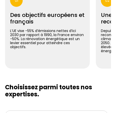
01
02
Des objectifs européens et
Une
français
reco
L’UE vise -55% d’émissions nettes d’ici
Depuis 
2030 par rapport à 1990, la France environ
reconn
-50%. La rénovation énergétique est un
climat
levier essentiel pour atteindre ces
2050. C
objectifs.
élevée
énergé
Choisissez parmi toutes
nos
expertises.