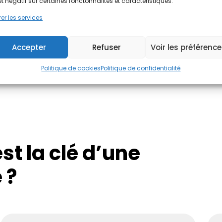
et négatif sur certaines fonctonnalités et caractéristiques.
➝ Gratuit, sans engagem
er les services
J'évalue !
Accepter
Refuser
Voir les préférenc
Politique de cookies
Politique de confidentialité
st la clé d’une
 ?