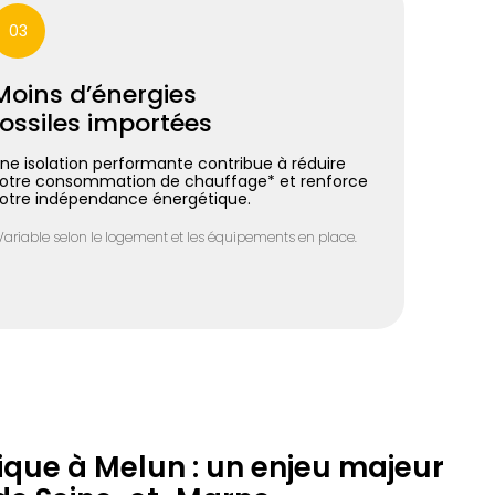
03
Moins d’énergies
fossiles importées
ne isolation performante contribue à réduire
otre consommation de chauffage* et renforce
otre indépendance énergétique.
Variable selon le logement et les équipements en place.
ique à Melun : un enjeu majeur