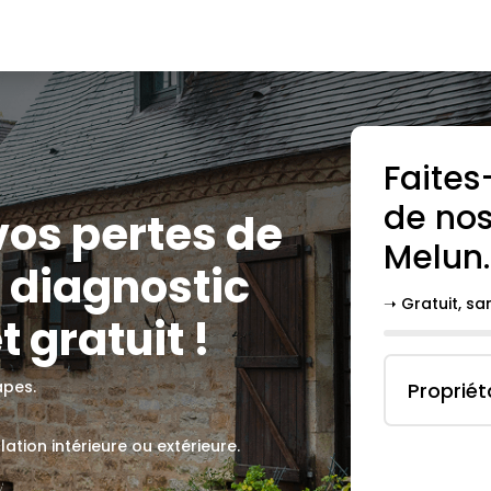
Faites
de nos
 vos pertes de
Melun
.
 diagnostic
➝ Gratuit, s
t gratuit !
apes.
Propriét
lation intérieure ou extérieure.
.