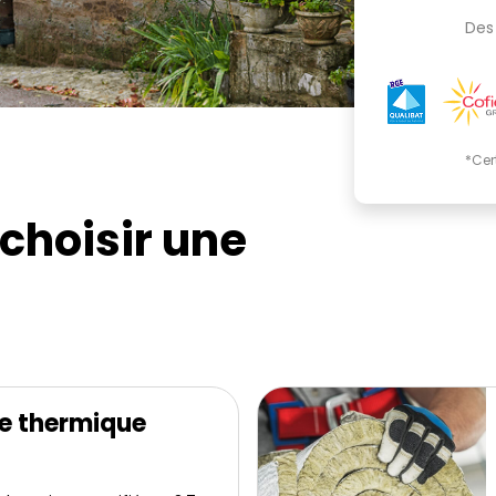
Des 
*Cer
choisir une
e thermique