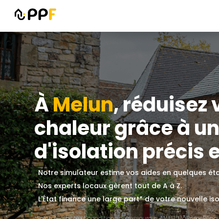
À
Melun
, réduisez
chaleur grâce à un
d'isolation précis e
Notre simulateur estime vos aides en quelques ét
Nos experts locaux gèrent tout de A à Z.
L'État finance une large part* de votre nouvelle iso
*Selon éligibilité et conditions de ressources ANAH/MaPrimeRénov'