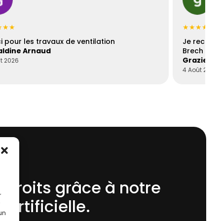
★★★
★★★★★
i pour les travaux de ventilation
Je recomm
ldine Arnaud
Brech est 
Graziella
t 2026
4 Août 2026
 droits grâce à notre
r
 Artificielle.
 un