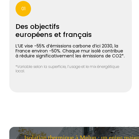
01
Des objectifs
européens et français
L’UE vise -55% d’émissions carbone d’ici 2030, la
France environ -50%. Chaque mur isolé contribue
à réduire significativement les émissions de CO2*.
*Variable selon la superficie, l’usage et le mix énergétique
local.
Isolation thermique à Melun : un enjeu maje