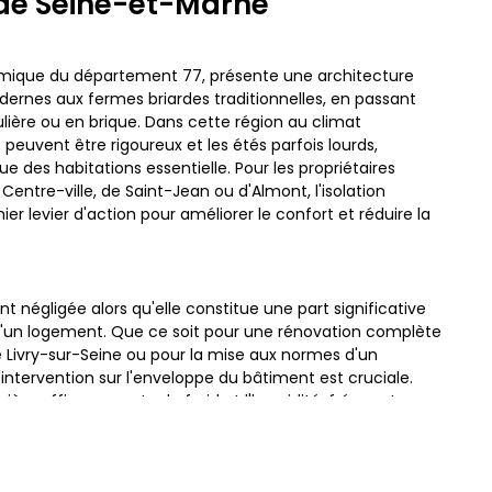
 de Seine-et-Marne
mique du département 77, présente une architecture
odernes aux fermes briardes traditionnelles, en passant
lière ou en brique. Dans cette région au climat
peuvent être rigoureux et les étés parfois lourds,
e des habitations essentielle. Pour les propriétaires
 Centre-ville, de Saint-Jean ou d'Almont, l'isolation
r levier d'action pour améliorer le confort et réduire la
nt négligée alors qu'elle constitue une part significative
d'un logement. Que ce soit pour une rénovation complète
 Livry-sur-Seine ou pour la mise aux normes d'un
intervention sur l'enveloppe du bâtiment est cruciale.
rière efficace contre le froid et l'humidité, fréquents
Seine et des marais, tout en valorisant le patrimoine