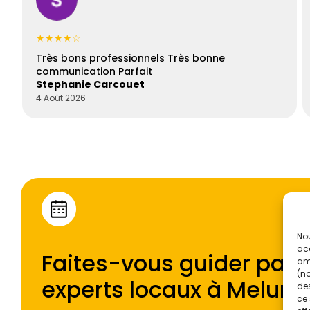
★★★★☆
Très bons professionnels Très bonne
communication Parfait
Stephanie Carcouet
4 Août 2026
Nou
acc
Faites-vous guider par l
amé
(no
experts locaux à
Melun
.
des
ce 