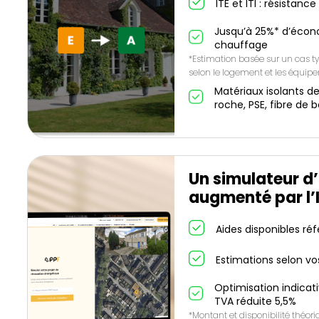
ITE et ITI : résistanc
Jusqu’à 25%* d’écon
chauffage
*Estimation basée sur un cas ty
selon le logement et les équip
Matériaux isolants de
roche, PSE, fibre de b
Un simulateur d’
augmenté par l’
Aides disponibles ré
Estimations selon vo
Optimisation indicat
TVA réduite 5,5%
*Montant et disponibilité théor