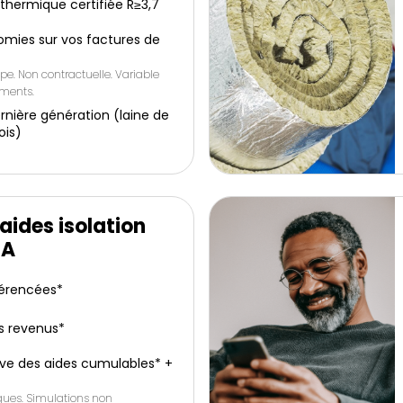
e thermique certifiée R≥3,7
omies sur vos factures de
pe. Non contractuelle. Variable
ements.
rnière génération (laine de
ois)
aides isolation
IA
férencées*
s revenus*
ive des aides cumulables* +
iques. Simulations non