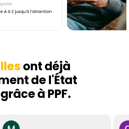
gibilité.
 à Z jusqu’à l’obtention
lles
ont déjà
ment de l'État
 grâce à PPF.