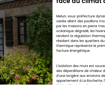
face au climat
Melun, sous-préfecture dyna
variée allant des pavillons m
s
par les maisons en pierre meu
océanique dégradé, les hivers 
rendant la régulation thermiqu
résidant dans les quartiers du
thermique représente le premie
facture énergétique.
L'isolation des murs est souve
des déperditions de chaleur 
d'une longère aux environs de
appartement à La Rochette, l'
L'objectif est de créer une bar
dans les zones proches de la 
immobilier local.