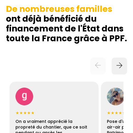
De nombreuses familles
ont déjà bénéficié du
financement de l'État dans
toute la France grâce à PPF.
★★★★★
★★★★★
On a vraiment apprécié la
Pose d'une c
propreté du chantier, que ce soit
air-air par 
pendant ou après les…
Patrimoine 