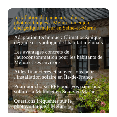
Installation de panneaux solaires
photovoltaïques à Melun : un enjeu
énergétique majeur en Seine-et-Marne
Adaptation technique : Climat océanique
dégradé et typologie de l'habitat melunais
Les avantages concrets de
l'autoconsommation pour les habitants de
Melun et ses environs
Aides financières et subventions pour
l'installation solaire en Île-de-France
Pourquoi choisir PPF pour vos panneaux
solaires à Melun et en Seine-et-Marne
Questions fréquentes sur le
photovoltaïque à Melun