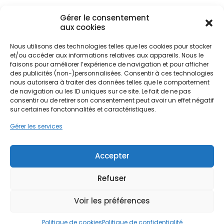
Gérer le consentement
Le territoire melunais, bordé par la Seine et
aux cookies
parsemé de marais, offre un environnement
propice à la transition écologique. Les habitants de
Nous utilisons des technologies telles que les cookies pour stocker
Ne passez pas à côté de vos
et/ou accéder aux informations relatives aux appareils. Nous le
Melun, mais aussi ceux des villes limitrophes
faisons pour améliorer l’expérience de navigation et pour afficher
comme La Rochette ou Vaux-le-Pénil, sont de
aides !
des publicités (non-)personnalisées. Consentir à ces technologies
plus en plus nombreux à se tourner vers le solaire.
nous autorisera à traiter des données telles que le comportement
Cette démarche ne se limite pas à une simple
de navigation ou les ID uniques sur ce site. Le fait de ne pas
Faites vite, les budgets
installation technique ; c'est un investissement
consentir ou de retirer son consentement peut avoir un effet négatif
MaPrimeRénov' sont annuels et
patrimonial qui valorise l'immobilier local, qu'il
sur certaines fonctonnalités et caractéristiques.
s'agisse de pavillons modernes ou de maisons de
limités. Les dossiers sont traités
Gérer les services
caractère.
par ordre d'arrivée.
Accepter
Contactez-nous maintenant
PPF accompagne les particuliers dans cette
pour maximiser vos aides !
transition en proposant des solutions sur mesure.
Refuser
L'objectif est clair : transformer le toit de votre
Je prends rdv !
maison en centrale électrique personnelle. En
Voir les préférences
choisissant de poser des panneaux solaires à
Melun, vous contribuez activement à la réduction
Politique de cookies
Politique de confidentialité