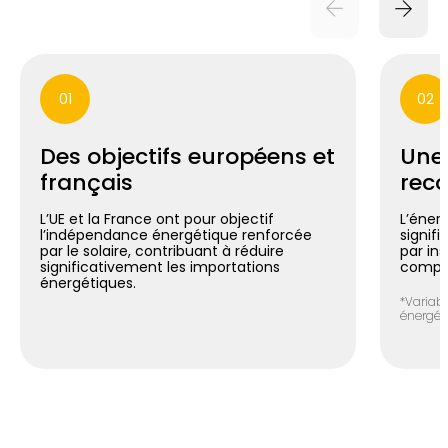
01
02
Des objectifs européens et
Une
français
reco
L’UE et la France ont pour objectif
L’énerg
l’indépendance énergétique renforcée
signif
par le solaire, contribuant à réduire
par in
significativement les importations
compte
énergétiques.
*Variabl
énergéti