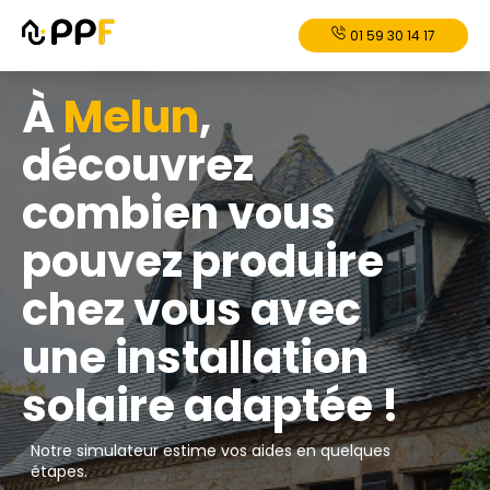
01 59 30 14 17
À
Melun
,
découvrez
combien vous
pouvez produire
chez vous avec
une installation
solaire adaptée !
Notre simulateur estime vos aides en quelques
étapes.