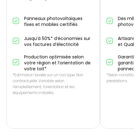
Panneaux photovoltaïques
Des millier
fixes et mobiles certifiés
photovolt
Jusqu’à 50%* d’économies sur
Artisans p
vos factures d’électricité
et QualiP
Production optimisée selon
Garantie 1
votre région et l’orientation de
garantie f
votre toit*
panneaux
*Estimation basée sur un cas type. Non
*Selon conditions 
contractuelle. Variable selon
prestations.
l’ensoleillement, l’orientation et les
équipements installés.