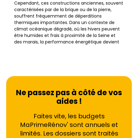
Cependant, ces constructions anciennes, souvent
caractérisées par de la brique ou de la pierre,
souffrent fréquemment de déperditions
thermiques importantes. Dans un contexte de
climat océanique dégradé, où les hivers peuvent
être humides et frais à proximité de la Seine et
des marais, la performance énergétique devient
un enjeu majeur pour les propriétaires.
La rénovation énergétique à Melun ne se limite
pas à une simple mise aux normes ; c'est une
démarche globale visant à transformer les
"passoires thermiques" (classées F ou G au DPE)
Ne passez pas à côté de vos
en logements économes. L'objectif est double :
aides !
préserver le caractère historique des quartiers
comme Saint-Jean ou La Rochette tout en
assurant un confort moderne. Pour les habitants
Faites vite, les budgets
de Melun et des villes limitrophes telles que Vaux-
MaPrimeRénov' sont annuels et
le-Pénil ou Livry-sur-Seine, améliorer l'isolation et
limités. Les dossiers sont traités
l'efficacité des systèmes de chauffage est