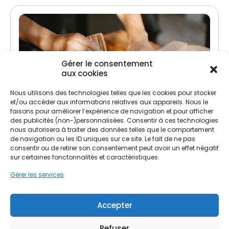
Gérer le consentement
aux cookies
Nous utilisons des technologies telles que les cookies pour stocker
et/ou accéder aux informations relatives aux appareils. Nous le
Traitement de charpente
faisons pour améliorer l’expérience de navigation et pour afficher
des publicités (non-)personnalisées. Consentir à ces technologies
Lutte contre les insectes xylophages et
nous autorisera à traiter des données telles que le comportement
champignons
de navigation ou les ID uniques sur ce site. Le fait de ne pas
consentir ou de retirer son consentement peut avoir un effet négatif
Préservation et renforcement de la structure
sur certaines fonctonnalités et caractéristiques.
Gérer les services
Accepter
Refuser