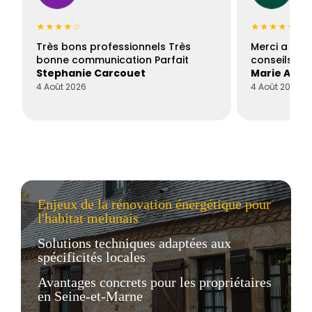
★★★★☆
★★★★★
Très bons professionnels Très
Merci a Fran
bonne communication Parfait
conseils con
Stephanie Carcouet
Marie And
4 Août 2026
4 Août 2026
Enjeux de la rénovation énergétique pour
l'habitat melunais
Solutions techniques adaptées aux
spécificités locales
Avantages concrets pour les propriétaires
en Seine-et-Marne