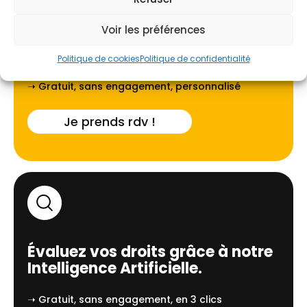
Voir les préférences
Faites-vous guider par l'un de
nos experts locaux à
Melun
.
Politique de cookies
Politique de confidentialité
➝ Gratuit, sans engagement, personnalisé
Je prends rdv !
Évaluez vos droits grâce à notre
Intelligence Artificielle.
➝ Gratuit, sans engagement, en 3 clics