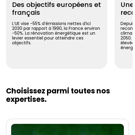
Des objectifs européens et
Une
français
reco
L’UE vise -55% d’émissions nettes d’ici
Depuis 
2030 par rapport à 1990, la France environ
reconn
-50%. La rénovation énergétique est un
climat
levier essentiel pour atteindre ces
2050. C
objectifs.
élevée
énergé
Choisissez parmi toutes
nos
expertises.