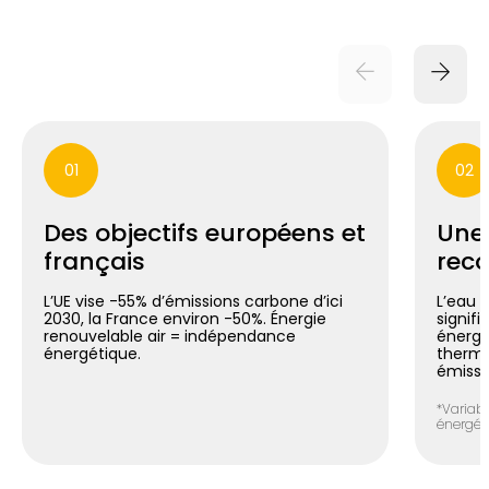
01
02
Des objectifs européens et
Une
français
reco
L’UE vise -55% d’émissions carbone d’ici
L’eau 
2030, la France environ -50%. Énergie
signif
renouvelable air = indépendance
énergé
énergétique.
thermo
émissi
*Variabl
énergéti