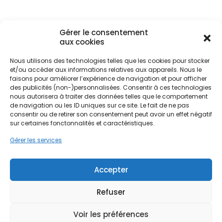
département des Landes. Contrairement aux
modèles électriques classiques, ce dispositif capte
les calories présentes dans l'air ambiant pour
chauffer l'eau sanitaire, offrant ainsi une
Gérer le consentement
aux cookies
indépendance énergétique accrue.
Nous utilisons des technologies telles que les cookies pour stocker
et/ou accéder aux informations relatives aux appareils. Nous le
Ne passez pas à côté de vos
L'installation d'un ballon thermodynamique répond
faisons pour améliorer l’expérience de navigation et pour afficher
parfaitement aux spécificités architecturales
aides !
des publicités (non-)personnalisées. Consentir à ces technologies
locales, qu'il s'agisse de maisons traditionnelles en
nous autorisera à traiter des données telles que le comportement
de navigation ou les ID uniques sur ce site. Le fait de ne pas
pin maritime, de constructions typiques de la
Faites vite, les budgets
consentir ou de retirer son consentement peut avoir un effet négatif
garbure architecturale ou de l'habitat moderne en
sur certaines fonctonnalités et caractéristiques.
MaPrimeRénov' sont annuels et
ossature bois. Pour les propriétaires situés du
centre-ville jusqu'aux quartiers plus résidentiels
limités. Les dossiers sont traités
Gérer les services
comme Saint-Médard ou Nonères, l'adoption de
par ordre d'arrivée.
cette technologie représente un levier puissant
pour réduire l'empreinte carbone du foyer. C'est
Accepter
Contactez-nous maintenant
une transition énergétique concrète, adaptée à la
pour maximiser vos aides !
réalité du terrain en Nouvelle-Aquitaine.
Refuser
Je prends rdv !
Voir les préférences