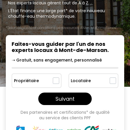
Nos experts locaux gèrent tout de A à Z.
L'État finance une large part* de votre nouveau
chauffe-eau thermodynamique.
*Selon éligibilité et conditions de ressources ANAH/MaPrimeRénov'.
Faites-vous guider par l'un
de nos
experts locaux à
Mont-de-Marsan
.
➝ Gratuit, sans engagement, personnalisé
Propriétaire
Locataire
Suivant
Des partenaires et certifications* de qualité
au service des clients PPF