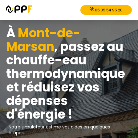
05 35 54 95 20
À
Mont-de-
Marsan
, passez au
chauffe-eau
thermodynamique
et réduisez vos
dépenses
d'énergie !
Notre simulateur estime vos aides en quelques
étapes.