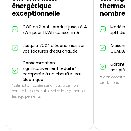
énergétique
thermod
exceptionnelle
nombreus
COP de 3 à 4 : produit jusqu’à 4
Modèles in
kWh pour 1 kWh consommé
split dispo
Jusqu’à 70%* d’économies sur
Artisans p
vos factures d’eau chaude
QUALIBAT
Consommation
Garantie 1
significativement réduite*
ans pièce
comparée à un chauffe-eau
*Selon conditions 
électrique
prestations.
*Estimation basée sur un cas type. Non
contractuelle. Variable selon le logement et
les équipements.