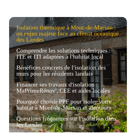
Isolation thermique à Mont-de-Marsan :
un enjeu majeur face au climat océanique
des Landes
Comprendre les solutions techniques :
ITE et ITI adaptées à l'habitat local
Bénéfices concrets de l'isolation des
murs pour les résidents landais
Financer ses travaux d'isolation :
MaPrimeRénov', CEE et aides locales
Pourquoi choisir PPF pour isoler votre
habitat à Mont-de-Marsan et alentours
Questions fréquentes sur l'isolation dans
les Landes