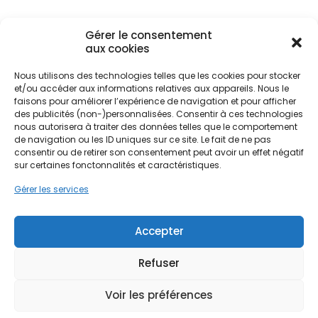
peut rapidement dégrader la performance
énergétique d'un bâtiment mal protégé.
Gérer le consentement
aux cookies
Pour les habitants de la préfecture des Landes,
Nous utilisons des technologies telles que les cookies pour stocker
Ne passez pas à côté de vos
isoler son logement n'est pas seulement une
et/ou accéder aux informations relatives aux appareils. Nous le
question d'économie d'énergie, c'est une
aides !
faisons pour améliorer l’expérience de navigation et pour afficher
nécessité pour préserver la structure du bâti. Les
des publicités (non-)personnalisées. Consentir à ces technologies
nous autorisera à traiter des données telles que le comportement
maisons traditionnelles en pierre ou les
Faites vite, les budgets
de navigation ou les ID uniques sur ce site. Le fait de ne pas
constructions plus récentes en ossature bois,
consentir ou de retirer son consentement peut avoir un effet négatif
MaPrimeRénov' sont annuels et
typiques de la région, réagissent différemment à
sur certaines fonctonnalités et caractéristiques.
ces variations hygrométriques. Une isolation
limités. Les dossiers sont traités
thermique performante permet de créer une
Gérer les services
par ordre d'arrivée.
barrière efficace contre le froid et l'humidité,
transformant une passoire thermique en un
Contactez-nous maintenant
Accepter
cocon douillet. C'est tout l'enjeu de l'intervention
pour maximiser vos aides !
de PPF sur le secteur : adapter la solution
d'isolation à la réalité du terrain landais.
Refuser
Je prends rdv !
Voir les préférences