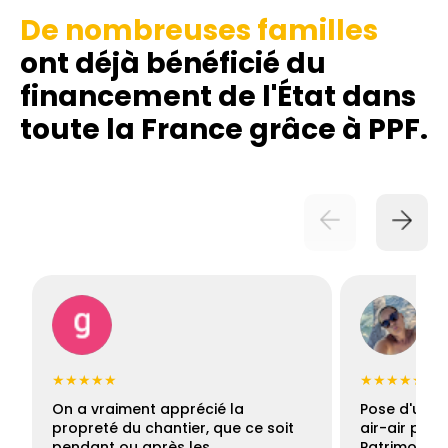
De nombreuses familles
ont déjà bénéficié du
financement de l'État dans
toute la France grâce à PPF.
★★★★★
★★★★★
On a vraiment apprécié la
Pose d'une c
propreté du chantier, que ce soit
air-air par 
pendant ou après les…
Patrimoine 