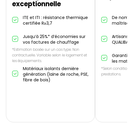
exceptionnelle
ITE et ITI : résistance thermique
De nombr
certifiée R≥3,7
maîtrise IT
Jusqu’à 25%* d’économies sur
Artisans p
vos factures de chauffage
QUALIBAT
*Estimation basée sur un cas type. Non
contractuelle. Variable selon le logement et
Garantie 1
les équipements.
les matér
Matériaux isolants dernière
*Selon conditions 
génération (laine de roche, PSE,
prestations.
fibre de bois)