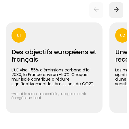
01
02
Des objectifs européens et
Une
français
reco
L’UE vise -55% d’émissions carbone d’ici
Les mu
2030, la France environ -50%. Chaque
signif
mur isolé contribue à réduire
d’une 
significativement les émissions de CO2*.
sensib
*Variable selon la superficie, l’usage et le mix
énergétique local.