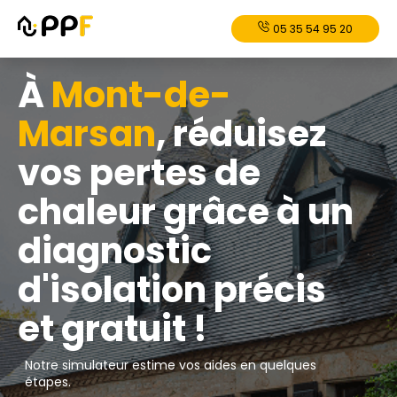
05 35 54 95 20
À
Mont-de-
Marsan
, réduisez
vos pertes de
chaleur grâce à un
diagnostic
d'isolation précis
et gratuit !
Notre simulateur estime vos aides en quelques
étapes.