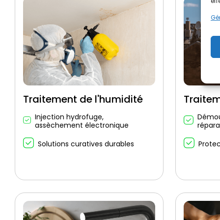
eff
Gér
Traitement de l'humidité
Traitem
Injection hydrofuge,
Démou
assèchement électronique
répara
Solutions curatives durables
Protec