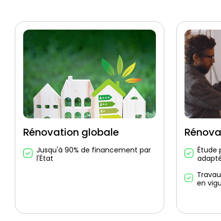
Rénovation globale
Rénova
Jusqu'à 90% de financement par
Étude 
l'État
adapt
Travau
en vig