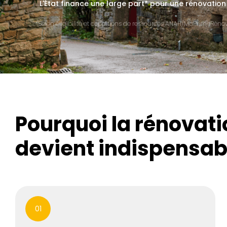
L'État finance une large part* pour une rénovation
*Selon éligibilité et conditions de ressources ANAH/MaPrimeRénov'
Pourquoi la rénovat
devient indispensab
01