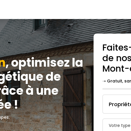
Faites
de nos
n
, optimisez la
Mont-
gétique de
➝ Gratuit, s
râce à une
e !
Propriét
apes.
Votre type