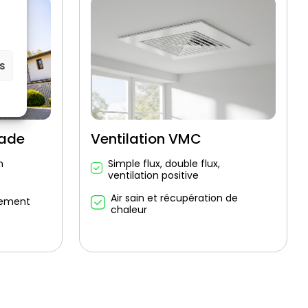
es
çade
Ventilation VMC
n
Simple flux, double flux,
ventilation positive
Air sain et récupération de
sement
chaleur