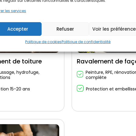
et négatif sur certaines fonctonnalités et caractéristiques.
er les services
Accepter
Refuser
Voir les préférenc
Politique de cookies
Politique de confidentialité
ent de toiture
Ravalement de fa
ssage, hydrofuge,
Peinture, RPE, rénovatio
tions
complète
tion 15-20 ans
Protection et embellis