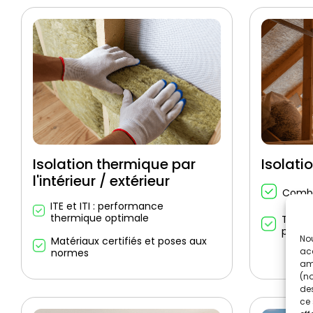
Isolation thermique par
Isolati
l'intérieur / extérieur
Combl
ITE et ITI : performance
thermique optimale
Techn
panne
Nou
Matériaux certifiés et poses aux
acc
normes
amé
(no
des
ce 