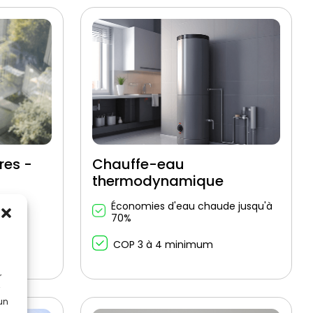
res -
Chauffe-eau
thermodynamique
Économies d'eau chaude jusqu'à
70%
d'air
COP 3 à 4 minimum
r
 un