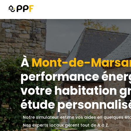
À
Mont-de-Marsa
performance éner
votre habitation g
étude personnalisé
Notre simulateur estime vos aides en quelques ét
Nos experts locaux gèrent tout de A à Z.