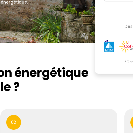
 énergétique.
.
Des 
*Cer
ion énergétique
le ?
02