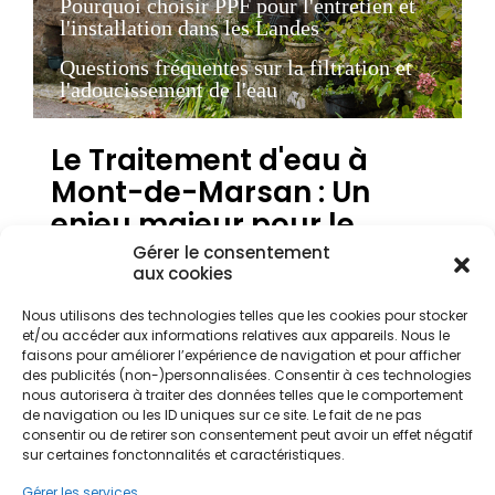
Pourquoi choisir PPF pour l'entretien et
l'installation dans les Landes
Questions fréquentes sur la filtration et
l'adoucissement de l'eau
Le Traitement d'eau à
Mont-de-Marsan : Un
enjeu majeur pour le
patrimoine landais
Gérer le consentement
aux cookies
Nous utilisons des technologies telles que les cookies pour stocker
La qualité de l'eau est une préoccupation centrale
et/ou accéder aux informations relatives aux appareils. Nous le
pour les propriétaires résidant à Mont-de-Marsan,
faisons pour améliorer l’expérience de navigation et pour afficher
capitale des Landes. Située à la confluence de la
des publicités (non-)personnalisées. Consentir à ces technologies
nous autorisera à traiter des données telles que le comportement
Midouze et de la Douze, la ville bénéficie d'un
de navigation ou les ID uniques sur ce site. Le fait de ne pas
environnement unique, mais l'eau distribuée dans
consentir ou de retirer son consentement peut avoir un effet négatif
le réseau peut présenter des caractéristiques
sur certaines fonctonnalités et caractéristiques.
spécifiques liées au sol et au climat océanique.
Que vous habitiez dans le Centre-ville historique
Gérer les services