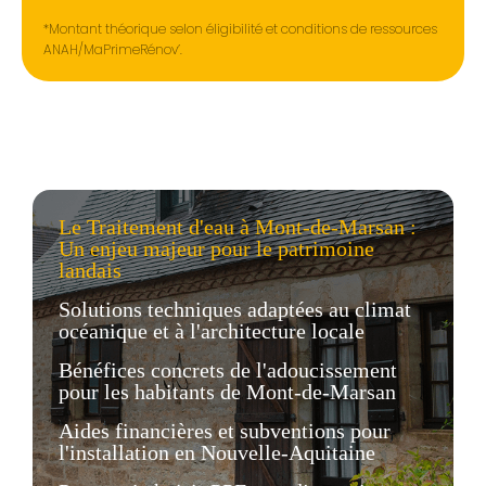
*Montant théorique selon éligibilité et conditions de ressources
ANAH/MaPrimeRénov’.
Le Traitement d'eau à Mont-de-Marsan :
Un enjeu majeur pour le patrimoine
landais
Solutions techniques adaptées au climat
océanique et à l'architecture locale
Bénéfices concrets de l'adoucissement
pour les habitants de Mont-de-Marsan
Aides financières et subventions pour
l'installation en Nouvelle-Aquitaine