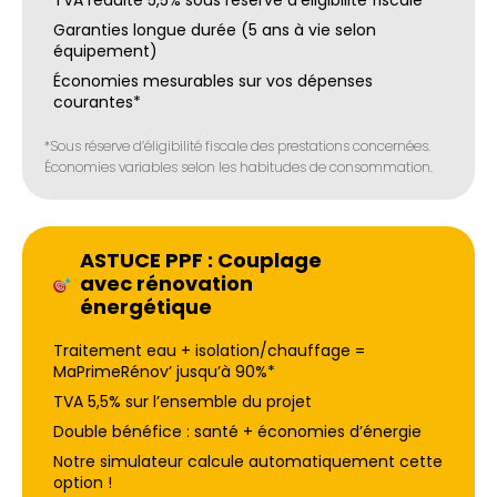
TVA réduite 5,5% sous réserve d’éligibilité fiscale*
Garanties longue durée (5 ans à vie selon
équipement)
Économies mesurables sur vos dépenses
courantes*
*Sous réserve d’éligibilité fiscale des prestations concernées.
Économies variables selon les habitudes de consommation.
ASTUCE PPF : Couplage
avec rénovation
énergétique
Traitement eau + isolation/chauffage =
MaPrimeRénov’ jusqu’à 90%*
TVA 5,5% sur l’ensemble du projet
Double bénéfice : santé + économies d’énergie
Notre simulateur calcule automatiquement cette
option !