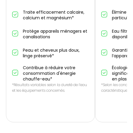
Traite efficacement calcaire,
Élimine un
calcium et magnésium*
particules
Protège appareils ménagers et
Eau filtré
canalisations
disponibl
Peau et cheveux plus doux,
Garantie 
linge préservé*
l’appareil
Contribue à réduire votre
Écologique
consommation d'énergie
significat
chauffe-eau*
en plasti
*Résultats variables selon la dureté de l’eau
*Selon les conditio
et les équipements concernés.
caractéristiques de