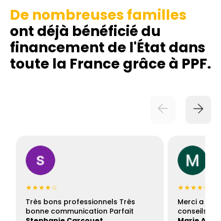
De nombreuses familles
ont déjà bénéficié du
financement de l'État dans
toute la France grâce à PPF.
★★★★☆
★★★★★
Très bons professionnels Très
Merci a Fran
bonne communication Parfait
conseils con
Stephanie Carcouet
Marie And