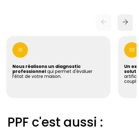
01
02
Nous réalisons un diagnostic
Un exp
professionnel
qui permet d'évaluer
soluti
l’état de votre maison.
artific
coupla
PPF c'est aussi :