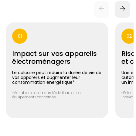
01
02
Impact sur vos appareils
Risq
électroménagers
et c
Le calcaire peut réduire la durée de vie de
Une ea
vos appareils et augmenter leur
cutané 
consommation énergétique*.
un imp
*Variable selon la dureté de l’eau et les
*Selon l
équipements concernés.
individue