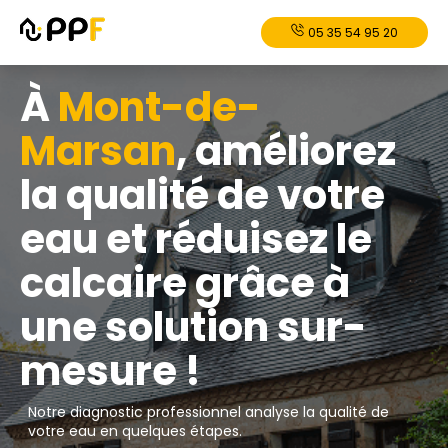
05 35 54 95 20
À
Mont-de-
Marsan
, améliorez
la qualité de votre
eau et réduisez le
calcaire grâce à
une solution sur-
mesure !
Notre diagnostic professionnel analyse la qualité de
votre eau en quelques étapes.