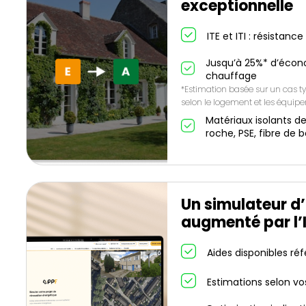
exceptionnelle
ITE et ITI : résistanc
Jusqu’à 25%* d’écon
chauffage
*Estimation basée sur un cas ty
selon le logement et les équip
Matériaux isolants de
roche, PSE, fibre de b
Un simulateur d’
augmenté par l’
Aides disponibles ré
Estimations selon vo