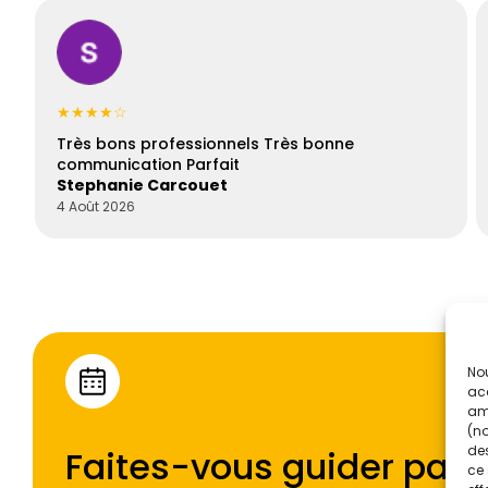
★★★★☆
Très bons professionnels Très bonne
communication Parfait
Stephanie Carcouet
4 Août 2026
Nou
acc
amé
(no
des
Faites-vous guider par l
ce 