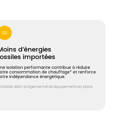
03
Moins d’énergies
fossiles importées
ne isolation performante contribue à réduire
otre consommation de chauffage* et renforce
otre indépendance énergétique.
Variable selon le logement et les équipements en place.