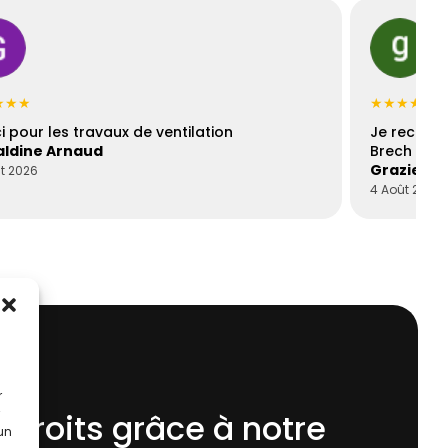
★★★
★★★★★
i pour les travaux de ventilation
Je recomm
ldine Arnaud
Brech est 
Graziella
t 2026
4 Août 2026
r
 droits grâce à notre
 un