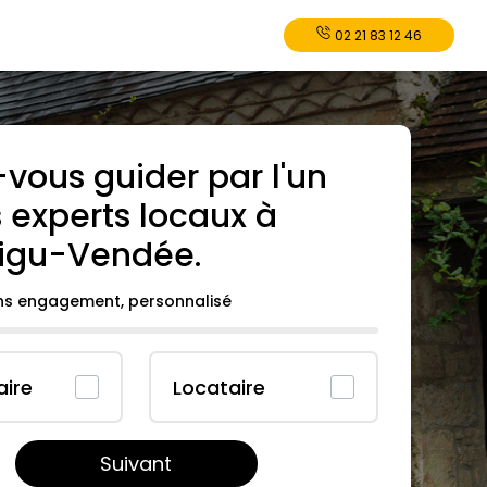
02 21 83 12 46
-vous guider par l'un
 experts locaux à
igu-Vendée
.
ans engagement, personnalisé
aire
Locataire
Suivant