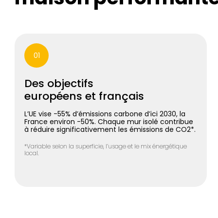
01
Des objectifs
européens et français
L’UE vise -55% d’émissions carbone d’ici 2030, la
France environ -50%. Chaque mur isolé contribue
à réduire significativement les émissions de CO2*.
*Variable selon la superficie, l’usage et le mix énergétique
local.