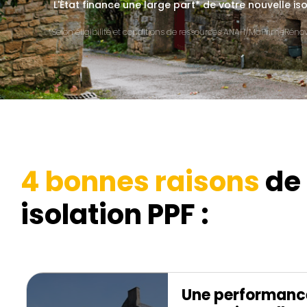
L'État finance une large part* de votre nouvelle iso
*Selon éligibilité et conditions de ressources ANAH/MaPrimeRénov'
4 bonnes raisons
de 
isolation PPF :
Une performanc