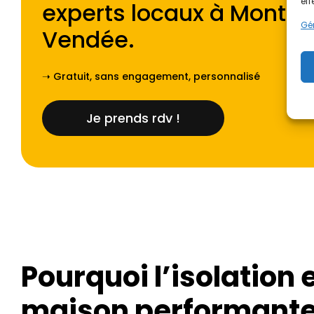
eff
experts locaux à
Montai
Gér
Vendée
.
➝ Gratuit, sans engagement, personnalisé
Je prends rdv !
Pourquoi l’isolation e
maison performante