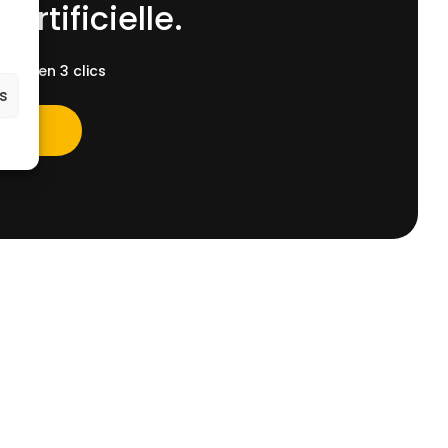
 Artificielle.
ent, en 3 clics
es