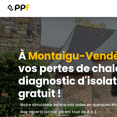
À
Montaigu-Vend
vos pertes de chal
diagnostic d'isolat
gratuit !
Notre simulateur estime vos aides en quelques ét
Nos experts locaux gèrent tout de A à Z.