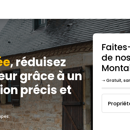
Faites
de nos
ée
, réduisez
Monta
eur grâce à un
➝ Gratuit, s
ion précis et
Propriét
apes.