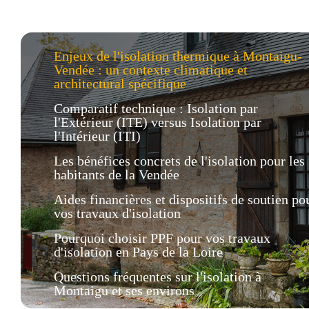
Enjeux de l'isolation thermique à Montaigu-
Vendée : un contexte climatique et
architectural spécifique
Comparatif technique : Isolation par
l'Extérieur (ITE) versus Isolation par
l'Intérieur (ITI)
Les bénéfices concrets de l'isolation pour les
habitants de la Vendée
Aides financières et dispositifs de soutien po
vos travaux d'isolation
Pourquoi choisir PPF pour vos travaux
d'isolation en Pays de la Loire
Questions fréquentes sur l'isolation à
Montaigu et ses environs