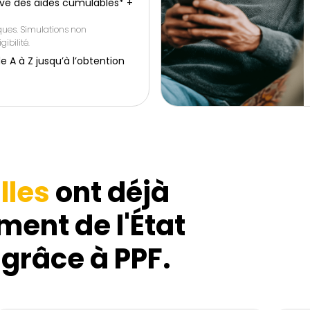
ive des aides cumulables* +
iques. Simulations non
gibilité.
 à Z jusqu’à l’obtention
lles
ont déjà
ment de l'État
 grâce à PPF.