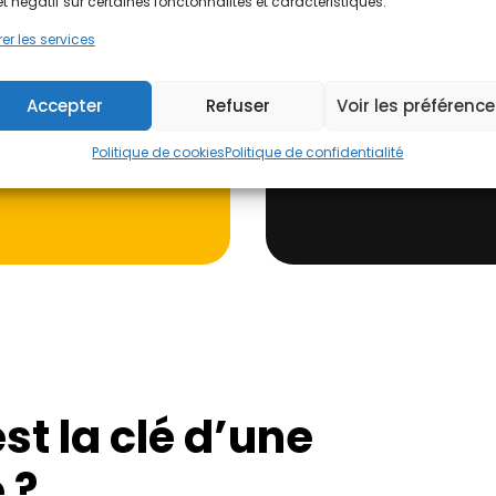
et négatif sur certaines fonctonnalités et caractéristiques.
gu-
Intelligence
er les services
➝ Gratuit, sans engagem
Accepter
Refuser
Voir les préférenc
J'évalue !
Politique de cookies
Politique de confidentialité
st la clé d’une
 ?