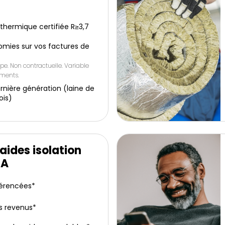
e thermique certifiée R≥3,7
omies sur vos factures de
pe. Non contractuelle. Variable
ements.
rnière génération (laine de
ois)
aides isolation
IA
férencées*
s revenus*