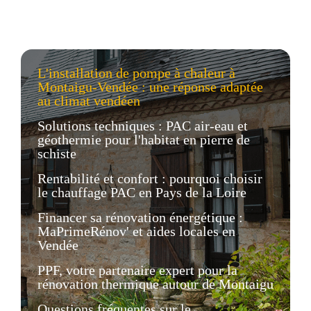
L'installation de pompe à chaleur à
Montaigu-Vendée : une réponse adaptée
au climat vendéen
Solutions techniques : PAC air-eau et
géothermie pour l'habitat en pierre de
schiste
Rentabilité et confort : pourquoi choisir
le chauffage PAC en Pays de la Loire
Financer sa rénovation énergétique :
MaPrimeRénov' et aides locales en
Vendée
PPF, votre partenaire expert pour la
rénovation thermique autour de Montaigu
Questions fréquentes sur le