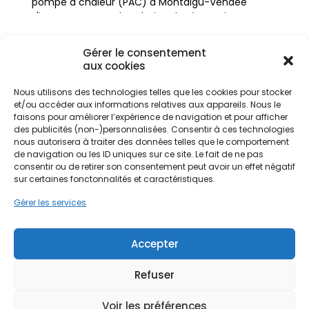
pompe à chaleur (PAC) à Montaigu-Vendée
s'impose comme la solution de rénovation
énergétique la plus pertinente pour les
propriétaires souhaitant allier confort thermique
Gérer le consentement
et maîtrise budgétaire.
aux cookies
Nous utilisons des technologies telles que les cookies pour stocker
Que ce soit pour un pavillon récent ou une maison
et/ou accéder aux informations relatives aux appareils. Nous le
Ne passez pas à côté de vos
faisons pour améliorer l’expérience de navigation et pour afficher
en pierre de schiste typique de la région,
des publicités (non-)personnalisées. Consentir à ces technologies
l'adaptation du système de chauffage est
aides !
nous autorisera à traiter des données telles que le comportement
cruciale. L'humidité présente dans l'air vendéen
de navigation ou les ID uniques sur ce site. Le fait de ne pas
nécessite un équipement capable de chauffer
consentir ou de retirer son consentement peut avoir un effet négatif
Faites vite, les budgets
efficacement sans assécher l'atmosphère
sur certaines fonctonnalités et caractéristiques.
MaPrimeRénov' sont annuels et
intérieure. PPF accompagne les habitants dans
Gérer les services
cette transition, en proposant des solutions sur
limités. Les dossiers sont traités
mesure qui respectent l'architecture locale, des
par ordre d'arrivée.
toitures en tuiles aux façades en pierre, tout en
Accepter
répondant aux exigences modernes de
Contactez-nous maintenant
performance énergétique.
pour maximiser vos aides !
Refuser
Voir les préférences
Je prends rdv !