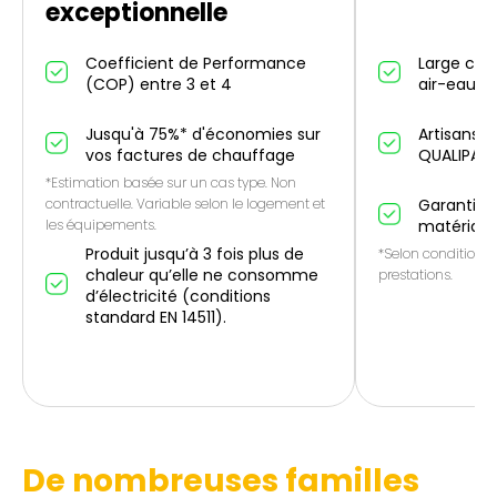
exceptionnelle
Coefficient de Performance
Large cho
(COP) entre 3 et 4
air-eau et
Jusqu'à 75%* d'économies sur
Artisans p
vos factures de chauffage
QUALIPAC
*Estimation basée sur un cas type. Non
contractuelle. Variable selon le logement et
Garantie 1
les équipements.
matériau
Produit jusqu’à 3 fois plus de
*Selon conditions 
chaleur qu’elle ne consomme
prestations.
d’électricité (conditions
standard EN 14511).
De nombreuses familles