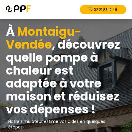
02 21 83 12 46
À
Montaigu-
Vendée
, découvrez
quelle pompe à
chaleur est
adaptée à votre
maison et réduisez
vos dépenses !
Notre simulateur estime vos aides en quelques
étapes.