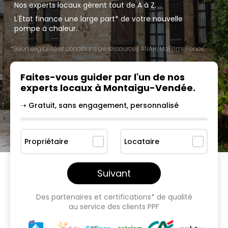
Nos experts locaux gèrent tout de A à Z.
L'État finance une large part* de votre nouvelle
pompe à chaleur.
*Selon éligibilité et conditions de ressources ANAH/MaPrimeRénov'.
Faites-vous guider par l'un
de nos
experts locaux à
Montaigu-Vendée
.
➝ Gratuit, sans engagement, personnalisé
Propriétaire
Locataire
Suivant
Des partenaires et certifications* de qualité
au service des clients PPF