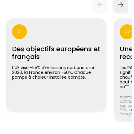
01
02
Des objectifs européens et
Une
français
reco
L’UE vise -55% d’émissions carbone d’ici
Les PA
2030, la France environ -50%. Chaque
signif
pompe à chaleur installée compte.
chauff
peut é
an**.
*Estimat
contract
équipem
**Variab
énergéti