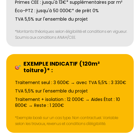
Primes CEE : jusqu'à 13€* supplémentaires par m²
Éco-PTZ : jusqu'à 50 000€* de prêt 0%
TVA 5,5% sur l'ensemble du projet
*Montants théoriques selon éligibilité et conditions en vigueur.
Soumis aux conditions ANAH/CEE.
EXEMPLE INDICATIF (120m²
toiture)* :
Traitement seul : 3 600€ → avec TVA 5,5% : 3 330€
TVA 5,5% sur l'ensemble du projet
Traitement + isolation : 12 000€ → Aides État : 10
800€ → Reste : 1 200€
*Exemple basé sur un cas type. Non contractuel. Variable
selon les travaux, revenus et conditions d'éligibilité.