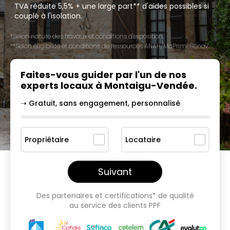
TVA réduite 5,5% + une large part** d'aides possibles si
couplé à l'isolation.
*Selon nature des travaux et conditions d'exposition.
**Selon éligibilité et conditions de ressources ANAH/MaPrimeRénov'.
Faites-vous guider par l'un
de nos
experts locaux à
Montaigu-Vendée
.
➝ Gratuit, sans engagement, personnalisé
Propriétaire
Locataire
Suivant
Des partenaires et certifications* de qualité
au service des clients PPF