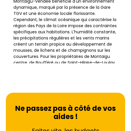
Montaigu-Vendée bénéficie d'un environnement
dynamique, marqué par la présence de la Gare
TGV et une économie locale florissante.
Cependant, le climat océanique qui caractérise la
région des Pays de la Loire impose des contraintes
spécifiques aux habitations. L'humidité constante,
les précipitations régulières et les vents marins
créent un terrain propice au développement de
mousses, de lichens et de champignons sur les
couvertures. Pour les propriétaires de Montaigu
centre, de Boufféré ou de Saint-Hilaire-de-Loulay,
le traitement de toiture n'est pas une simple
question d'esthétique, mais une nécessité
technique pour préserver le patrimoine immobilier.
L'habitat vendéen est varié, allant des
traditionnelles maisons en pierre de schiste aux
Ne passez pas à côté de vos
pavillons modernes couverts de tuiles. Ces
aides !
matériaux, bien que robustes, sont poreux et
absorbent l'humidité ambiante du bocage
Faites vite, les budgets
vendéen. Sans un entretien régulier, cette porosité