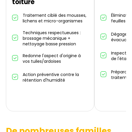
toiture
Traitement ciblé des mousses,
Éliminatio
lichens et micro-organismes
feuilles m
Techniques respectueuses :
Dégagemen
brossage mécanique +
évacuatio
nettoyage basse pression
Inspectio
Redonne l'aspect d'origine à
de l'état 
vos tuiles/ardoises
Préparati
Action préventive contre la
traitemen
rétention d'humidité
De nombreuses familles