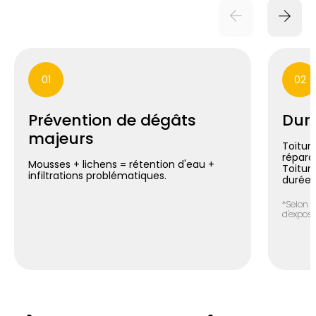
01
02
Prévention de dégâts
Duré
majeurs
Toiture
répara
Mousses + lichens = rétention d'eau +
Toitur
infiltrations problématiques.
durée*
*Selon n
d'exposit