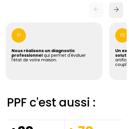
01
02
Nous réalisons un diagnostic
Un exp
professionnel
qui permet d'évaluer
soluti
l’état de votre maison.
artific
coupla
PPF c'est aussi :