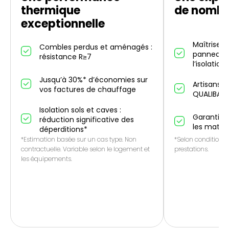
thermique
de nombr
exceptionnelle
Maîtrise d
Combles perdus et aménagés :
panneaux 
résistance R≥7
l’isolation
Jusqu’à 30%* d’économies sur
Artisans p
vos factures de chauffage
QUALIBAT
Isolation sols et caves :
Garantie 1
réduction significative des
les matér
déperditions*
*Estimation basée sur un cas type. Non
*Selon conditions 
contractuelle. Variable selon le logement et
prestations.
les équipements.