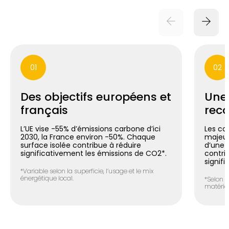
01
02
Des objectifs européens et
Une
français
reco
L’UE vise -55% d’émissions carbone d’ici
Les co
2030, la France environ -50%. Chaque
majeur
surface isolée contribue à réduire
d’une m
significativement les émissions de CO2*.
contri
signifi
*Variable selon la superficie, l’usage et le mix
énergétique local.
*Selon l
matéria