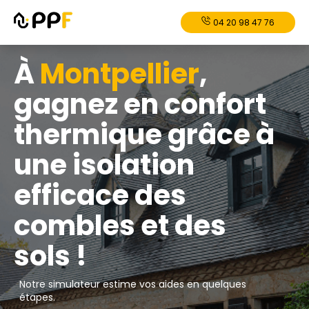
04 20 98 47 76
À
Montpellier
,
gagnez en confort
thermique grâce à
une isolation
efficace des
combles et des
sols !
Notre simulateur estime vos aides en quelques
étapes.