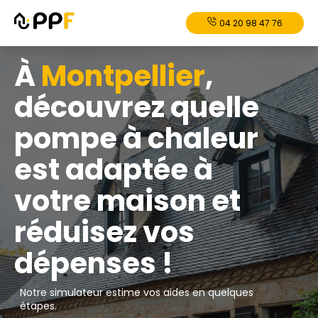
04 20 98 47 76
À
Montpellier
,
découvrez quelle
pompe à chaleur
est adaptée à
votre maison et
réduisez vos
dépenses !
Notre simulateur estime vos aides en quelques
étapes.