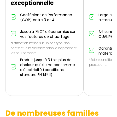
exceptionnelle
Coefficient de Performance
Large cho
(COP) entre 3 et 4
air-eau et
Jusqu'à 75%* d'économies sur
Artisans p
vos factures de chauffage
QUALIPAC
*Estimation basée sur un cas type. Non
contractuelle. Variable selon le logement et
Garantie 1
les équipements.
matériau
Produit jusqu’à 3 fois plus de
*Selon conditions 
chaleur qu’elle ne consomme
prestations.
d’électricité (conditions
standard EN 14511).
De nombreuses familles