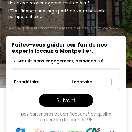
Nos experts locaux gèrent tout de A à Z.
L'État finance une large part* de votre nouvelle
pompe à chaleur.
*Selon éligibilité et conditions de ressources ANAH/MaPrimeRénov'.
Faites-vous guider par l'un
de nos
experts locaux à
Montpellier
.
➝ Gratuit, sans engagement, personnalisé
Propriétaire
Locataire
Suivant
Des partenaires et certifications* de qualité
au service des clients PPF