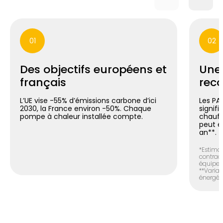
01
02
Des objectifs européens et
Une
français
reco
L’UE vise -55% d’émissions carbone d’ici
Les PA
2030, la France environ -50%. Chaque
signif
pompe à chaleur installée compte.
chauff
peut é
an**.
*Estimat
contract
équipem
**Variab
énergéti