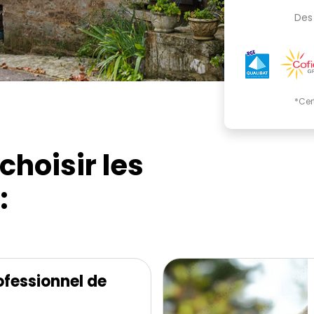
'.
Des 
*Cer
choisir les
:
fessionnel de