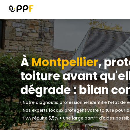
À
Montpellier
, pro
toiture avant qu'el
dégrade : bilan com
Notre diagnostic professionnel identifie l'état de 
Nos experts locaux protègent votre toiture pour
TVA réduite 5,5% + une large part** d'aides possible
*Selon nature des travaux et conditions d'exposition.