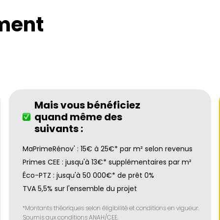
ment
Mais vous bénéficiez
quand même des
suivants :
MaPrimeRénov' : 15€ à 25€* par m² selon revenus
Primes CEE : jusqu'à 13€* supplémentaires par m²
Éco-PTZ : jusqu'à 50 000€* de prêt 0%
TVA 5,5% sur l'ensemble du projet
*Montants théoriques selon éligibilité et conditions en vigueur.
Soumis aux conditions ANAH/CEE.