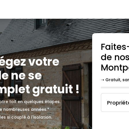
Faites
de nos
tégez votre
Montpe
le ne se
➝ Gratuit, s
plet gratuit !
votre toit en quelques étapes.
Propriét
 de nombreuses années.*
s si couplé à l'isolation.