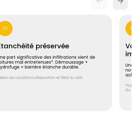
03
04
Étanchéité préservée
Val
imm
ne part significative des infiltrations vient de
oitures mal entretenues*. Démoussage +
Une t
ydrofuge = barrière étanche durable.
notab
achet
Selon les conditions d'exposition et l'état du bâti.
*Varia
du bie