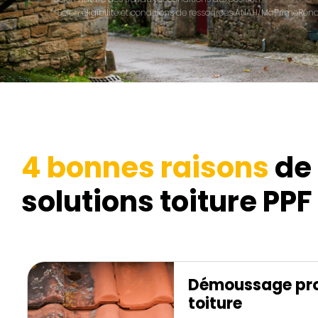
**Selon éligibilité et conditions de ressources ANAH/MaPrimeRénov
4 bonnes raisons
de 
solutions toiture PPF 
Démoussage pro
toiture