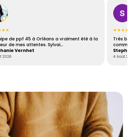
★★★
★★★★☆
uipe de ppf 45 à Orléans a vraiment été à la
Très bons
eur de mes attentes. Sylvai…
communica
hanie Vernhet
Stephani
t 2026
4 Août 2026