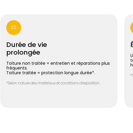
02
Durée de vie
prolongée
U
t
Toiture non traitée = entretien et réparations plus
h
fréquents.
Toiture traitée = protection longue durée*.
*
*Selon nature des matériaux et conditions d'exposition.