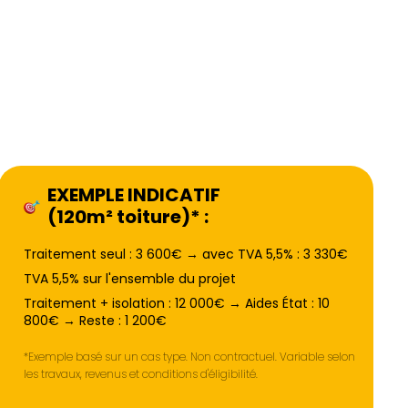
EXEMPLE INDICATIF
(120m² toiture)* :
Traitement seul : 3 600€ → avec TVA 5,5% : 3 330€
TVA 5,5% sur l'ensemble du projet
Traitement + isolation : 12 000€ → Aides État : 10
800€ → Reste : 1 200€
*Exemple basé sur un cas type. Non contractuel. Variable selon
les travaux, revenus et conditions d'éligibilité.