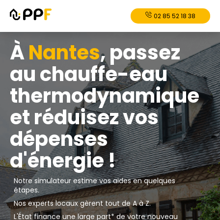
02 85 52 18 38
À
Nantes
, passez
au chauffe-eau
thermodynamique
et réduisez vos
dépenses
d'énergie !
Notre simulateur estime vos aides en quelques
étapes.
Nos experts locaux gèrent tout de A à Z.
L'État finance une large part* de votre nouveau