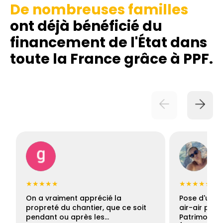
De nombreuses familles
ont déjà bénéficié du
financement de l'État dans
toute la France grâce à PPF.
★★★★★
★★★★★
On a vraiment apprécié la
Pose d'une c
propreté du chantier, que ce soit
air-air par 
pendant ou après les…
Patrimoine 