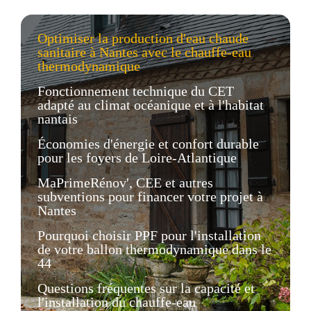
Optimiser la production d'eau chaude
sanitaire à Nantes avec le chauffe-eau
thermodynamique
Fonctionnement technique du CET
adapté au climat océanique et à l'habitat
nantais
Économies d'énergie et confort durable
pour les foyers de Loire-Atlantique
MaPrimeRénov', CEE et autres
subventions pour financer votre projet à
Nantes
Pourquoi choisir PPF pour l'installation
de votre ballon thermodynamique dans le
44
Questions fréquentes sur la capacité et
l'installation du chauffe-eau