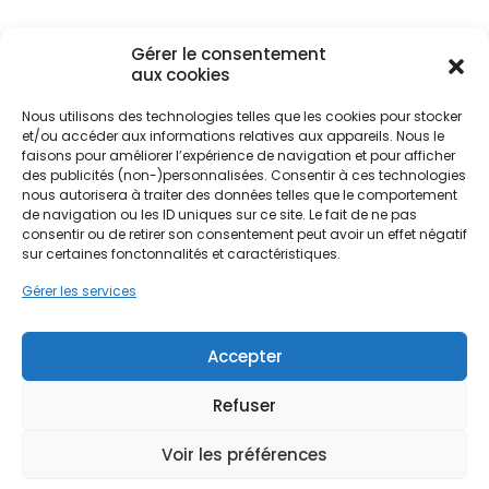
résidant dans des quartiers en pleine mutation
comme l'Île de Nantes ou dans des secteurs plus
résidentiels tels que les Hauts-Pavés, l'installation
Gérer le consentement
aux cookies
d'un ballon thermodynamique représente un
investissement stratégique. Cette technologie
Nous utilisons des technologies telles que les cookies pour stocker
permet de s'affranchir partiellement des
et/ou accéder aux informations relatives aux appareils. Nous le
fluctuations des prix de l'électricité tout en
Ne passez pas à côté de vos
faisons pour améliorer l’expérience de navigation et pour afficher
valorisant le patrimoine immobilier, qu'il s'agisse
des publicités (non-)personnalisées. Consentir à ces technologies
aides !
d'une maison en tuffeau rénovée ou d'un
nous autorisera à traiter des données telles que le comportement
appartement moderne.
de navigation ou les ID uniques sur ce site. Le fait de ne pas
Faites vite, les budgets
consentir ou de retirer son consentement peut avoir un effet négatif
sur certaines fonctonnalités et caractéristiques.
MaPrimeRénov' sont annuels et
L'enjeu énergétique à Nantes ne se limite pas au
Gérer les services
limités. Les dossiers sont traités
seul confort thermique, il englobe également la
par ordre d'arrivée.
performance globale du logement. Le chauffe-
eau thermodynamique, souvent abrégé CET,
Accepter
Contactez-nous maintenant
répond parfaitement aux exigences des nouvelles
pour maximiser vos aides !
réglementations environnementales. En
Refuser
remplaçant un ancien cumulus électrique
énergivore, les habitants de la métropole nantaise
Je prends rdv !
Voir les préférences
peuvent réduire considérablement leur empreinte