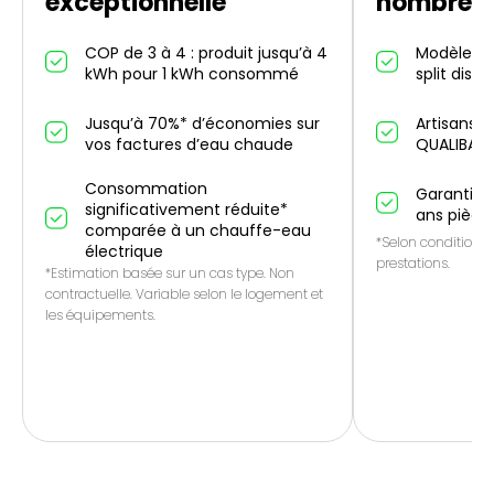
exceptionnelle
nombreus
COP de 3 à 4 : produit jusqu’à 4
Modèles in
kWh pour 1 kWh consommé
split dispo
Jusqu’à 70%* d’économies sur
Artisans p
vos factures d’eau chaude
QUALIBAT
Consommation
Garantie 1
significativement réduite*
ans pièce
comparée à un chauffe-eau
*Selon conditions 
électrique
prestations.
*Estimation basée sur un cas type. Non
contractuelle. Variable selon le logement et
les équipements.