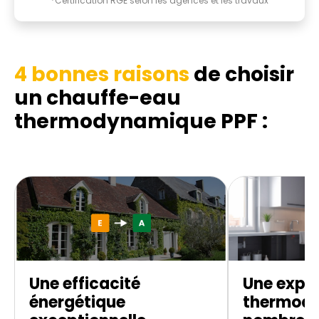
*Certification RGE selon les agences et les travaux
4 bonnes raisons
de choisir
un chauffe-eau
thermodynamique
PPF :
Une efficacité
Une exper
énergétique
thermod