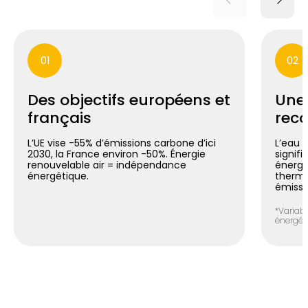
01
02
Des objectifs européens et
Une
français
reco
L’UE vise -55% d’émissions carbone d’ici
L’eau 
2030, la France environ -50%. Énergie
signif
renouvelable air = indépendance
énergé
énergétique.
thermo
émissi
*Variabl
énergéti