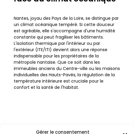
Nantes, joyau des Pays de la Loire, se distingue par
un climat océanique tempéré. Si cette douceur
est agréable, elle s'accompagne d'une humidité
constante qui peut fragiliser les bâtiments.
L'isolation thermique par l'intérieur ou par
l'extérieur (ITE/ITI) devient alors une réponse
indispensable pour les propriétaires de la
métropole nantaise. Que ce soit dans les
immeubles anciens du Centre-ville ou les maisons
individuelles des Hauts-Pavés, la régulation de la
température intérieure est cruciale pour le
confort et la santé de l'habitat.
Les déperditions de chaleur sont particulièrement
marquées en hiver, tandis que l'été, de plus en
plus chaud, peut transformer certains logements
en passoires thermiques. Isoler ses murs, qu'il
Gérer le consentement
s'agisse d'une façade en tuffeau typique ou d'une