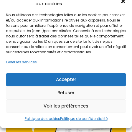
aux cookies
structure en schiste, permet de créer une barrière
Ne passez pas à côté de vos
efficace contre ces variations. À Nantes, l'enjeu
aides !
Nous utilisons des technologies telles que les cookies pour stocker
dépasse la simple économie d'énergie ; il s'agit de
et/ou accéder aux informations relatives aux appareils. Nous le
préserver le patrimoine architectural local tout en
faisons pour améliorer l’expérience de navigation et pour afficher
modernisant les performances énergétiques des
Faites vite, les budgets
des publicités (non-)personnalisées. Consentir à ces technologies
logements.
nous autorisera à traiter des données telles que le comportement
MaPrimeRénov' sont annuels et
de navigation ou les ID uniques sur ce site. Le fait de ne pas
limités. Les dossiers sont traités
consentir ou de retirer son consentement peut avoir un effet négatif
sur certaines fonctonnalités et caractéristiques.
par ordre d'arrivée.
Gérer les services
Contactez-nous maintenant
pour maximiser vos aides !
Accepter
Je prends rdv !
Refuser
Voir les préférences
Politique de cookies
Politique de confidentialité