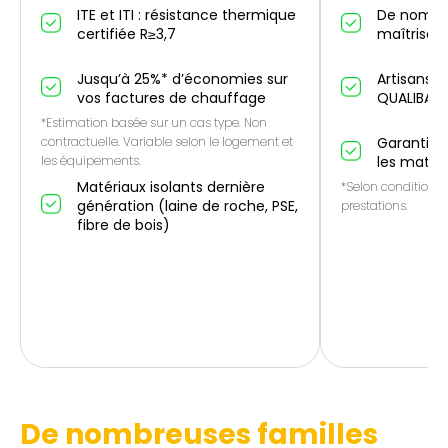
ITE et ITI : résistance thermique
De nombr
certifiée R≥3,7
maîtrise IT
Jusqu’à 25%* d’économies sur
Artisans p
vos factures de chauffage
QUALIBAT
*Estimation basée sur un cas type. Non
contractuelle. Variable selon le logement et
Garantie 1
les équipements.
les matér
Matériaux isolants dernière
*Selon conditions 
génération (laine de roche, PSE,
prestations.
fibre de bois)
De nombreuses familles