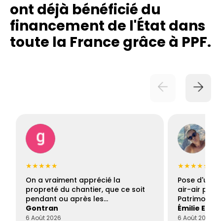
ont déjà bénéficié du
financement de l'État dans
toute la France grâce à PPF.
★★★★★
★★★★★
On a vraiment apprécié la
Pose d'une c
propreté du chantier, que ce soit
air-air par 
pendant ou après les…
Patrimoine 
Gontran
Émilie Este
6 Août 2026
6 Août 2026