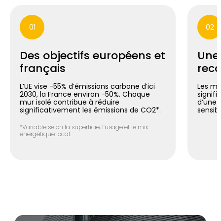
01
02
Des objectifs européens et
Une
français
reco
L’UE vise -55% d’émissions carbone d’ici
Les mu
2030, la France environ -50%. Chaque
signif
mur isolé contribue à réduire
d’une 
significativement les émissions de CO2*.
sensib
*Variable selon la superficie, l’usage et le mix
énergétique local.