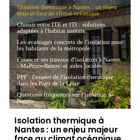
Isolation thermique à Nantes : un enjeu
majeur face au climat océanique
Choisir entre ITE et ITI : solutions
adaptées à l'habitat nantais
Les avantages concrets de l'isolation pour
les habitants de la métropole
Financer ses travaux d'isolation à Nantes
: MaPrimeRénov' et aides locales
PPF : l'expert de l'isolation thermique
dans les Pays de la Loire
Questions fréquentes sur l'isolation à
Nantes
Isolation thermique à
Nantes : un enjeu majeur
face au climat océanique