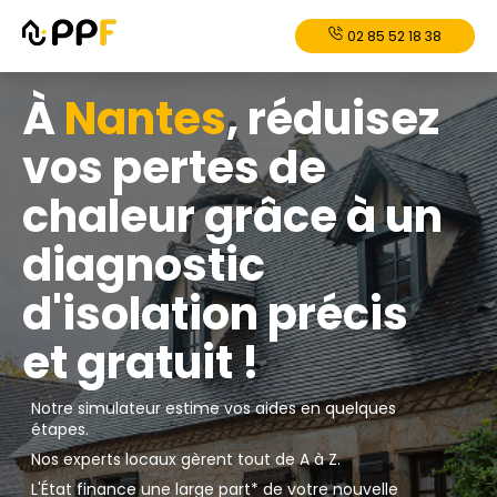
02 85 52 18 38
À
Nantes
, réduisez
vos pertes de
chaleur grâce à un
diagnostic
d'isolation précis
et gratuit !
Notre simulateur estime vos aides en quelques
étapes.
Nos experts locaux gèrent tout de A à Z.
L'État finance une large part* de votre nouvelle