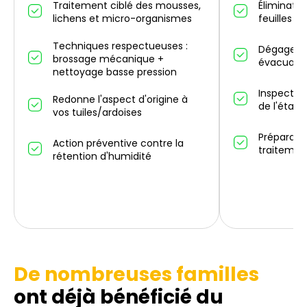
Traitement ciblé des mousses,
Éliminatio
lichens et micro-organismes
feuilles m
Techniques respectueuses :
Dégagemen
brossage mécanique +
évacuatio
nettoyage basse pression
Inspectio
Redonne l'aspect d'origine à
de l'état 
vos tuiles/ardoises
Préparati
Action préventive contre la
traitemen
rétention d'humidité
De nombreuses familles
ont déjà bénéficié du