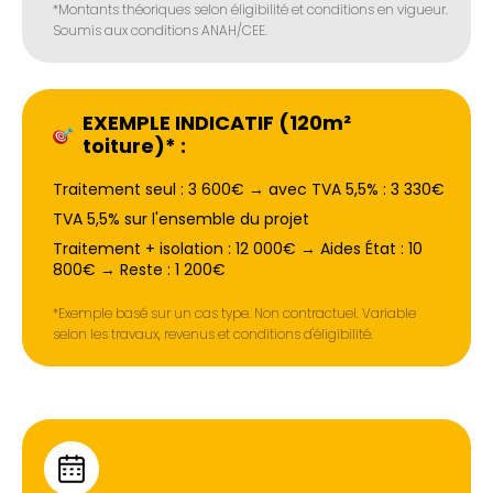
*Montants théoriques selon éligibilité et conditions en vigueur.
Soumis aux conditions ANAH/CEE.
EXEMPLE INDICATIF (120m²
toiture)* :
Traitement seul : 3 600€ → avec TVA 5,5% : 3 330€
TVA 5,5% sur l'ensemble du projet
Traitement + isolation : 12 000€ → Aides État : 10
800€ → Reste : 1 200€
*Exemple basé sur un cas type. Non contractuel. Variable
selon les travaux, revenus et conditions d'éligibilité.