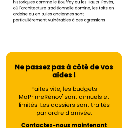
historiques comme le Bouffay ou les Hauts-Pavés,
où l'architecture traditionnelle domine, les toits en
ardoise ou en tuiles anciennes sont
particulièrement vulnérables à ces agressions
biologiques. L'humidité stagnante sur les
couvertures finit par dégrader les matériaux, qu'il
s'agisse de schiste, de granit ou de tuiles
mécaniques, compromettant ainsi l'étanchéité
globale du bâtiment.
Ne passez pas à côté de vos
Ignorer ces signes avant-coureurs peut entraîner
aides !
des désordres majeurs. L'accumulation de
végétation retient l'eau, accélérant le gel et le
dégel en hiver, ce qui provoque l'éclatement des
Faites vite, les budgets
tuiles et la porosité des ardoises. Pour les
MaPrimeRénov' sont annuels et
propriétaires situés à Nantes, mais aussi dans les
limités. Les dossiers sont traités
villes limitrophes comme Saint-Herblain ou Rezé,
un traitement de toiture régulier n'est pas une
par ordre d'arrivée.
option esthétique, mais une nécessité structurelle.
PPF intervient spécifiquement pour contrer les
Contactez-nous maintenant