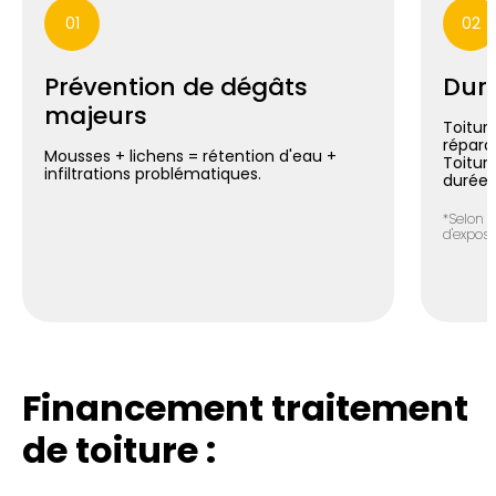
01
02
Prévention de dégâts
Duré
majeurs
Toiture
répara
Mousses + lichens = rétention d'eau +
Toitur
infiltrations problématiques.
durée*
*Selon n
d'exposit
Financement traitement
de toiture :