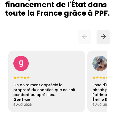
financement de l'État dans
toute la France grâce à PPF.
★★★★★
★★★★★
On a vraiment apprécié la
Pose d'une c
propreté du chantier, que ce soit
air-air par 
pendant ou après les…
Patrimoine 
Gontran
Émilie Este
6 Août 2026
6 Août 2026