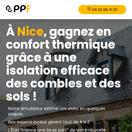
04 20 98 41 23
À
Nice
, gagnez en
confort thermique
grâce à une
isolation efficace
des combles et des
sols !
Notre simulateur estime vos aides en quelques
étapes.
Nos experts locaux gèrent tout de A à Z.
L'État finance une large part* de votre nouvelle