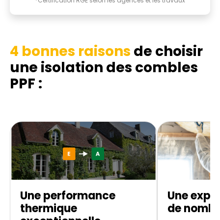
*Certification RGE selon les agences et les travaux
4 bonnes raisons
de choisir
une isolation des combles
PPF :
Une performance
Une exper
thermique
de nombr