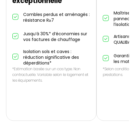
exceptionnelle
Maîtrise d
Combles perdus et aménagés :
panneaux 
résistance R≥7
l’isolation
Jusqu’à 30%* d’économies sur
Artisans p
vos factures de chauffage
QUALIBAT
Isolation sols et caves :
Garantie 1
réduction significative des
les matér
déperditions*
*Estimation basée sur un cas type. Non
*Selon conditions 
contractuelle. Variable selon le logement et
prestations.
les équipements.