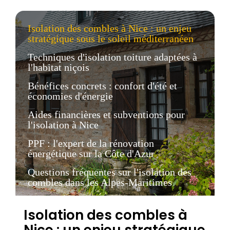
Isolation des combles à Nice : un enjeu
stratégique sous le soleil méditerranéen
Techniques d'isolation toiture adaptées à
l'habitat niçois
Bénéfices concrets : confort d'été et
économies d'énergie
Aides financières et subventions pour
l'isolation à Nice
PPF : l'expert de la rénovation
énergétique sur la Côte d'Azur
Questions fréquentes sur l'isolation des
combles dans les Alpes-Maritimes
Isolation des combles à