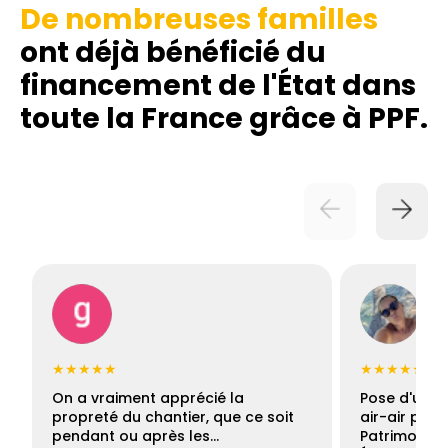
De nombreuses familles
ont déjà bénéficié du
financement de l'État dans
toute la France grâce à PPF.
★★★★★
★★★★★
On a vraiment apprécié la
Pose d'une c
propreté du chantier, que ce soit
air-air par 
pendant ou après les…
Patrimoine 