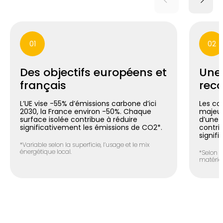
01
02
Des objectifs européens et
Une
français
reco
L’UE vise -55% d’émissions carbone d’ici
Les co
2030, la France environ -50%. Chaque
majeur
surface isolée contribue à réduire
d’une m
significativement les émissions de CO2*.
contri
signifi
*Variable selon la superficie, l’usage et le mix
énergétique local.
*Selon l
matéria