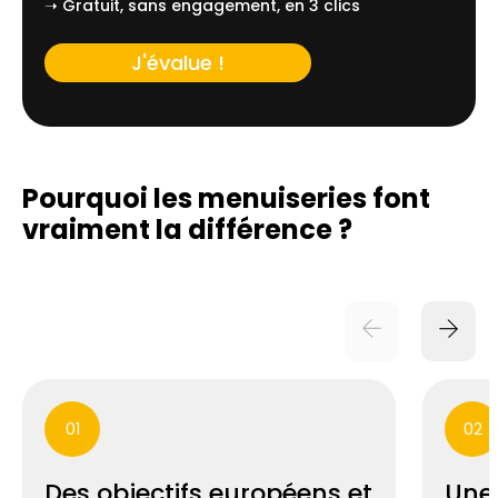
➝ Gratuit, sans engagement, en 3 clics
J'évalue !
Pourquoi les menuiseries font
vraiment
la différence ?
01
02
Des objectifs européens et
Une