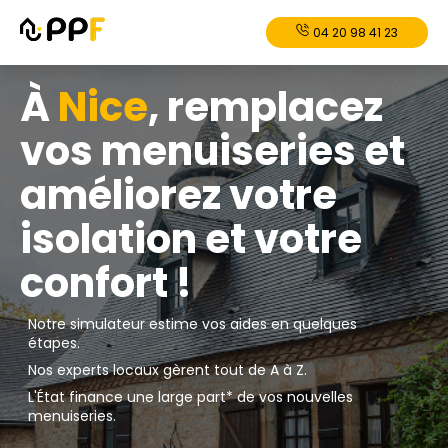
04 20 98 41 23
À
Nice
, remplacez
vos menuiseries et
améliorez votre
isolation et votre
confort !
Notre simulateur estime vos aides en quelques
étapes.
Nos experts locaux gèrent tout de A à Z.
L'État finance une large part* de vos nouvelles
menuiseries.