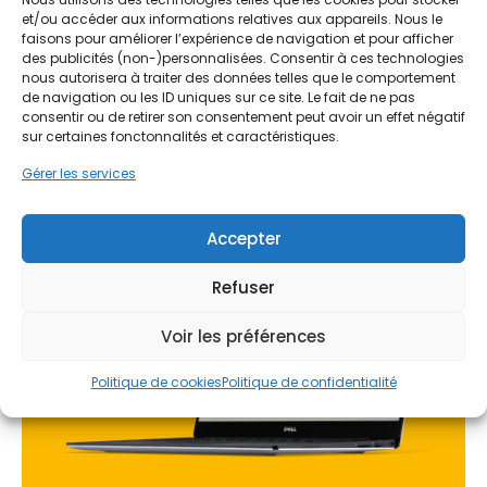
Faites vite, les budgets
nouvelles ouvertures s'intègrent parfaitement aux
et/ou accéder aux informations relatives aux appareils. Nous le
MaPrimeRénov' sont annuels et
faisons pour améliorer l’expérience de navigation et pour afficher
volumes des logements, qu'il s'agisse de grands
des publicités (non-)personnalisées. Consentir à ces technologies
limités. Les dossiers sont traités
appartements haussmanniens du quartier
nous autorisera à traiter des données telles que le comportement
Libération ou de maisons individuelles à L'Ariane.
par ordre d'arrivée.
de navigation ou les ID uniques sur ce site. Le fait de ne pas
consentir ou de retirer son consentement peut avoir un effet négatif
sur certaines fonctonnalités et caractéristiques.
Contactez-nous maintenant
La rénovation des menuiseries répond également
pour maximiser vos aides !
Gérer les services
à une exigence de durabilité face aux embruns
marins. La corrosion et l'usure prématurée sont
Je prends rdv !
des risques réels pour les habitations proches du
Accepter
littoral. Opter pour des matériaux résistants et des
finitions de qualité supérieure est indispensable
Refuser
pour pérenniser le logement. PPF accompagne les
propriétaires niçois dans cette démarche, en
Voir les préférences
proposant des solutions sur mesure qui allient
respect du bâti ancien et technologies d'isolation
Politique de cookies
Politique de confidentialité
contemporaines.