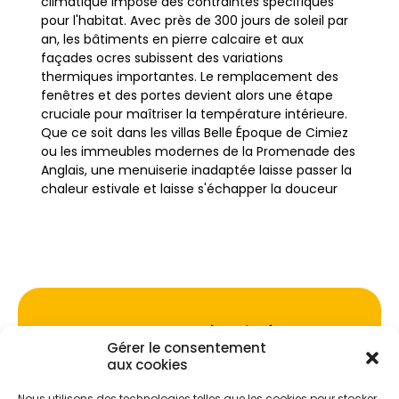
climatique impose des contraintes spécifiques
pour l'habitat. Avec près de 300 jours de soleil par
an, les bâtiments en pierre calcaire et aux
façades ocres subissent des variations
thermiques importantes. Le remplacement des
fenêtres et des portes devient alors une étape
cruciale pour maîtriser la température intérieure.
Que ce soit dans les villas Belle Époque de Cimiez
ou les immeubles modernes de la Promenade des
Anglais, une menuiserie inadaptée laisse passer la
chaleur estivale et laisse s'échapper la douceur
hivernale.
L'enjeu dépasse la simple isolation. À Nice, ville
touristique Premium et zone sismique classée en
niveau 3, la qualité des menuiseries impacte
directement la sécurité et la valeur patrimoniale
Ne passez pas à côté de vos
du bien. Changer ses fenêtres permet de
Gérer le consentement
aides !
respecter l'architecture locale tout en
aux cookies
modernisant la performance énergétique. Une
intervention professionnelle garantit que les
Nous utilisons des technologies telles que les cookies pour stocker