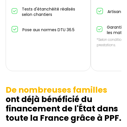
Tests d'étanchéité réalisés
Artisans p
selon chantiers
Garantie 1
Pose aux normes DTU 36.5
les matér
*Selon conditions 
prestations.
De nombreuses familles
ont déjà bénéficié du
financement de l'État dans
toute la France grâce à PPF.