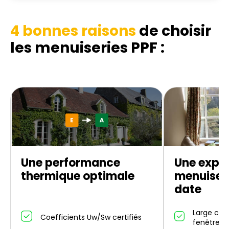
4 bonnes raisons
de choisir
les menuiseries PPF :
Une performance
Une exper
thermique optimale
menuiseri
date
Large cho
Coefficients Uw/Sw certifiés
fenêtres/