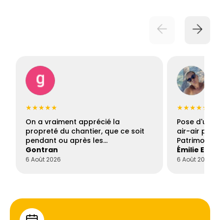
★★★★★
★★★★★
On a vraiment apprécié la
Pose d'une c
propreté du chantier, que ce soit
air-air par 
pendant ou après les…
Patrimoine 
Gontran
Émilie Este
6 Août 2026
6 Août 2026