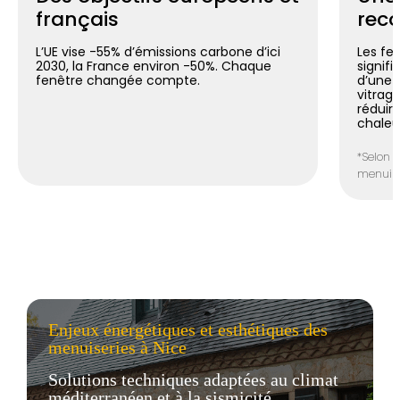
français
reco
L’UE vise -55% d’émissions carbone d’ici
Les fe
2030, la France environ -50%. Chaque
signif
fenêtre changée compte.
d’une 
vitrag
réduir
chaleu
*Selon l
menuiser
Enjeux énergétiques et esthétiques des
menuiseries à Nice
Solutions techniques adaptées au climat
méditerranéen et à la sismicité