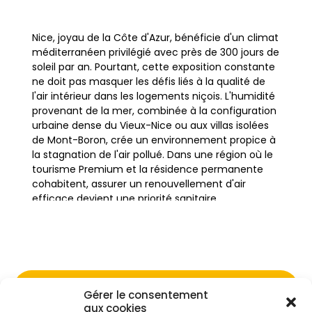
Nice, joyau de la Côte d'Azur, bénéficie d'un climat
méditerranéen privilégié avec près de 300 jours de
soleil par an. Pourtant, cette exposition constante
ne doit pas masquer les défis liés à la qualité de
l'air intérieur dans les logements niçois. L'humidité
provenant de la mer, combinée à la configuration
urbaine dense du Vieux-Nice ou aux villas isolées
de Mont-Boron, crée un environnement propice à
la stagnation de l'air pollué. Dans une région où le
tourisme Premium et la résidence permanente
cohabitent, assurer un renouvellement d'air
efficace devient une priorité sanitaire.
L'habitat local, caractérisé par des façades ocres,
de la pierre calcaire et des structures parfois
anciennes comme les villas Belle Époque de
Cimiez, possède une inertie thermique
Gérer le consentement
particulière. Si ces matériaux sont esthétiques, ils
Ne passez pas à côté de vos
aux cookies