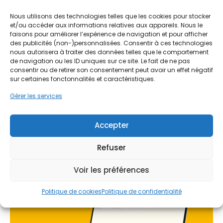
peuvent piéger l'humidité en l'absence d'une
aides !
ventilation mécanique contrôlée (VMC)
Nous utilisons des technologies telles que les cookies pour stocker
performante. L'aération naturelle, souvent
et/ou accéder aux informations relatives aux appareils. Nous le
Faites vite, les budgets
faisons pour améliorer l’expérience de navigation et pour afficher
insuffisante en hiver ou lors des pics de pollution
des publicités (non-)personnalisées. Consentir à ces technologies
estivale, ne permet pas d'évacuer correctement
MaPrimeRénov' sont annuels et
nous autorisera à traiter des données telles que le comportement
les composés organiques volatils (COV) et l'excès
limités. Les dossiers sont traités
de navigation ou les ID uniques sur ce site. Le fait de ne pas
d'humidité. Une installation de VMC adaptée est
consentir ou de retirer son consentement peut avoir un effet négatif
par ordre d'arrivée.
donc indispensable pour préserver le bâti et la
sur certaines fonctonnalités et caractéristiques.
santé des occupants, qu'il s'agisse de remplacer
Contactez-nous maintenant
Gérer les services
un système obsolète ou d'équiper une rénovation
pour maximiser vos aides !
récente.
Accepter
Je prends rdv !
De plus, Nice se situe en zone sismique 3, ce qui
Refuser
impose des contraintes techniques rigoureuses
lors de l'installation de tout équipement lourd ou
Voir les préférences
encastré. Une ventilation mécanique mal fixée
pourrait devenir un risque ou une source de
Politique de cookies
Politique de confidentialité
nuisances sonores. PPF prend en compte ces
spécificités géologiques et architecturales pour
proposer des solutions de ventilation pérennes,