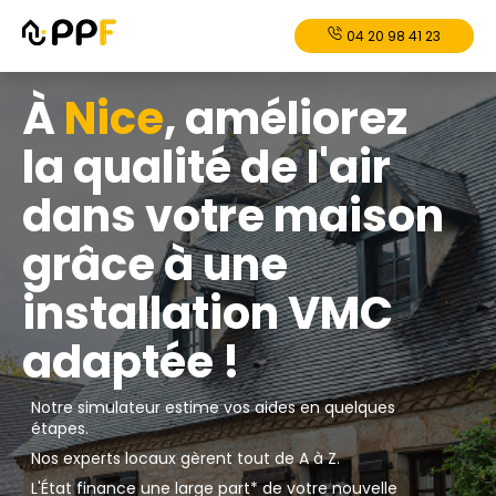
04 20 98 41 23
À
Nice
, améliorez
la qualité de l'air
dans votre maison
grâce à une
installation VMC
adaptée !
Notre simulateur estime vos aides en quelques
étapes.
Nos experts locaux gèrent tout de A à Z.
L'État finance une large part* de votre nouvelle