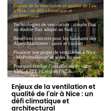
Enjeux de la ventilation et qualité de l'air
à Nice : un défi climatique et
architectural
Technologies de ventilation : simple flux
ou double flux adapté au Sud
Bénéfices concrets pour les habitants des
Alpes-Maritimes : santé et confort
Financer son projet de ventilation à Nice
: MaPrimeRénov' et aides locales
Pourquoi confier l'installation de votre
VMC à PPF en région PACA
Enjeux de la ventilation et
qualité de l'air à Nice : un
défi climatique et
architectural