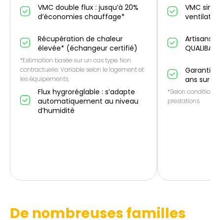
VMC double flux : jusqu’à 20%
VMC simple
d’économies chauffage*
ventilatio
Récupération de chaleur
Artisans p
élevée* (échangeur certifié)
QUALIBAT
*Estimation basée sur un cas type. Non
contractuelle. Variable selon le logement et
Garantie 1
les équipements.
ans sur le
Flux hygroréglable : s’adapte
*Selon conditions 
automatiquement au niveau
prestations.
d’humidité
De nombreuses familles