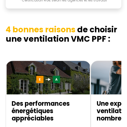
*Certification RGE selon les agences et les travaux
4 bonnes raisons
de choisir
une ventilation VMC PPF :
Des performances
Une exper
énergétiques
ventilati
appréciables
nombreus