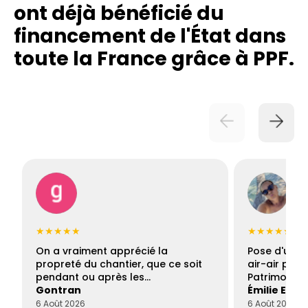
ont déjà bénéficié du
financement de l'État dans
toute la France grâce à PPF.
★★★★★
★★★★★
On a vraiment apprécié la
Pose d'une c
propreté du chantier, que ce soit
air-air par 
pendant ou après les…
Patrimoine 
Gontran
Émilie Este
6 Août 2026
6 Août 2026