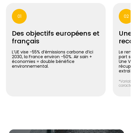
01
02
Des objectifs européens et
Une
français
reco
L’UE vise -55% d’émissions carbone d’ici
Le ren
2030, la France environ -50%. Air sain +
part si
économies = double bénéfice
Une V
environnemental.
récupér
extrait
*Variabl
caracté