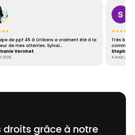
★★★
★★★★☆
uipe de ppf 45 à Orléans a vraiment été à la
Très bons
eur de mes attentes. Sylvai…
communica
hanie Vernhet
Stephani
t 2026
4 Août 2026
 droits grâce à notre