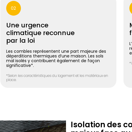
02
Une urgence
climatique reconnue
par la loi
L
r
Les combles représentent une part majeure des
e
déperditions thermiques d’une maison. Les sols
mal isolés y contribuent également de façon
*
significative*.
*Selon les caractéristiques du logement et les matériaux en
place.
Isolation des c