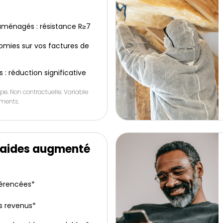
ménagés : résistance R≥7
omies sur vos factures de
s : réduction significative
pe. Non contractuelle. Variable
ements.
’aides augmenté
férencées*
s revenus*