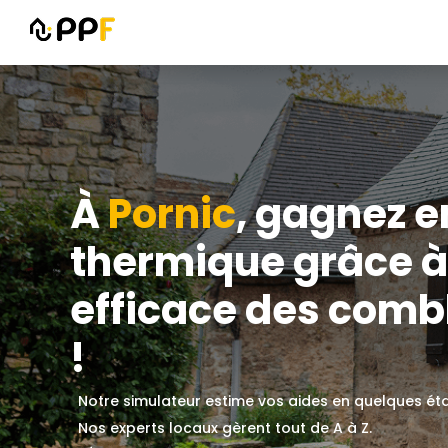
À
Pornic
, gagnez e
thermique grâce à 
efficace des combl
!
Notre simulateur estime vos aides en quelques ét
Nos experts locaux gèrent tout de A à Z.