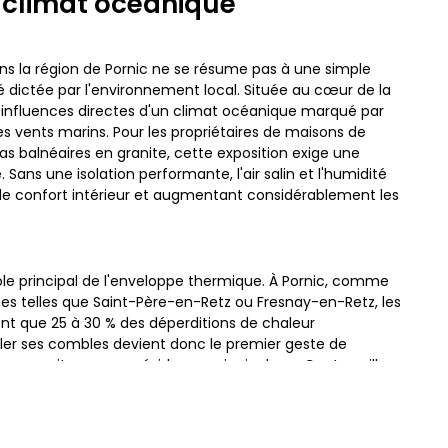
 climat océanique
ns la région de Pornic ne se résume pas à une simple
 dictée par l'environnement local. Située au cœur de la
les influences directes d'un climat océanique marqué par
s vents marins. Pour les propriétaires de maisons de
as balnéaires en granite, cette exposition exige une
Sans une isolation performante, l'air salin et l'humidité
t le confort intérieur et augmentant considérablement les
aible principal de l'enveloppe thermique. À Pornic, comme
s telles que Saint-Père-en-Retz ou Fresnay-en-Retz, les
t que 25 à 30 % des déperditions de chaleur
soler ses combles devient donc le premier geste de
e ce soit pour une résidence principale au Centre-ville
 La Plaine-sur-Mer, l'isolation des combles permet de
tre le froid hivernal et, tout aussi important pour le
rchauffe estivale.