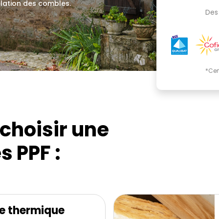
olation des combles.
Des 
.
*Cer
choisir une
s PPF :
e thermique