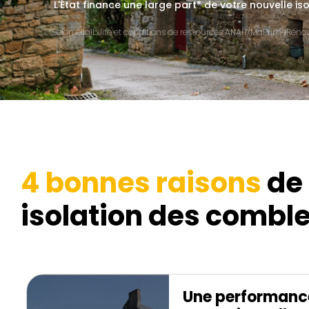
L'État finance une large part* de votre nouvelle is
*Selon éligibilité et conditions de ressources ANAH/MaPrimeRénov'
4 bonnes raisons
de 
isolation des comble
Une performanc