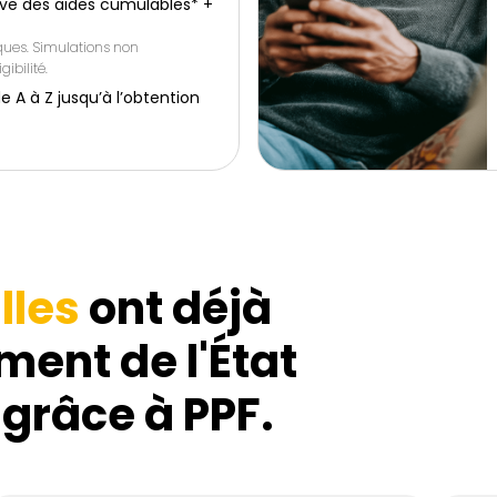
ive des aides cumulables* +
iques. Simulations non
gibilité.
 à Z jusqu’à l’obtention
lles
ont déjà
ment de l'État
 grâce à PPF.