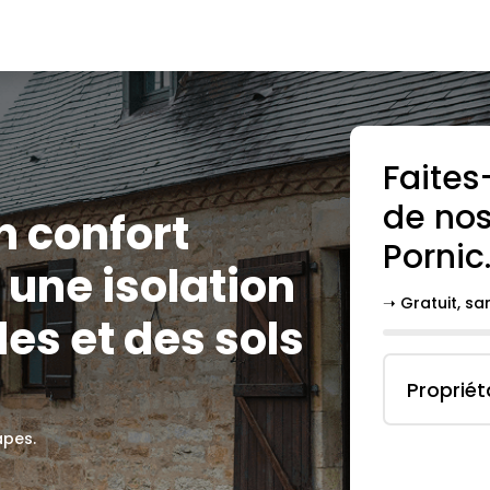
Faites
de nos
n confort
Pornic
une isolation
➝ Gratuit, s
es et des sols
Propriét
apes.