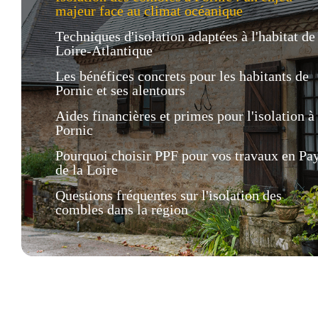
majeur face au climat océanique
Techniques d'isolation adaptées à l'habitat de
Loire-Atlantique
Les bénéfices concrets pour les habitants de
Pornic et ses alentours
Aides financières et primes pour l'isolation à
Pornic
Pourquoi choisir PPF pour vos travaux en Pa
de la Loire
Questions fréquentes sur l'isolation des
combles dans la région