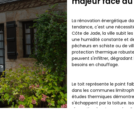
majeur face au
La rénovation énergétique da
tendance, c'est une nécessité
Côte de Jade, la ville subit 
une humidité constante et de
pêcheurs en schiste ou de vill
protection thermique robuste. 
peuvent s'infiltrer, dégradan
besoins en chauffage.
ys
Le toit représente le point f
dans les communes limitrophe
études thermiques démontren
s'échappent par la toiture. I
rénovation à entreprendre. Qu
ou une location saisonnière à
créer un bouclier efficace con
tourisme estival, contre la su