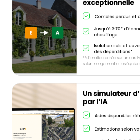
exceptionnelle
Combles perdus et a
Jusqu’à 30%* d’écon
chauffage
Isolation sols et cave
des déperditions*
*Estimation basée sur un cas ty
selon le logement et les équip
Un simulateur d
par l’IA
Aides disponibles ré
Estimations selon vo