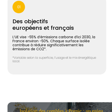
01
Des objectifs
européens et français
L’UE vise -55% d’émissions carbone d’ici 2030, la
France environ -50%. Chaque surface isolée
contribue à réduire significativement les
émissions de CO2*.
*Variable selon la superficie, l’usage et le mix énergétique
local.
Isolation des combles à Pornic : un enjeu