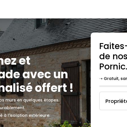
Faites
de nos
mez et
Pornic
çade avec un
➝ Gratuit, s
alisé offert !
 vos murs en quelques étapes.
Propriét
durablement.
 à l'isolation extérieure.
.