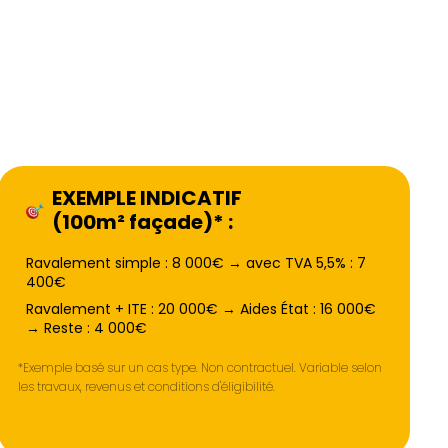
EXEMPLE INDICATIF
(100m² façade)* :
Ravalement simple : 8 000€ → avec TVA 5,5% : 7
400€
Ravalement + ITE : 20 000€ → Aides État : 16 000€
→ Reste : 4 000€
*Exemple basé sur un cas type. Non contractuel. Variable selon
les travaux, revenus et conditions d'éligibilité.