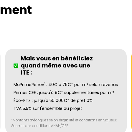
ement
Mais vous en bénéficiez
quand même avec une
ITE :
MaPrimeRénov' : 40€ à 75€* par m² selon revenus
Primes CEE : jusqu'à 9€* supplémentaires par m²
Éco-PTZ : jusqu'à 50 000€* de prêt 0%
TVA 5,5% sur l'ensemble du projet
*Montants théoriques selon éligibilité et conditions en vigueur.
Soumis aux conditions ANAH/CEE.