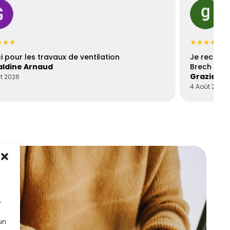
★★★
★★★★★
i pour les travaux de ventilation
Je recomm
ldine Arnaud
Brech est 
Graziella
t 2026
4 Août 2026
r
 un