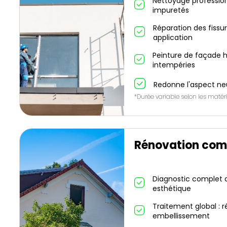
Nettoyage profession
impuretés
Réparation des fissu
application
Peinture de façade h
intempéries
Redonne l'aspect ne
*Durée variable selon les matéri
Rénovation com
Diagnostic complet de
esthétique
Traitement global : r
embellissement