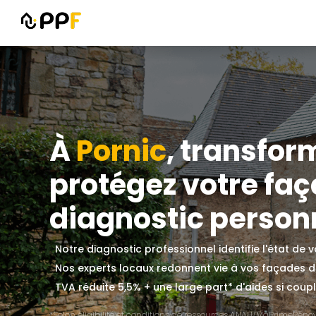
À
Pornic
, transfor
protégez votre fa
diagnostic personn
Notre diagnostic professionnel identifie l'état de
Nos experts locaux redonnent vie à vos façades 
TVA réduite 5,5% + une large part* d'aides si couplé
*Selon éligibilité et conditions de ressources ANAH/MaPrimeRénov'