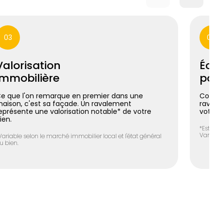
03
04
Valorisation
Éco
immobilière
pos
e que l'on remarque en premier dans une
Coupl
aison, c'est sa façade. Un ravalement
raval
eprésente une valorisation notable* de votre
votre
ien.
*Estim
Variab
Variable selon le marché immobilier local et l'état général
u bien.