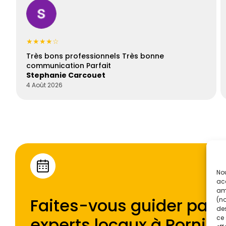
★★★★☆
Très bons professionnels Très bonne
communication Parfait
Stephanie Carcouet
4 Août 2026
Nou
acc
amé
Faites-vous guider par l
(no
des
experts locaux à
Pornic
.
ce 