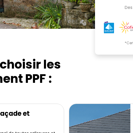
Des 
*Cer
choisir les
ent PPF :
façade et