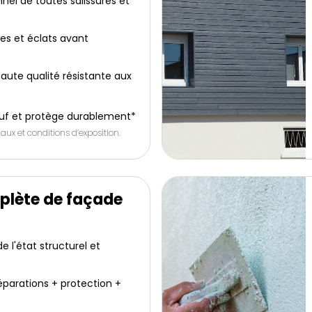
nel de toutes salissures et
res et éclats avant
aute qualité résistante aux
uf et protège durablement*
aux et conditions d’exposition.
plète de façade
 l'état structurel et
éparations + protection +