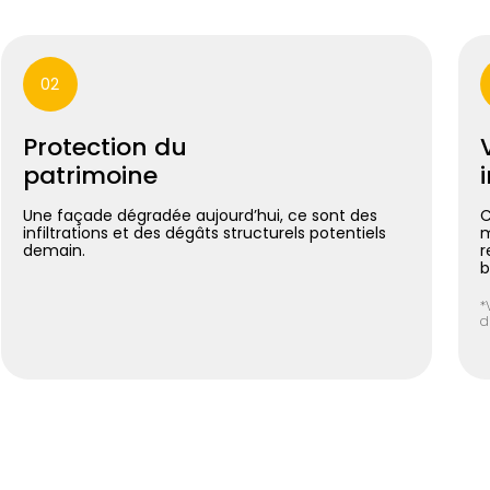
02
Protection du
patrimoine
Une façade dégradée aujourd’hui, ce sont des
C
infiltrations et des dégâts structurels potentiels
m
demain.
r
b
*
d