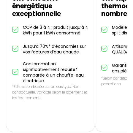
énergétique
thermod
exceptionnelle
nombreus
COP de 3 à 4 : produit jusqu’à 4
Modèles in
kWh pour 1 kWh consommé
split dispo
Jusqu’à 70%* d’économies sur
Artisans p
vos factures d’eau chaude
QUALIBAT
Consommation
Garantie 1
significativement réduite*
ans pièce
comparée à un chauffe-eau
*Selon conditions 
électrique
prestations.
*Estimation basée sur un cas type. Non
contractuelle. Variable selon le logement et
les équipements.