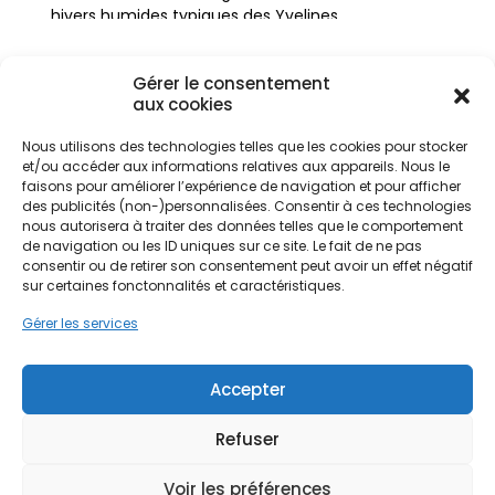
hivers humides typiques des Yvelines.
Gérer le consentement
Le contexte géographique de Rambouillet, avec sa
aux cookies
forêt domaniale de 20 000 hectares et ses sols
sableux, influence également les choix de
Nous utilisons des technologies telles que les cookies pour stocker
rénovation habitat. Les villas en lisière de forêt ou
et/ou accéder aux informations relatives aux appareils. Nous le
les propriétés à Clairefontaine nécessitent des
Ne passez pas à côté de vos
faisons pour améliorer l’expérience de navigation et pour afficher
solutions durables pour la production d'eau
des publicités (non-)personnalisées. Consentir à ces technologies
aides !
chaude sanitaire. Opter pour un système
nous autorisera à traiter des données telles que le comportement
de navigation ou les ID uniques sur ce site. Le fait de ne pas
thermodynamique permet de s'adapter à ces
consentir ou de retirer son consentement peut avoir un effet négatif
Faites vite, les budgets
contraintes tout en valorisant le bien immobilier.
sur certaines fonctonnalités et caractéristiques.
PPF accompagne les propriétaires dans cette
MaPrimeRénov' sont annuels et
démarche technique, en tenant compte des
Gérer les services
limités. Les dossiers sont traités
particularités architectales de chaque quartier, du
par ordre d'arrivée.
Bel-Air jusqu'aux zones plus rurales.
Accepter
Contactez-nous maintenant
pour maximiser vos aides !
Refuser
Voir les préférences
Je prends rdv !