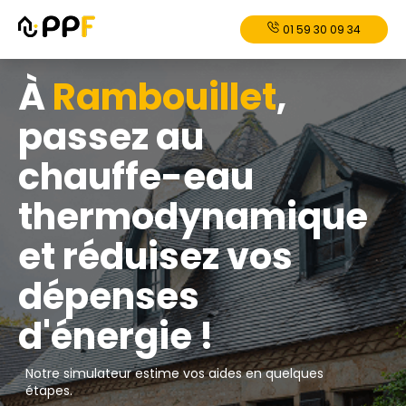
01 59 30 09 34
À
Rambouillet
,
passez au
chauffe-eau
thermodynamique
et réduisez vos
dépenses
d'énergie !
Notre simulateur estime vos aides en quelques
étapes.