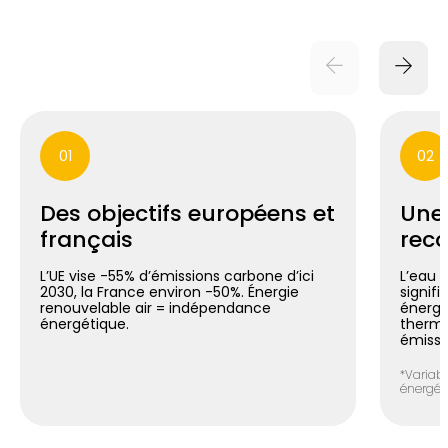
01
02
Des objectifs européens et
Une
français
reco
L’UE vise -55% d’émissions carbone d’ici
L’eau 
2030, la France environ -50%. Énergie
signif
renouvelable air = indépendance
énergé
énergétique.
thermo
émissi
*Variabl
énergéti