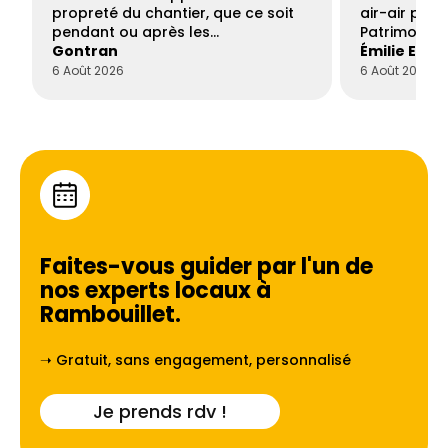
propreté du chantier, que ce soit
air-air par 
pendant ou après les…
Patrimoine 
Gontran
Émilie Este
6 Août 2026
6 Août 2026
Faites-vous guider par l'un de
nos experts locaux à
Rambouillet
.
➝ Gratuit, sans engagement, personnalisé
Je prends rdv !