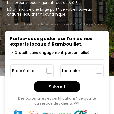
Nos experts locaux gèrent tout de A à Z.
L'État finance une large part* de votre nouveau
chauffe-eau thermodynamique.
*Selon éligibilité et conditions de ressources ANAH/MaPrimeRénov'.
Faites-vous guider par l'un
de nos
experts locaux à
Rambouillet
.
➝ Gratuit, sans engagement, personnalisé
Propriétaire
Locataire
Suivant
Des partenaires et certifications* de qualité
au service des clients PPF