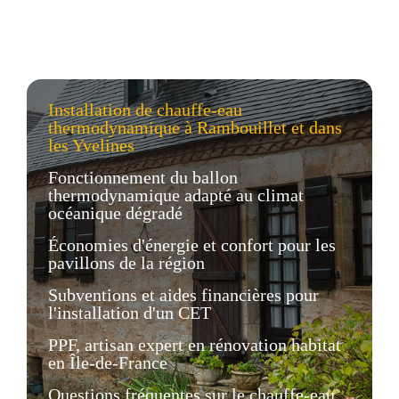
Installation de chauffe-eau
thermodynamique à Rambouillet et dans
les Yvelines
Fonctionnement du ballon
thermodynamique adapté au climat
océanique dégradé
Économies d'énergie et confort pour les
pavillons de la région
Subventions et aides financières pour
l'installation d'un CET
PPF, artisan expert en rénovation habitat
en Île-de-France
Questions fréquentes sur le chauffe-eau