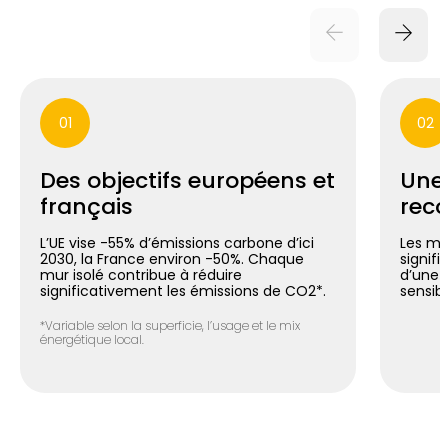
01
02
Des objectifs européens et
Une
français
reco
L’UE vise -55% d’émissions carbone d’ici
Les mu
2030, la France environ -50%. Chaque
signif
mur isolé contribue à réduire
d’une 
significativement les émissions de CO2*.
sensib
*Variable selon la superficie, l’usage et le mix
énergétique local.