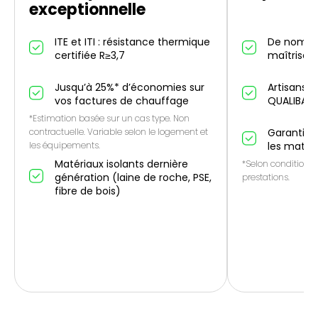
exceptionnelle
ITE et ITI : résistance thermique
De nombr
certifiée R≥3,7
maîtrise IT
Jusqu’à 25%* d’économies sur
Artisans p
vos factures de chauffage
QUALIBAT
*Estimation basée sur un cas type. Non
contractuelle. Variable selon le logement et
Garantie 1
les équipements.
les matér
Matériaux isolants dernière
*Selon conditions 
génération (laine de roche, PSE,
prestations.
fibre de bois)