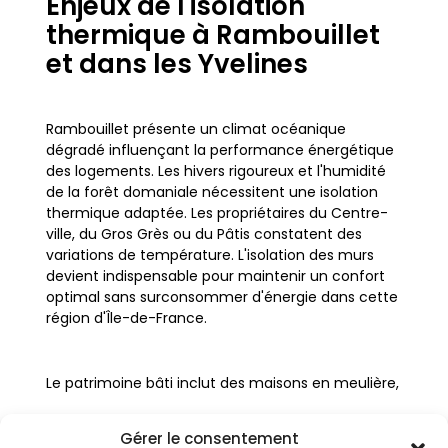
Enjeux de l'isolation
thermique à Rambouillet
et dans les Yvelines
Rambouillet présente un climat océanique
dégradé influençant la performance énergétique
des logements. Les hivers rigoureux et l'humidité
de la forêt domaniale nécessitent une isolation
thermique adaptée. Les propriétaires du Centre-
ville, du Gros Grès ou du Pâtis constatent des
variations de température. L'isolation des murs
devient indispensable pour maintenir un confort
optimal sans surconsommer d'énergie dans cette
région d'Île-de-France.
Le patrimoine bâti inclut des maisons en meulière,
en grès et des villas en lisière de forêt. Ces
matériaux demandent une expertise pour être
Gérer le consentement
isolés sans altérer leur aspect. Comprendre les