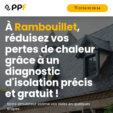
01 59 30 09 34
À
Rambouillet
,
réduisez vos
pertes de chaleur
grâce à un
diagnostic
d'isolation précis
et gratuit !
Notre simulateur estime vos aides en quelques
étapes.