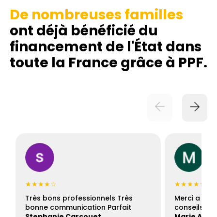
De nombreuses familles
ont déjà bénéficié du
financement de l'État dans
toute la France grâce à PPF.
★★★★☆
★★★★★
Très bons professionnels Très
Merci a Fran
bonne communication Parfait
conseils con
Stephanie Carcouet
Marie And