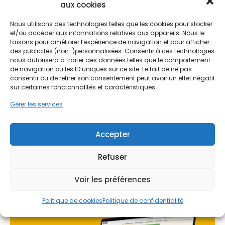
aux cookies
enjeux locaux liés aux sols sableux est la première
étape avant d'entreprendre des travaux. Une
Nous utilisons des technologies telles que les cookies pour stocker
rénovation bien pensée valorise le bien immobilier
et/ou accéder aux informations relatives aux appareils. Nous le
tout en réduisant l'empreinte écologique du foyer
faisons pour améliorer l’expérience de navigation et pour afficher
Ne passez pas à côté de vos
des publicités (non-)personnalisées. Consentir à ces technologies
localement.
aides !
nous autorisera à traiter des données telles que le comportement
de navigation ou les ID uniques sur ce site. Le fait de ne pas
consentir ou de retirer son consentement peut avoir un effet négatif
Faites vite, les budgets
sur certaines fonctonnalités et caractéristiques.
MaPrimeRénov' sont annuels et
Gérer les services
limités. Les dossiers sont traités
par ordre d'arrivée.
Accepter
Contactez-nous maintenant
Refuser
pour maximiser vos aides !
Voir les préférences
Je prends rdv !
Politique de cookies
Politique de confidentialité