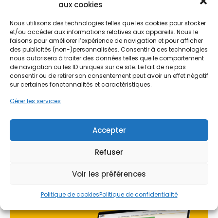
aux cookies
Nous utilisons des technologies telles que les cookies pour stocker
L'installation de panneaux solaires à Rambouillet
et/ou accéder aux informations relatives aux appareils. Nous le
répond à une double exigence : écologique et
faisons pour améliorer l’expérience de navigation et pour afficher
Ne passez pas à côté de vos
des publicités (non-)personnalisées. Consentir à ces technologies
économique. Avec la hausse constante des tarifs
aides !
nous autorisera à traiter des données telles que le comportement
de l'électricité, l'autonomie énergétique devient
de navigation ou les ID uniques sur ce site. Le fait de ne pas
une priorité pour de nombreux foyers. La
consentir ou de retirer son consentement peut avoir un effet négatif
configuration géographique de la région, avec ses
Faites vite, les budgets
sur certaines fonctonnalités et caractéristiques.
vastes espaces ouverts vers Orsonville ou
MaPrimeRénov' sont annuels et
Gazeran, permet souvent des orientations de
Gérer les services
limités. Les dossiers sont traités
toiture idéales. Même en lisière de forêt, où
l'ombrage peut être un facteur à considérer, des
par ordre d'arrivée.
Accepter
solutions techniques permettent d'optimiser le
rendement. PPF accompagne les habitants de la
Contactez-nous maintenant
Refuser
région pour évaluer le potentiel exact de chaque
pour maximiser vos aides !
toiture, qu'il s'agisse d'une meulière traditionnelle
ou d'une construction plus récente.
Voir les préférences
Je prends rdv !
Politique de cookies
Politique de confidentialité
Le contexte local favorise également la
mutualisation des bonnes pratiques énergétiques.