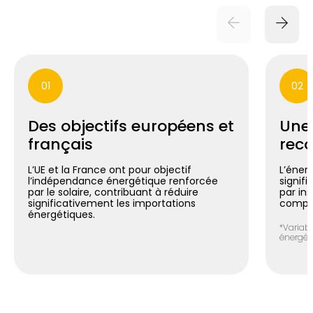
01
02
Des objectifs européens et
Une
français
reco
L’UE et la France ont pour objectif
L’énerg
l’indépendance énergétique renforcée
signif
par le solaire, contribuant à réduire
par in
significativement les importations
compte
énergétiques.
*Variabl
énergéti