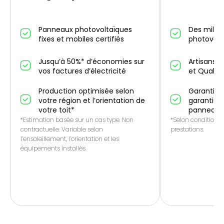
Panneaux photovoltaïques
Des millier
fixes et mobiles certifiés
photovolt
Jusqu’à 50%* d’économies sur
Artisans p
vos factures d’électricité
et QualiP
Production optimisée selon
Garantie 1
votre région et l’orientation de
garantie f
votre toit*
panneaux
*Estimation basée sur un cas type. Non
*Selon conditions 
contractuelle. Variable selon
prestations.
l’ensoleillement, l’orientation et les
équipements installés.