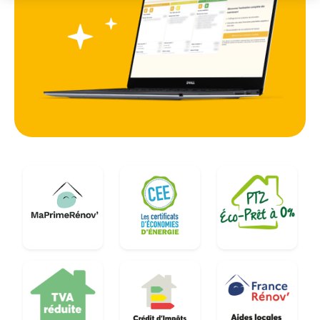
Les villes limitrophes comme Saint-Arnoult-en-
Yvelines ou Sonchamp voient également une
augmentation des demandes de projets solaires.
C'est un mouvement de fond qui touche
l'ensemble du département. Investir dans le
solaire à Rambouillet, c'est participer activement
à la transition énergétique du territoire tout en
sécurisant son budget énergie sur le long terme.
La proximité avec le domaine présidentiel et les
grandes étendues boisées rappelle l'importance
de préserver l'environnement, ce que l'énergie
photovoltaïque permet de faire concrètement.