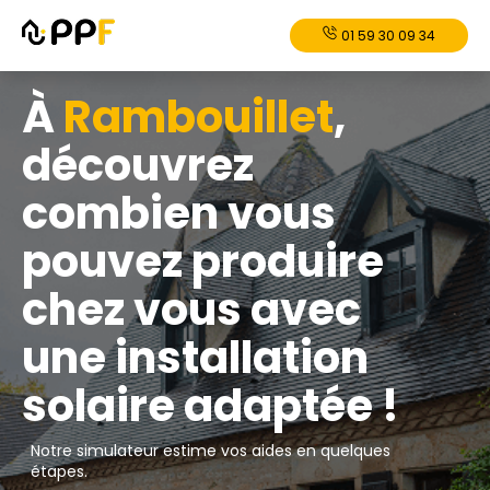
01 59 30 09 34
À
Rambouillet
,
découvrez
combien vous
pouvez produire
chez vous avec
une installation
solaire adaptée !
Notre simulateur estime vos aides en quelques
étapes.