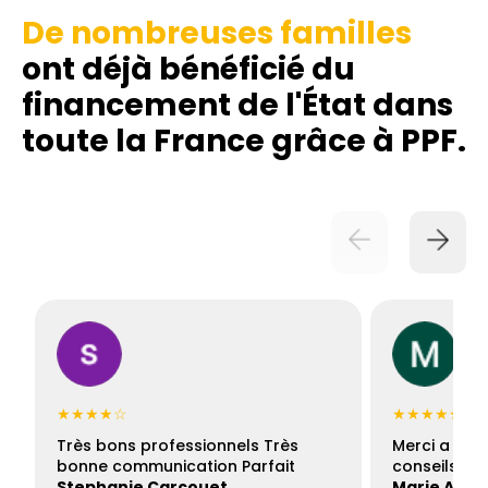
De nombreuses familles
ont déjà bénéficié du
financement de l'État dans
toute la France grâce à PPF.
★★★★☆
★★★★★
Très bons professionnels Très
Merci a Fran
bonne communication Parfait
conseils con
Stephanie Carcouet
Marie And