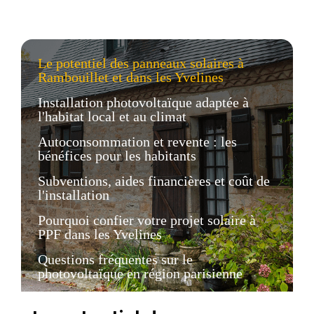
Le potentiel des panneaux solaires à
Rambouillet et dans les Yvelines
Installation photovoltaïque adaptée à
l'habitat local et au climat
Autoconsommation et revente : les
bénéfices pour les habitants
Subventions, aides financières et coût de
l'installation
Pourquoi confier votre projet solaire à
PPF dans les Yvelines
Questions fréquentes sur le
photovoltaïque en région parisienne