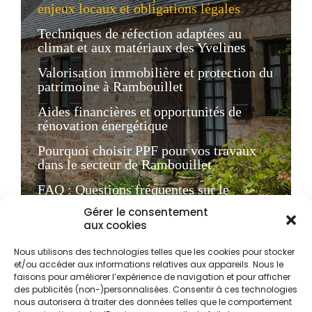
enjeux locaux et obligations légales
Techniques de réfection adaptées au
climat et aux matériaux des Yvelines
Valorisation immobilière et protection du
patrimoine à Rambouillet
Aides financières et opportunités de
rénovation énergétique
Pourquoi choisir PPF pour vos travaux
dans le secteur de Rambouillet
FAQ : Questions fréquentes sur le
ravalement en Yvelines
Gérer le consentement
aux cookies
Le ravalement de façade
Nous utilisons des technologies telles que les cookies pour stocker
à Rambouillet : enjeux
et/ou accéder aux informations relatives aux appareils. Nous le
faisons pour améliorer l’expérience de navigation et pour afficher
locaux et obligations
des publicités (non-)personnalisées. Consentir à ces technologies
nous autorisera à traiter des données telles que le comportement
légales