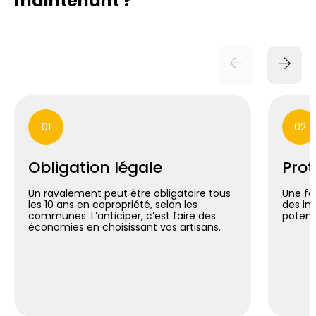
maintenant ?
01
02
Obligation légale
Prot
Un ravalement peut être obligatoire tous
Une fa
les 10 ans en copropriété, selon les
des inf
communes. L’anticiper, c’est faire des
potent
économies en choisissant vos artisans.