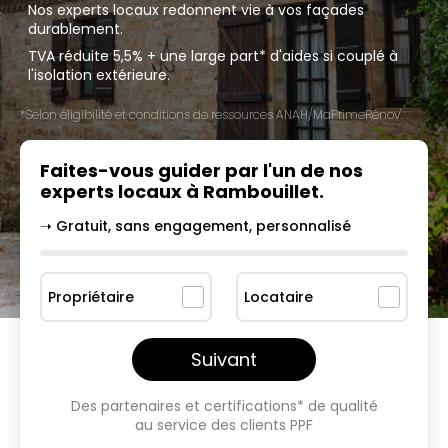
Nos experts locaux redonnent vie à vos façades
durablement.
TVA réduite 5,5% + une large part* d'aides si couplé à
l'isolation extérieure.
*Selon éligibilité et conditions de ressources ANAH/MaPrimeRénov'.
Faites-vous guider par l'un
de nos
experts locaux à
Rambouillet
.
➝ Gratuit, sans engagement, personnalisé
Propriétaire
Locataire
Suivant
Des partenaires et certifications* de qualité
au service des clients PPF