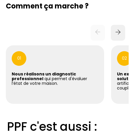
Comment ça marche ?
01
02
Nous réalisons un diagnostic
Un exp
professionnel
qui permet d'évaluer
soluti
l’état de votre maison.
artific
coupla
PPF c'est aussi :