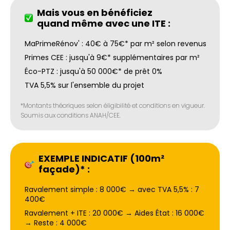
Mais vous en bénéficiez
quand même avec une ITE :
MaPrimeRénov' : 40€ à 75€* par m² selon revenus
Primes CEE : jusqu'à 9€* supplémentaires par m²
Éco-PTZ : jusqu'à 50 000€* de prêt 0%
TVA 5,5% sur l'ensemble du projet
*Montants théoriques selon éligibilité et conditions en vigueur.
Soumis aux conditions ANAH/CEE.
EXEMPLE INDICATIF (100m²
façade)* :
Ravalement simple : 8 000€ → avec TVA 5,5% : 7
400€
Ravalement + ITE : 20 000€ → Aides État : 16 000€
→ Reste : 4 000€