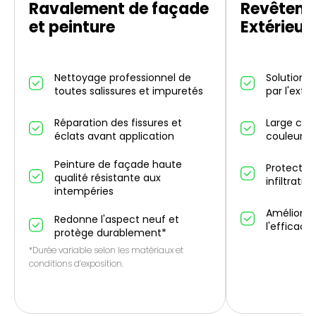
Ravalement de façade
Revêteme
et peinture
Extérieur
Nettoyage professionnel de
Solution d
toutes salissures et impuretés
par l'exté
Réparation des fissures et
Large choi
éclats avant application
couleurs 
Peinture de façade haute
Protectio
qualité résistante aux
infiltrati
intempéries
Améliorati
Redonne l'aspect neuf et
l'efficaci
protège durablement*
*Durée variable selon les matériaux et
conditions d’exposition.