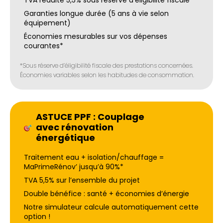
TVA réduite 5,5% sous réserve d’éligibilité fiscale*
Garanties longue durée (5 ans à vie selon
équipement)
Économies mesurables sur vos dépenses
courantes*
*Sous réserve d’éligibilité fiscale des prestations concernées.
Économies variables selon les habitudes de consommation.
ASTUCE PPF : Couplage
avec rénovation
énergétique
Traitement eau + isolation/chauffage =
MaPrimeRénov’ jusqu’à 90%*
TVA 5,5% sur l’ensemble du projet
Double bénéfice : santé + économies d’énergie
Notre simulateur calcule automatiquement cette
option !