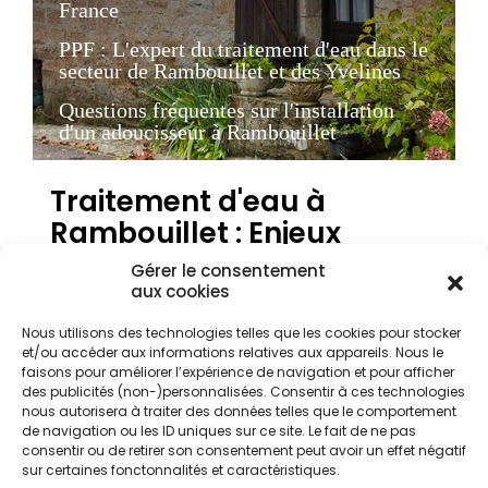
France
PPF : L'expert du traitement d'eau dans le
secteur de Rambouillet et des Yvelines
Questions fréquentes sur l'installation
d'un adoucisseur à Rambouillet
Traitement d'eau à
Rambouillet : Enjeux
locaux et qualité de l'eau
Gérer le consentement
dans les Yvelines
aux cookies
Nous utilisons des technologies telles que les cookies pour stocker
et/ou accéder aux informations relatives aux appareils. Nous le
La qualité de l'eau potable est un sujet majeur
faisons pour améliorer l’expérience de navigation et pour afficher
pour les propriétaires et locataires de Rambouillet.
des publicités (non-)personnalisées. Consentir à ces technologies
nous autorisera à traiter des données telles que le comportement
Située au cœur des Yvelines, cette ville bénéficie
de navigation ou les ID uniques sur ce site. Le fait de ne pas
d'un cadre de vie exceptionnel, entre forêt
consentir ou de retirer son consentement peut avoir un effet négatif
domaniale et domaine présidentiel. Cependant, la
sur certaines fonctonnalités et caractéristiques.
géologie locale et les sols sableux peuvent