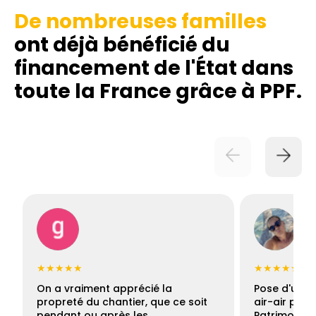
De nombreuses familles
ont déjà bénéficié du
financement de l'État dans
toute la France grâce à PPF.
★★★★★
★★★★★
On a vraiment apprécié la
Pose d'une c
propreté du chantier, que ce soit
air-air par 
pendant ou après les…
Patrimoine 