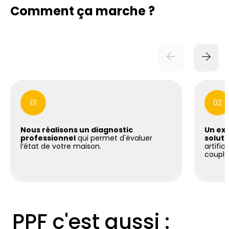
Comment ça marche ?
01
02
Nous réalisons un diagnostic
Un exp
professionnel
qui permet d'évaluer
soluti
l’état de votre maison.
artific
coupla
PPF c'est aussi :