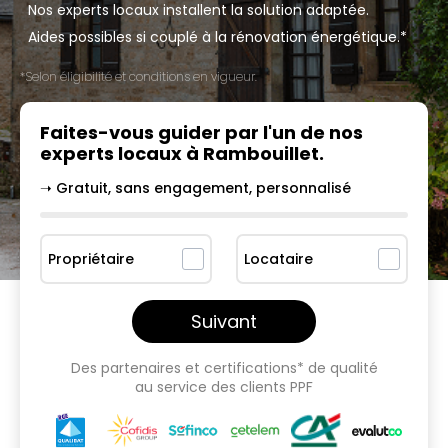
Nos experts locaux installent la solution adaptée.
Aides possibles si couplé à la rénovation énergétique.*
*Selon éligibilité et conditions en vigueur.
Faites-vous guider par l'un
de nos
experts locaux à
Rambouillet
.
➝ Gratuit, sans engagement, personnalisé
Propriétaire
Locataire
Suivant
Des partenaires et certifications* de qualité
au service des clients PPF