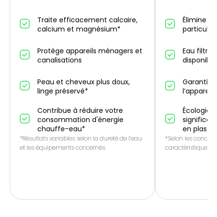
Traite efficacement calcaire,
Élimine un
calcium et magnésium*
particules
Protège appareils ménagers et
Eau filtré
canalisations
disponibl
Peau et cheveux plus doux,
Garantie 
linge préservé*
l’appareil
Contribue à réduire votre
Écologique
consommation d'énergie
significat
chauffe-eau*
en plasti
*Résultats variables selon la dureté de l’eau
*Selon les conditio
et les équipements concernés.
caractéristiques de