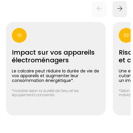
01
02
Impact sur vos appareils
Risq
électroménagers
et c
Le calcaire peut réduire la durée de vie de
Une ea
vos appareils et augmenter leur
cutané 
consommation énergétique*.
un imp
*Variable selon la dureté de l’eau et les
*Selon l
équipements concernés.
individue