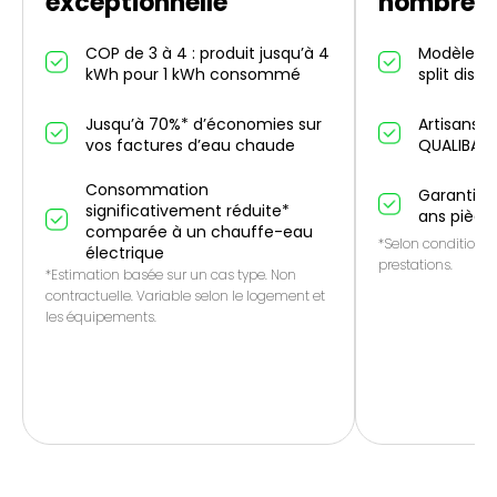
exceptionnelle
nombreus
COP de 3 à 4 : produit jusqu’à 4
Modèles in
kWh pour 1 kWh consommé
split dispo
Jusqu’à 70%* d’économies sur
Artisans p
vos factures d’eau chaude
QUALIBAT
Consommation
Garantie 1
significativement réduite*
ans pièce
comparée à un chauffe-eau
*Selon conditions 
électrique
prestations.
*Estimation basée sur un cas type. Non
contractuelle. Variable selon le logement et
les équipements.