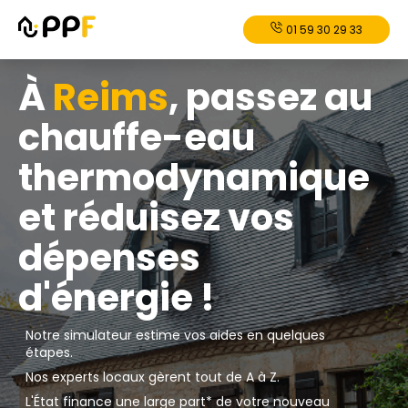
01 59 30 29 33
À
Reims
, passez au
chauffe-eau
thermodynamique
et réduisez vos
dépenses
d'énergie !
Notre simulateur estime vos aides en quelques
étapes.
Nos experts locaux gèrent tout de A à Z.
L'État finance une large part* de votre nouveau