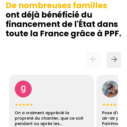
De nombreuses familles
ont déjà bénéficié du
financement de l'État dans
toute la France grâce à PPF.
★★★★★
★★★★★
On a vraiment apprécié la
Pose d'une c
propreté du chantier, que ce soit
air-air par 
pendant ou après les…
Patrimoine 