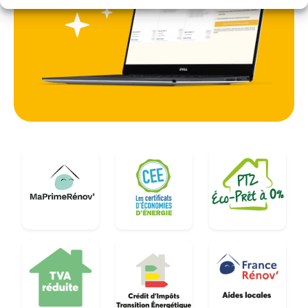
sur mesure, tenant compte de la configuration
des logements, qu'il s'agisse de maisons
individuelles à Witry-lès-Reims ou d'appartements
à Tinqueux. La transition vers des équipements
performants permet de s'affranchir de la volatilité
des prix des énergies fossiles. En choisissant une
technologie durable, les propriétaires assurent la
pérennité de leur installation tout en contribuant
activement aux objectifs de transition écologique
du département, tout en préservant le charme et
l'intégrité de leurs demeures, des plus anciennes
aux plus contemporaines.