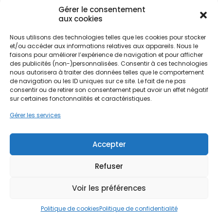
Gérer le consentement
aux cookies
Le chauffe-eau thermodynamique s'impose
comme la solution idéale pour répondre aux
Ne passez pas à côté de vos
Nous utilisons des technologies telles que les cookies pour stocker
besoins des foyers rémois, qu'ils résident dans les
et/ou accéder aux informations relatives aux appareils. Nous le
aides !
quartiers historiques ou dans les zones plus
faisons pour améliorer l’expérience de navigation et pour afficher
récentes comme la Croix-Rouge ou Courlancy.
des publicités (non-)personnalisées. Consentir à ces technologies
nous autorisera à traiter des données telles que le comportement
Cette technologie permet de valoriser les
Faites vite, les budgets
de navigation ou les ID uniques sur ce site. Le fait de ne pas
ressources naturelles disponibles localement,
MaPrimeRénov' sont annuels et
consentir ou de retirer son consentement peut avoir un effet négatif
notamment l'air ambiant, pour produire de l'eau
sur certaines fonctonnalités et caractéristiques.
limités. Les dossiers sont traités
chaude sanitaire de manière autonome. Pour les
habitants de la Marne, l'adoption d'un tel système
Gérer les services
par ordre d'arrivée.
ne se limite pas à un simple changement
d'équipement, mais constitue une véritable
Contactez-nous maintenant
Accepter
démarche de valorisation du patrimoine
pour maximiser vos aides !
immobilier, adaptée aux contraintes sismiques de
la zone 2 et aux particularités des sols
Refuser
Je prends rdv !
champenois.
Voir les préférences
L'installation d'un chauffe-eau économique dans
Politique de cookies
Politique de confidentialité
une ville comme Reims nécessite une approche