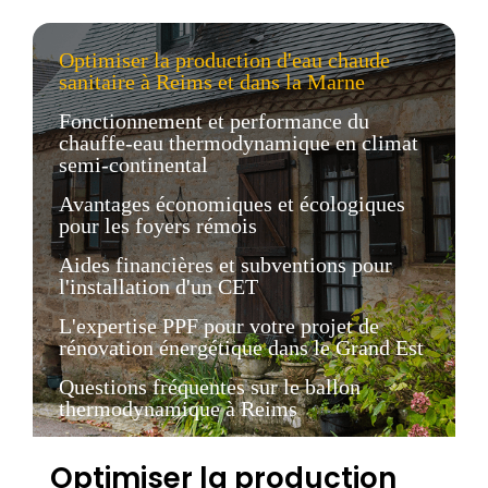
Optimiser la production d'eau chaude
sanitaire à Reims et dans la Marne
Fonctionnement et performance du
chauffe-eau thermodynamique en climat
semi-continental
Avantages économiques et écologiques
pour les foyers rémois
Aides financières et subventions pour
l'installation d'un CET
L'expertise PPF pour votre projet de
rénovation énergétique dans le Grand Est
Questions fréquentes sur le ballon
thermodynamique à Reims
Optimiser la production