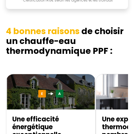
*Certification RGE selon les agences et les travaux
4 bonnes raisons
de choisir
un chauffe-eau
thermodynamique
PPF :
Une efficacité
Une exper
énergétique
thermod