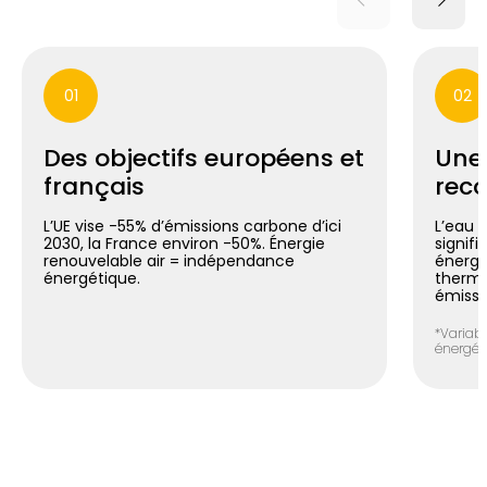
01
02
Des objectifs européens et
Une
français
reco
L’UE vise -55% d’émissions carbone d’ici
L’eau 
2030, la France environ -50%. Énergie
signif
renouvelable air = indépendance
énergé
énergétique.
thermo
émissi
*Variabl
énergéti