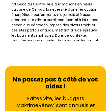
Art Déco du Centre-ville aux maisons en pierre
calcaire de Cernay, la nécessité d'une rénovation
énergétique performante n'a jamais été aussi
pressante. Le climat semi-continental à influence
océanique dégradée impose des hivers froids et
des étés parfois chauds, mettant à rude épreuve
les bâtiments mal isolés. Dans ce contexte,
transformer une passoire thermique en logement
économe devient une priorité pour les
propriétaires des quartiers historiques comme la
Croix-Rouge ou Courlancy.
La rénovation énergétique regroupe l'ensemble
des travaux visant à réduire drastiquement la
Ne passez pas à côté de vos
consommation d'énergie d'un bâtiment. À Reims,
aides !
où le bâti ancien en craie et en brique est
prédominant, l'enjeu dépasse la simple économie
Faites vite, les budgets
d'énergie. Il s'agit de préserver le confort des
habitants face aux variations thermiques tout en
MaPrimeRénov' sont annuels et
valorisant le patrimoine local. Sortir un logement