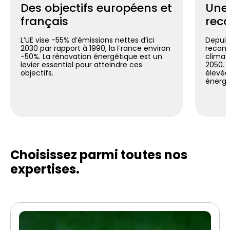
Des objectifs européens et
Une
français
reco
L’UE vise -55% d’émissions nettes d’ici
Depuis 
2030 par rapport à 1990, la France environ
reconn
-50%. La rénovation énergétique est un
climat
levier essentiel pour atteindre ces
2050. C
objectifs.
élevée
énergé
Choisissez parmi toutes
nos
expertises.