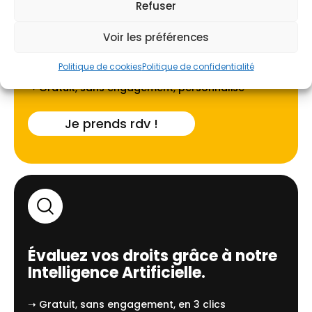
Refuser
Faites-vous guider par l'un de
Voir les préférences
nos experts locaux à
Reims
.
Politique de cookies
Politique de confidentialité
➝ Gratuit, sans engagement, personnalisé
Je prends rdv !
Évaluez vos droits grâce à notre
Intelligence Artificielle.
➝ Gratuit, sans engagement, en 3 clics