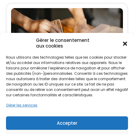
Gérer le consentement
aux cookies
Nous utilisons des technologies telles que les cookies pour stocker
Traitement de charpente
et/ou accéder aux informations relatives aux appareils. Nous le
faisons pour améliorer l’expérience de navigation et pour afficher
Lutte contre les insectes xylophages et
des publicités (non-)personnalisées. Consentir à ces technologies
champignons
nous autorisera à traiter des données telles que le comportement
de navigation ou les ID uniques sur ce site. Le fait de ne pas
Préservation et renforcement de la structure
consentir ou de retirer son consentement peut avoir un effet négatif
sur certaines fonctonnalités et caractéristiques.
Gérer les services
Accepter