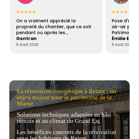
★★★★★
★★★★★
On a vraiment apprécié la
Pose d'une c
propreté du chantier, que ce soit
air-air par 
pendant ou après les…
Patrimoine 
Gontran
Émilie Este
6 Août 2026
6 Août 2026
La rénovation énergétique à Reims : un
enjeu majeur pour le patrimoine de la
Marne
Solutions techniques adaptées au bâti
rémois et au climat du Grand Est
Les bénéfices concrets de la rénovation
pour les habitants de Reims