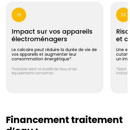
01
02
Impact sur vos appareils
Risq
électroménagers
et c
Le calcaire peut réduire la durée de vie de
Une ea
vos appareils et augmenter leur
cutané 
consommation énergétique*.
un imp
*Variable selon la dureté de l’eau et les
*Selon l
équipements concernés.
individue
Financement traitement