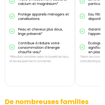
calcium et magnésium*
particules
Protège appareils ménagers et
Eau filtré
canalisations
disponibl
Peau et cheveux plus doux,
Garantie 
linge préservé*
l’appareil
Contribue à réduire votre
Écologique
consommation d'énergie
significat
chauffe-eau*
en plasti
*Résultats variables selon la dureté de l’eau
*Selon les conditio
et les équipements concernés.
caractéristiques de
De nombreuses familles