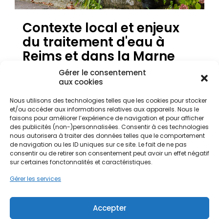
Contexte local et enjeux
du traitement d'eau à
Reims et dans la Marne
Gérer le consentement
aux cookies
L'eau distribuée dans la ville de Reims et
l'ensemble du département de la Marne présente
Nous utilisons des technologies telles que les cookies pour stocker
des caractéristiques spécifiques liées à la géologie
et/ou accéder aux informations relatives aux appareils. Nous le
faisons pour améliorer l’expérience de navigation et pour afficher
unique de la région. Située au cœur de la
des publicités (non-)personnalisées. Consentir à ces technologies
Champagne crayeuse, la nappe phréatique
nous autorisera à traiter des données telles que le comportement
traverse des sols riches en calcaire avant
de navigation ou les ID uniques sur ce site. Le fait de ne pas
d'atteindre les robinets des habitants. Cette
consentir ou de retirer son consentement peut avoir un effet négatif
particularité géologique explique pourquoi l'eau
sur certaines fonctonnalités et caractéristiques.
est naturellement dure, ou chargée en ions
Gérer les services
calcium et magnésium, dans des quartiers aussi
variés que le Centre-ville historique, Cernay ou la
Croix-Rouge. Pour les propriétaires de maisons
Accepter
individuelles comme pour les gestionnaires de