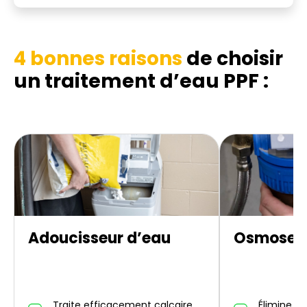
4 bonnes raisons
de choisir
un traitement d’eau PPF :
Adoucisseur d’eau
Osmoseur
Traite efficacement calcaire,
Élimine un