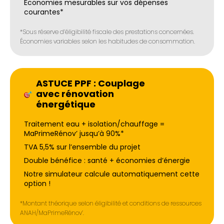
Économies mesurables sur vos dépenses
courantes*
*Sous réserve d’éligibilité fiscale des prestations concernées.
Économies variables selon les habitudes de consommation.
ASTUCE PPF : Couplage
avec rénovation
énergétique
Traitement eau + isolation/chauffage =
MaPrimeRénov’ jusqu’à 90%*
TVA 5,5% sur l’ensemble du projet
Double bénéfice : santé + économies d’énergie
Notre simulateur calcule automatiquement cette
option !
*Montant théorique selon éligibilité et conditions de ressources
ANAH/MaPrimeRénov’.