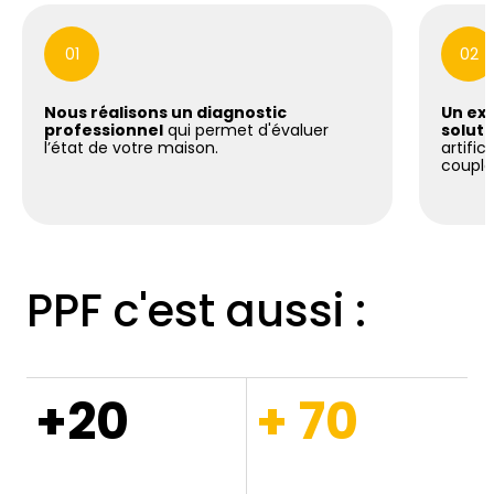
01
02
Nous réalisons un diagnostic
Un exp
professionnel
qui permet d'évaluer
soluti
l’état de votre maison.
artific
coupla
PPF c'est aussi :
+20
+ 70