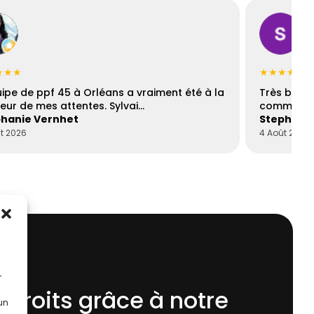
★★★
★★★★☆
uipe de ppf 45 à Orléans a vraiment été à la
Très bons
eur de mes attentes. Sylvai…
communica
hanie Vernhet
Stephani
t 2026
4 Août 2026
r
 droits grâce à notre
 un