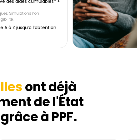
ive des aides cumulables* +
iques. Simulations non
gibilité.
 à Z jusqu’à l’obtention
lles
ont déjà
ment de l'État
 grâce à PPF.