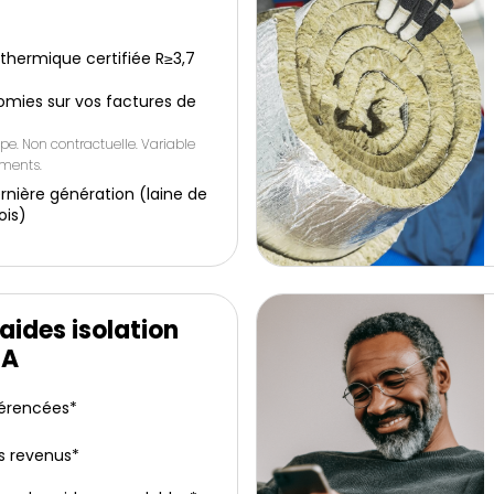
e thermique certifiée R≥3,7
omies sur vos factures de
pe. Non contractuelle. Variable
ements.
rnière génération (laine de
ois)
aides isolation
IA
férencées*
s revenus*