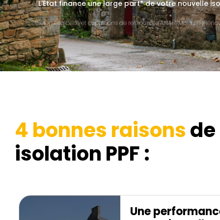
L'État finance une large part* de votre nouvelle iso
*Selon éligibilité et conditions de ressources ANAH/MaPrimeRénov'
4 bonnes raisons
de 
isolation PPF :
Une performanc