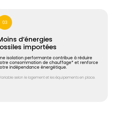
03
Moins d’énergies
fossiles importées
ne isolation performante contribue à réduire
otre consommation de chauffage* et renforce
otre indépendance énergétique.
Variable selon le logement et les équipements en place.