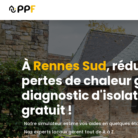
À
Rennes Sud
, réd
pertes de chaleur 
diagnostic d'isolat
gratuit !
Notre simulateur estime vos aides en quelques ét
Nos experts locaux gèrent tout de A à Z.