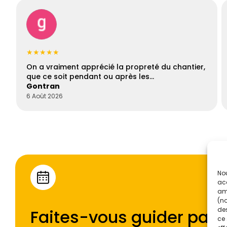
★★★★★
On a vraiment apprécié la propreté du chantier,
que ce soit pendant ou après les…
Gontran
6 Août 2026
Nou
acc
amé
(no
des
Faites-vous guider par l
ce 