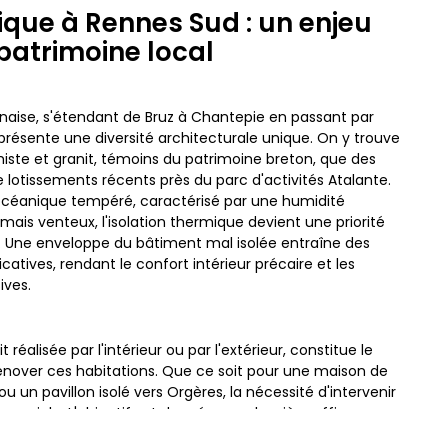
ique à Rennes Sud : un enjeu
patrimoine local
nnaise, s'étendant de Bruz à Chantepie en passant par
résente une diversité architecturale unique. On y trouve
histe et granit, témoins du patrimoine breton, que des
 lotissements récents près du parc d'activités Atalante.
océanique tempéré, caractérisé par une humidité
mais venteux, l'isolation thermique devient une priorité
s. Une enveloppe du bâtiment mal isolée entraîne des
catives, rendant le confort intérieur précaire et les
ives.
it réalisée par l'intérieur ou par l'extérieur, constitue le
rénover ces habitations. Que ce soit pour une maison de
u un pavillon isolé vers Orgères, la nécessité d'intervenir
cruciale. L'objectif est de créer une barrière efficace
 tout en respectant l'esthétique des façades, souvent