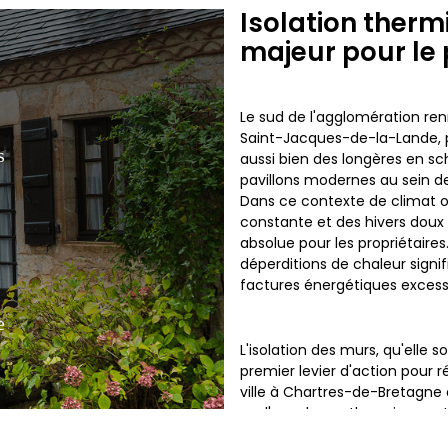
Isolation therm
majeur pour le 
Le sud de l'agglomération re
Saint-Jacques-de-la-Lande, p
s
aussi bien des longères en sc
pavillons modernes au sein de
Dans ce contexte de climat 
constante et des hivers doux 
absolue pour les propriétaire
déperditions de chaleur signifi
factures énergétiques excess
e
L'isolation des murs, qu'elle so
premier levier d'action pour 
ville à Chartres-de-Bretagne o
sur l'enveloppe thermique est 
contre le froid et l'humidité,