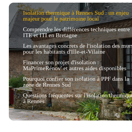
Isolation thermique à Rennes Sud : un enjeu
majeur pour le patrimoine local
Comprendre les différences techniques entre
ITE et ITI en Bretagne
Les avantages concrets de l'isolation des mur
pour les habitants d'Ille-et-Vilaine
Financer son projet d'isolation :
MaPrimeRénov' et autres aides disponibles
Pourquoi confier son isolation à PPF dans la
zone de Rennes Sud
Questions fréquentes sur l'isolation thermiqu
à Rennes