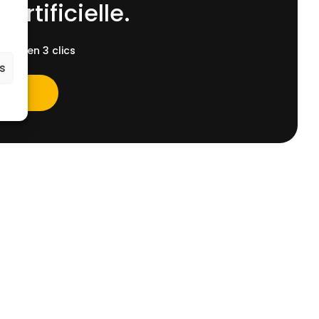
 Artificielle.
ent, en 3 clics
es