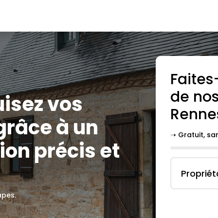
Faites
de nos
uisez vos
Renne
grâce à un
➝ Gratuit, s
ion précis et
Propriét
apes.