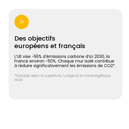
01
Des objectifs
européens et français
L’UE vise -55% d’émissions carbone d’ici 2030, la
France environ -50%. Chaque mur isolé contribue
à réduire significativement les émissions de CO2*.
*Variable selon la superficie, l’usage et le mix énergétique
local.