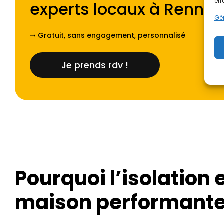
eff
experts locaux à
Rennes
Gér
➝ Gratuit, sans engagement, personnalisé
Je prends rdv !
Pourquoi l’isolation e
maison performante