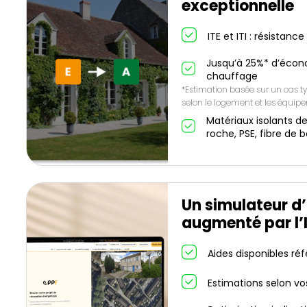
exceptionnelle
ITE et ITI : résistanc
Jusqu’à 25%* d’écon
chauffage
*Estimation basée sur un cas ty
selon le logement et les équip
Matériaux isolants de
roche, PSE, fibre de b
Un simulateur d’
augmenté par l’
Aides disponibles ré
Estimations selon vo