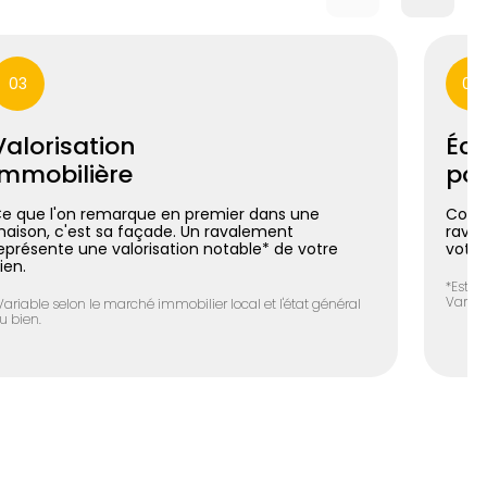
03
04
Valorisation
Éco
immobilière
pos
e que l'on remarque en premier dans une
Coupl
aison, c'est sa façade. Un ravalement
raval
eprésente une valorisation notable* de votre
votre
ien.
*Estim
Variab
Variable selon le marché immobilier local et l'état général
u bien.