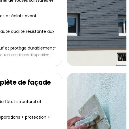
nel de toutes salissures et
res et éclats avant
aute qualité résistante aux
uf et protège durablement*
aux et conditions d’exposition.
plète de façade
 l'état structurel et
éparations + protection +