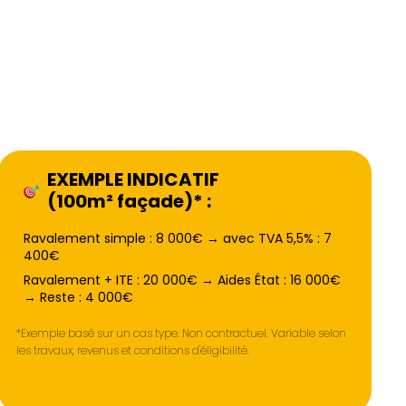
EXEMPLE INDICATIF
(100m² façade)* :
Ravalement simple : 8 000€ → avec TVA 5,5% : 7
400€
Ravalement + ITE : 20 000€ → Aides État : 16 000€
→ Reste : 4 000€
*Exemple basé sur un cas type. Non contractuel. Variable selon
les travaux, revenus et conditions d'éligibilité.