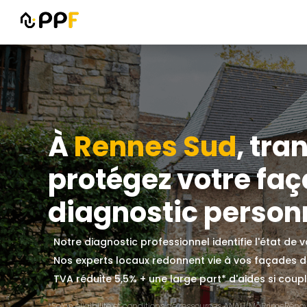
À
Rennes Sud
, tra
protégez votre fa
diagnostic personn
Notre diagnostic professionnel identifie l'état de
Nos experts locaux redonnent vie à vos façades 
TVA réduite 5,5% + une large part* d'aides si couplé
*Selon éligibilité et conditions de ressources ANAH/MaPrimeRénov'