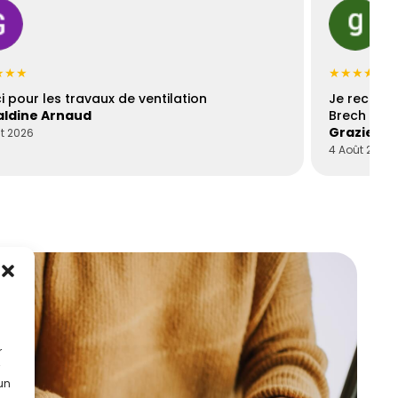
★★★
★★★★★
i pour les travaux de ventilation
Je recomm
ldine Arnaud
Brech est 
Graziella
t 2026
4 Août 2026
r
 un