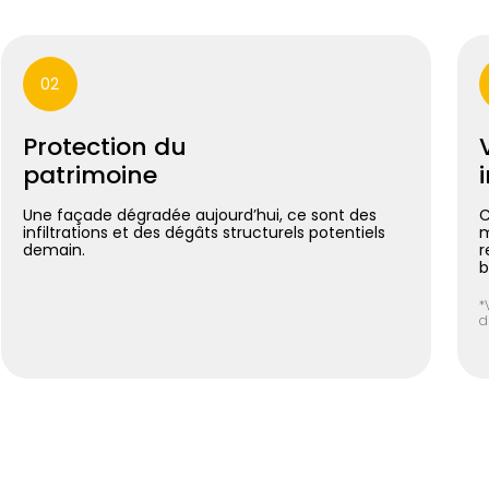
02
Protection du
patrimoine
Une façade dégradée aujourd’hui, ce sont des
C
infiltrations et des dégâts structurels potentiels
m
demain.
r
b
*
d