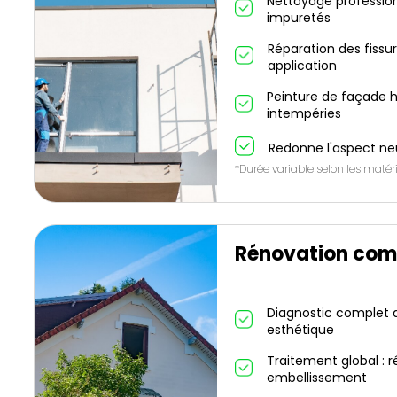
Nettoyage profession
impuretés
Réparation des fissu
application
Peinture de façade h
intempéries
Redonne l'aspect ne
*Durée variable selon les matéri
Rénovation com
Diagnostic complet de
esthétique
Traitement global : r
embellissement