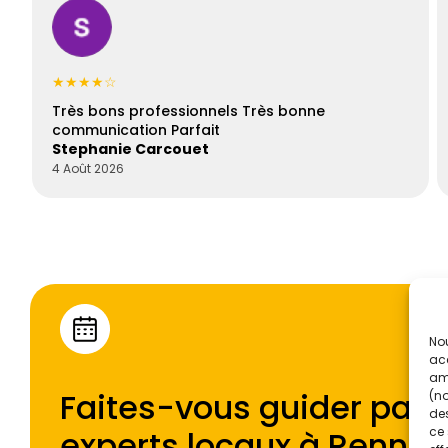
★★★★☆
Très bons professionnels Très bonne
communication Parfait
Stephanie Carcouet
4 Août 2026
Nou
acc
amé
Faites-vous guider par l
(no
des
experts locaux à
Rennes
ce 