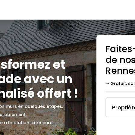
Faites
de nos
nsformez et
Renne
çade avec un
➝ Gratuit, s
alisé offert !
 vos murs en quelques étapes.
Propriét
durablement.
 à l'isolation extérieure.
.