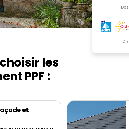
Des 
*Cer
choisir les
ent PPF :
façade et