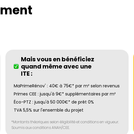
ement
Mais vous en bénéficiez
quand même avec une
ITE :
MaPrimeRénov' : 40€ à 75€* par m² selon revenus
Primes CEE : jusqu'à 9€* supplémentaires par m²
Éco-PTZ : jusqu'à 50 000€* de prêt 0%
TVA 5,5% sur l'ensemble du projet
*Montants théoriques selon éligibilité et conditions en vigueur.
Soumis aux conditions ANAH/CEE.