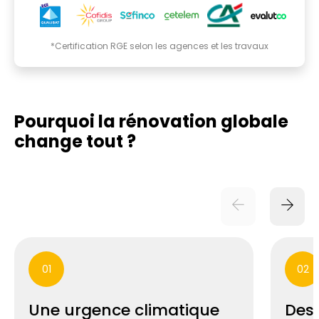
*Certification RGE selon les agences et les travaux
Pourquoi la rénovation globale
change tout ?
01
02
Une urgence climatique
Des 