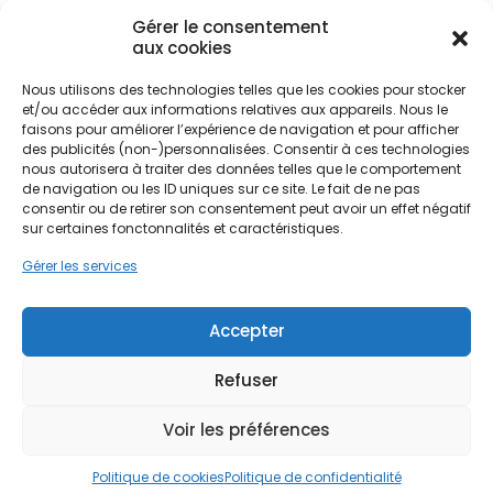
+ 1000
IA
Gérer le consentement
aux cookies
Notre simulateur utilise
l'intelligence artificielle
pour fournir une
Nous utilisons des technologies telles que les cookies pour stocker
estimation rapide de vos
et/ou accéder aux informations relatives aux appareils. Nous le
aides*
faisons pour améliorer l’expérience de navigation et pour afficher
des publicités (non-)personnalisées. Consentir à ces technologies
Conseillers en rénovation
*Montants théoriques selon
(mandataires PPF)
nous autorisera à traiter des données telles que le comportement
éligibilité.
de navigation ou les ID uniques sur ce site. Le fait de ne pas
consentir ou de retirer son consentement peut avoir un effet négatif
9,4/10
sur certaines fonctonnalités et caractéristiques.
Gérer les services
Un impact
environnemental positif
De satisfaction Google
(moins d'énergie, moins
et 8,4 sur Eldo Travaux
Accepter
d'émissions)
*Des professionnels certifiés
Refuser
RGE selon les agences et la
nature des travaux
Voir les préférences
10
Des aides
Politique de cookies
Politique de confidentialité