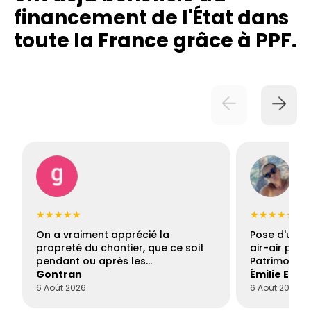
financement de l'État dans
toute la France grâce à PPF.
★★★★★
★★★★★
On a vraiment apprécié la
Pose d'une c
propreté du chantier, que ce soit
air-air par 
pendant ou après les…
Patrimoine 
Gontran
Émilie Este
6 Août 2026
6 Août 2026