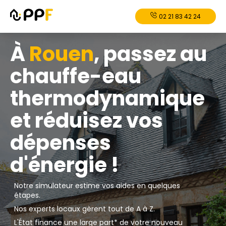
02 21 83 42 24
À
Rouen
, passez au
chauffe-eau
thermodynamique
et réduisez vos
dépenses
d'énergie !
Notre simulateur estime vos aides en quelques
étapes.
Nos experts locaux gèrent tout de A à Z.
L'État finance une large part* de votre nouveau