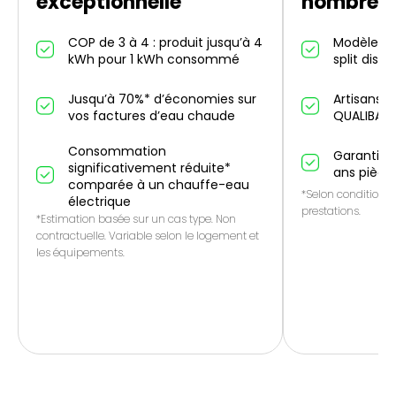
exceptionnelle
nombreus
COP de 3 à 4 : produit jusqu’à 4
Modèles in
kWh pour 1 kWh consommé
split dispo
Jusqu’à 70%* d’économies sur
Artisans p
vos factures d’eau chaude
QUALIBAT
Consommation
Garantie 1
significativement réduite*
ans pièce
comparée à un chauffe-eau
*Selon conditions 
électrique
prestations.
*Estimation basée sur un cas type. Non
contractuelle. Variable selon le logement et
les équipements.