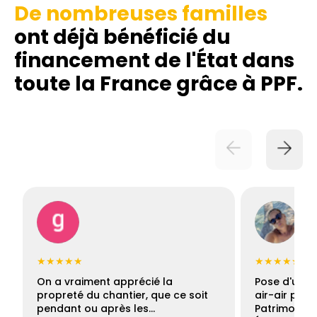
De nombreuses familles
ont déjà bénéficié du
financement de l'État dans
toute la France grâce à PPF.
★★★★★
★★★★★
On a vraiment apprécié la
Pose d'une c
propreté du chantier, que ce soit
air-air par 
pendant ou après les…
Patrimoine 