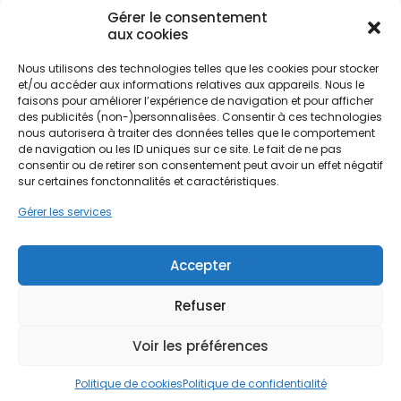
performants capables de s'adapter à leur
Gérer le consentement
aux cookies
structure tout en réduisant l'empreinte carbone.
Ne passez pas à côté de vos
Nous utilisons des technologies telles que les cookies pour stocker
et/ou accéder aux informations relatives aux appareils. Nous le
Le choix d'un ballon thermodynamique à Rouen
aides !
faisons pour améliorer l’expérience de navigation et pour afficher
répond spécifiquement aux défis locaux,
des publicités (non-)personnalisées. Consentir à ces technologies
notamment les brouillards fréquents et les hivers
nous autorisera à traiter des données telles que le comportement
Faites vite, les budgets
doux mais humides caractéristiques de la
de navigation ou les ID uniques sur ce site. Le fait de ne pas
MaPrimeRénov' sont annuels et
consentir ou de retirer son consentement peut avoir un effet négatif
Normandie. Contrairement aux chauffe-eau
sur certaines fonctonnalités et caractéristiques.
électriques classiques qui consomment beaucoup
limités. Les dossiers sont traités
d'énergie, le CET capte les calories présentes dans
Gérer les services
par ordre d'arrivée.
l'air ambiant, une ressource inépuisable et
gratuite. Cette technologie permet de s'affranchir
Contactez-nous maintenant
partiellement des fluctuations des prix de l'énergie
Accepter
pour maximiser vos aides !
tout en valorisant le patrimoine immobilier, des
longères de Canteleu aux pavillons de Mont-
Refuser
Je prends rdv !
Saint-Aignan. PPF accompagne les habitants de la
métropole rouennaise dans cette démarche de
Voir les préférences
rénovation globale, en proposant des solutions
techniques éprouvées.
Politique de cookies
Politique de confidentialité