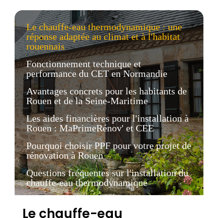
Le chauffe-eau thermodynamique : une
réponse adaptée au climat et à l'habitat
rouennais
Fonctionnement technique et
performance du CET en Normandie
Avantages concrets pour les habitants de
Rouen et de la Seine-Maritime
Les aides financières pour l'installation à
Rouen : MaPrimeRénov' et CEE
Pourquoi choisir PPF pour votre projet de
rénovation à Rouen
Questions fréquentes sur l'installation du
chauffe-eau thermodynamique
Le chauffe-eau