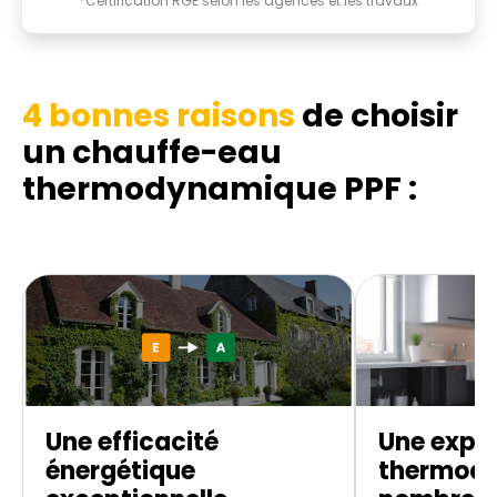
*Certification RGE selon les agences et les travaux
4 bonnes raisons
de choisir
un chauffe-eau
thermodynamique
PPF :
Une efficacité
Une exper
énergétique
thermod