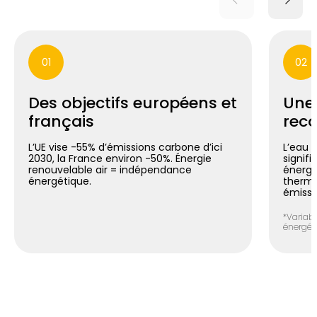
01
02
Des objectifs européens et
Une
français
reco
L’UE vise -55% d’émissions carbone d’ici
L’eau 
2030, la France environ -50%. Énergie
signif
renouvelable air = indépendance
énergé
énergétique.
thermo
émissi
*Variabl
énergéti