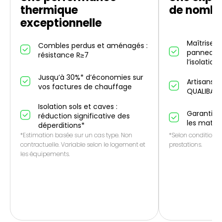
thermique
de nombr
exceptionnelle
Maîtrise d
Combles perdus et aménagés :
panneaux 
résistance R≥7
l’isolation
Jusqu’à 30%* d’économies sur
Artisans p
vos factures de chauffage
QUALIBAT
Isolation sols et caves :
Garantie 1
réduction significative des
les matér
déperditions*
*Estimation basée sur un cas type. Non
*Selon conditions 
contractuelle. Variable selon le logement et
prestations.
les équipements.