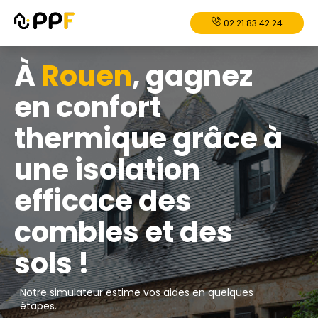
02 21 83 42 24
À
Rouen
, gagnez
en confort
thermique grâce à
une isolation
efficace des
combles et des
sols !
Notre simulateur estime vos aides en quelques
étapes.