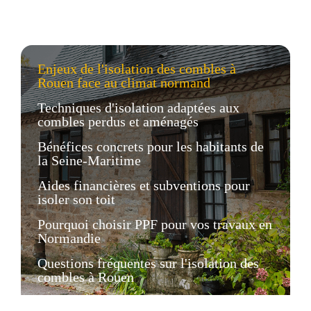
Enjeux de l'isolation des combles à
Rouen face au climat normand
Techniques d'isolation adaptées aux
combles perdus et aménagés
Bénéfices concrets pour les habitants de
la Seine-Maritime
Aides financières et subventions pour
isoler son toit
Pourquoi choisir PPF pour vos travaux en
Normandie
Questions fréquentes sur l'isolation des
combles à Rouen