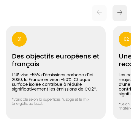
01
02
Des objectifs européens et
Une
français
reco
L’UE vise -55% d’émissions carbone d’ici
Les co
2030, la France environ -50%. Chaque
majeur
surface isolée contribue à réduire
d’une m
significativement les émissions de CO2*.
contri
signifi
*Variable selon la superficie, l’usage et le mix
énergétique local.
*Selon l
matéria