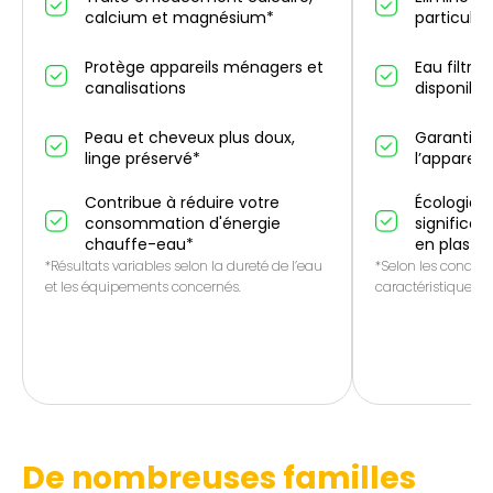
calcium et magnésium*
particules
Protège appareils ménagers et
Eau filtré
canalisations
disponibl
Peau et cheveux plus doux,
Garantie 
linge préservé*
l’appareil
Contribue à réduire votre
Écologique
consommation d'énergie
significat
chauffe-eau*
en plasti
*Résultats variables selon la dureté de l’eau
*Selon les conditio
et les équipements concernés.
caractéristiques de
De nombreuses familles