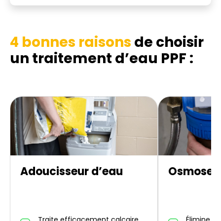
4 bonnes raisons
de choisir
un traitement d’eau PPF :
Adoucisseur d’eau
Osmoseur
Traite efficacement calcaire,
Élimine un