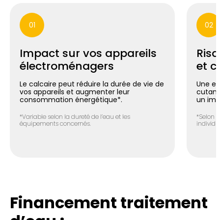
01
02
Impact sur vos appareils
Risq
électroménagers
et c
Le calcaire peut réduire la durée de vie de
Une ea
vos appareils et augmenter leur
cutané 
consommation énergétique*.
un imp
*Variable selon la dureté de l’eau et les
*Selon l
équipements concernés.
individue
Financement traitement