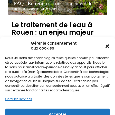
FAQ : Entretien et fonctionnement des
adoucisseurs à Rouen
Le traitement de l'eau à
Rouen : un enjeu majeur
pour le patrimoine et le
Gérer le consentement
confort
aux cookies
Nous utilisons des technologies telles que les cookies pour stocker
et/ou accéder aux informations relatives aux appareils. Nous le
Dans la métropole de Rouen, la qualité de l'eau est
faisons pour améliorer l’expérience de navigation et pour afficher
une préoccupation centrale pour les propriétaires
des publicités (non-)personnalisées. Consentir à ces technologies
soucieux de préserver leur habitat. L'eau distribuée
nous autorisera à traiter des données telles que le comportement
en Seine-Maritime présente souvent une dureté
de navigation ou les ID uniques sur ce site. Le fait de ne pas
significative, caractéristique des sols crayeux de la
consentir ou de retirer son consentement peut avoir un effet négatif
sur certaines fonctonnalités et caractéristiques.
région Normandie. Cette eau dite "dure" ou
calcaire pose des défis spécifiques,
Gérer les services
particulièrement dans un contexte urbain mêlant
architectures modernes et patrimoine historique.
Que ce soit dans les maisons à colombages du
Accepter