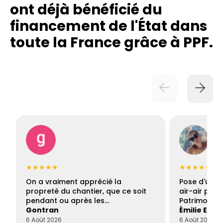
ont déjà bénéficié du
financement de l'État dans
toute la France grâce à PPF.
★★★★★
★★★★★
On a vraiment apprécié la
Pose d'une c
propreté du chantier, que ce soit
air-air par 
pendant ou après les…
Patrimoine 
Gontran
Émilie Este
6 Août 2026
6 Août 2026