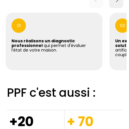
01
02
Nous réalisons un diagnostic
Un exp
professionnel
qui permet d'évaluer
soluti
l’état de votre maison.
artific
coupla
PPF c'est aussi :
+20
+ 70