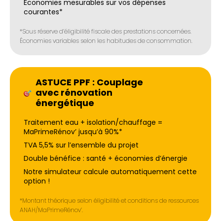
Économies mesurables sur vos dépenses
courantes*
*Sous réserve d’éligibilité fiscale des prestations concernées.
Économies variables selon les habitudes de consommation.
ASTUCE PPF : Couplage
avec rénovation
énergétique
Traitement eau + isolation/chauffage =
MaPrimeRénov’ jusqu’à 90%*
TVA 5,5% sur l’ensemble du projet
Double bénéfice : santé + économies d’énergie
Notre simulateur calcule automatiquement cette
option !
*Montant théorique selon éligibilité et conditions de ressources
ANAH/MaPrimeRénov’.