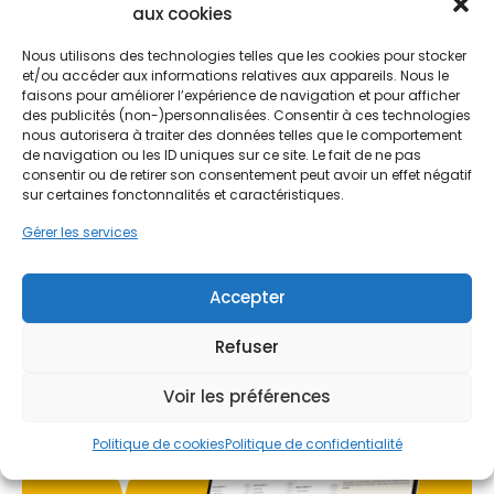
aux cookies
option de confort, mais une nécessité sanitaire et
Ne passez pas à côté de vos
structurelle. Que ce soit dans le Centre-ville
aides !
Nous utilisons des technologies telles que les cookies pour stocker
historique, sur la Rive Droite ou à Mont-Saint-
et/ou accéder aux informations relatives aux appareils. Nous le
Aignan, les logements bien isolés doivent
faisons pour améliorer l’expérience de navigation et pour afficher
impérativement "respirer" pour éviter l'effet de
Faites vite, les budgets
des publicités (non-)personnalisées. Consentir à ces technologies
serre intérieur. Sans renouvellement d'air maîtrisé,
nous autorisera à traiter des données telles que le comportement
MaPrimeRénov' sont annuels et
les polluants (COV, CO2) s'accumulent et
de navigation ou les ID uniques sur ce site. Le fait de ne pas
limités. Les dossiers sont traités
consentir ou de retirer son consentement peut avoir un effet négatif
l'humidité stagne. L'objectif est de trouver
sur certaines fonctonnalités et caractéristiques.
l'équilibre parfait entre une isolation thermique
par ordre d'arrivée.
performante et une aération suffisante, sans pour
Gérer les services
autant refroidir le logement en hiver.
Contactez-nous maintenant
pour maximiser vos aides !
Accepter
Je prends rdv !
Refuser
Voir les préférences
Politique de cookies
Politique de confidentialité