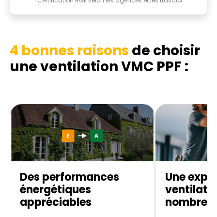
*Certification RGE selon les agences et les travaux
4 bonnes raisons
de choisir
une ventilation VMC PPF :
Des performances
Une exper
énergétiques
ventilati
appréciables
nombreus