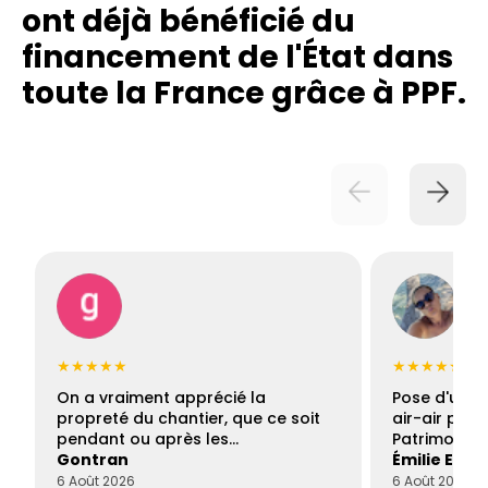
ont déjà bénéficié du
financement de l'État dans
toute la France grâce à PPF.
★★★★★
★★★★★
On a vraiment apprécié la
Pose d'une c
propreté du chantier, que ce soit
air-air par 
pendant ou après les…
Patrimoine 
Gontran
Émilie Este
6 Août 2026
6 Août 2026