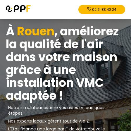
02 21 83 42 24
À
Rouen
, améliorez
la qualité de l'air
dans votre maison
grâce à une
installation VMC
adaptée !
Notre simulateur estime vos aides en quelques
étapes.
Nos experts locaux gèrent tout de A à Z.
L'État finance une large part* de votre nouvelle