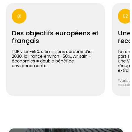
01
02
Des objectifs européens et
Une
français
reco
L’UE vise -55% d’émissions carbone d’ici
Le ren
2030, la France environ -50%. Air sain +
part si
économies = double bénéfice
Une V
environnemental.
récupér
extrait
*Variabl
caracté