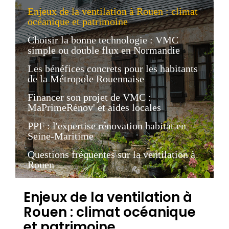
Enjeux de la ventilation à Rouen : climat
océanique et patrimoine
Choisir la bonne technologie : VMC
simple ou double flux en Normandie
Les bénéfices concrets pour les habitants
de la Métropole Rouennaise
Financer son projet de VMC :
MaPrimeRénov' et aides locales
PPF : l'expertise rénovation habitat en
Seine-Maritime
Questions fréquentes sur la ventilation à
Rouen
Enjeux de la ventilation à
Rouen : climat océanique
et patrimoine