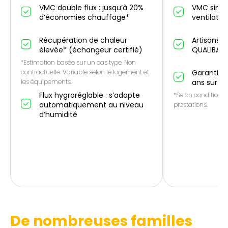
VMC double flux : jusqu’à 20%
VMC simple
d’économies chauffage*
ventilatio
Récupération de chaleur
Artisans p
élevée* (échangeur certifié)
QUALIBAT
*Estimation basée sur un cas type. Non
contractuelle. Variable selon le logement et
Garantie 1
les équipements.
ans sur le
Flux hygroréglable : s’adapte
*Selon conditions 
automatiquement au niveau
prestations.
d’humidité
De nombreuses familles