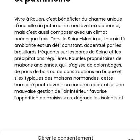
Vivre à Rouen, c'est bénéficier du charme unique
d'une ville au patrimoine médiéval exceptionnel,
mais c'est aussi composer avec un climat
océanique frais. Dans la Seine-Maritime, l'humidité
ambiante est un défi constant, accentué par les
brouillards fréquents sur les bords de Seine et les
précipitations régulières. Pour les propriétaires de
maisons anciennes, qu'il s'agisse de colombages,
de pans de bois ou de constructions en brique et
silex typiques des maisons normandes, cette
humidité peut devenir un ennemi redoutable. Une
mauvaise gestion de l'air intérieur favorise
l'apparition de moisissures, dégrade les isolants et
altère la qualité du bois, menaçant la pérennité du
bâti.
L'installation d'une VMC (Ventilation Mécanique
Gérer le consentement
Contrôlée) à Rouen n'est donc pas une simple